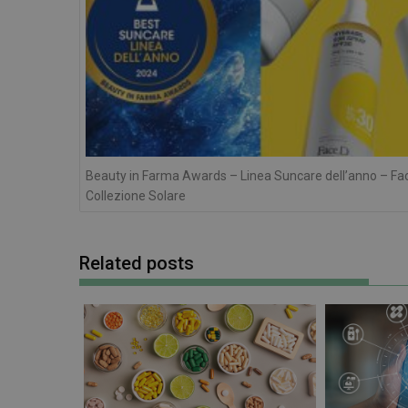
NOME
__Secure-ROLLOU
__Secure-YNID
YSC
VISITOR_INFO1_LIV
Beauty in Farma Awards – Linea Suncare dell’anno – Fa
Collezione Solare
Related posts