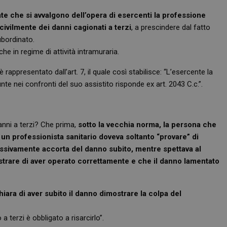
vate che si avvalgono dell’opera di esercenti la professione
civilmente dei danni cagionati a terzi
, a prescindere dal fatto
ubordinato.
e in regime di attività intramuraria.
 rappresentato dall’art. 7, il quale così stabilisce: “L’esercente la
nte nei confronti del suo assistito risponde ex art. 2043 C.c.”.
anni a terzi? Che prima,
sotto la vecchia norma, la persona che
un professionista sanitario doveva soltanto “provare” di
essivamente accorta del danno subito, mentre spettava al
mostrare di aver operato correttamente e che il danno lamentato
iara di aver subito il danno dimostrare la colpa del
 terzi è obbligato a risarcirlo”.