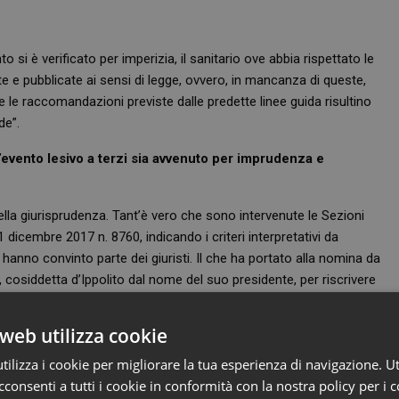
to si è verificato per imperizia, il sanitario ove abbia rispettato le
e e pubblicate ai sensi di legge, ovvero, in mancanza di queste,
e le raccomandazioni previste dalle predette linee guida risultino
de”.
’evento lesivo a terzi sia avvenuto per imprudenza e
lla giurisprudenza. Tant’è vero che sono intervenute le Sezioni
dicembre 2017 n. 8760, indicando i criteri interpretativi da
 hanno convinto parte dei giuristi. Il che ha portato alla nomina da
cosiddetta d’Ippolito dal nome del suo presidente, per riscrivere
web utilizza cookie
n tema di responsabilità dell’esercente la professione sanitaria le
bblicate, ai sensi dell’art. 5 della legge 8 marzo 2017 n. 24, pur
ilizza i cookie per migliorare la tua esperienza di navigazione. Ut
e deve tendenzialmente attenersi nel valutare l’osservanza degli
consenti a tutti i cookie in conformità con la nostra policy per i 