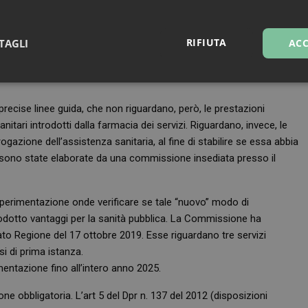
i precetti cautelari vincolanti, capaci d’integrare ipotesi di colpa
 necessaria elasticità del loro adattamento al caso concreto. Ne
no adeguate rispetto all’obiettivo della migliore cura per lo
RIFIUTA
TAGLI
ACC
sanitaria ha il dovere di discostarsene.
sari
Marketing
Non cla
ecise linee guida, che non riguardano, però, le prestazioni
anitari introdotti dalla farmacia dei servizi. Riguardano, invece, le
ogazione dell’assistenza sanitaria, al fine di stabilire se essa abbia
 sono state elaborate da una commissione insediata presso il
Necessari
Marketing
Non classificati
la sperimentazione onde verificare se tale “nuovo” modo di
tribuiscono a rendere fruibile il sito web abilitandone funzionalità di base quali la nav
dotto vantaggi per la sanità pubblica. La Commissione ha
protette del sito. Il sito web non è in grado di funzionare correttamente senza questi coo
ato Regione del 17 ottobre 2019. Esse riguardano tre servizi
FORNITORE
/
SCADENZA
DESCRIZIONE
DOMINIO
lisi di prima istanza.
mentazione fino all’intero anno 2025.
Sessione
Cookie generato da applicazioni basa
PHP.net
PHP. Si tratta di un identificatore gen
.www.farmamese.it
mantenere le variabili di sessione u
ne obbligatoria. L’art 5 del Dpr n. 137 del 2012 (disposizioni
un numero generato in modo casuale,
viene utilizzato può essere specifico p