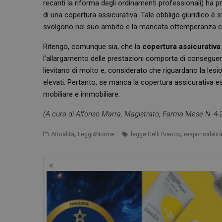
recanti la riforma degli ordinamenti professionali) ha prev
di una copertura assicurativa. Tale obbligo giuridico è s
svolgono nel suo ambito e la mancata ottemperanza cost
_ga_RV9MB13F2Q
Ritengo, comunque sia, che la
copertura assicurativa
_ga
l’allargamento delle prestazioni comporta di conseguenza 
lievitano di molto e, considerato che riguardano la lesi
elevati. Pertanto, se manca la copertura assicurativa e
mobiliare e immobiliare.
(A cura di Alfonso Marra, Magistrato,
Farma Mese N. 4-2
CookieScriptConse
,
,
Attualità
Leggi&Norme
legge Gelli Bianco
responsabilit
VISITOR_PRIVACY_
Navigazione
articoli
NOME