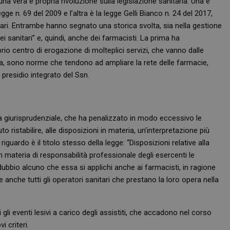
na vera e propria rivoluzione sulla legislazione sanitaria. Una è
egge n. 69 del 2009 e l’altra è la legge Gelli Bianco n. 24 del 2017,
ari. Entrambe hanno segnato una storica svolta, sia nella gestione
dei sanitari” e, quindi, anche dei farmacisti. La prima ha
io centro di erogazione di molteplici servizi, che vanno dalle
nza, sono norme che tendono ad ampliare la rete delle farmacie,
i presidio integrato del Ssn.
riva giurisprudenziale, che ha penalizzato in modo eccessivo le
 ristabilire, alle disposizioni in materia, un’interpretazione più
iguardo è il titolo stesso della legge: “Disposizioni relative alla
n materia di responsabilità professionale degli esercenti le
ubbio alcuno che essa si applichi anche ai farmacisti, in ragione
 anche tutti gli operatori sanitari che prestano la loro opera nella
ti gli eventi lesivi a carico degli assistiti, che accadono nel corso
 criteri.