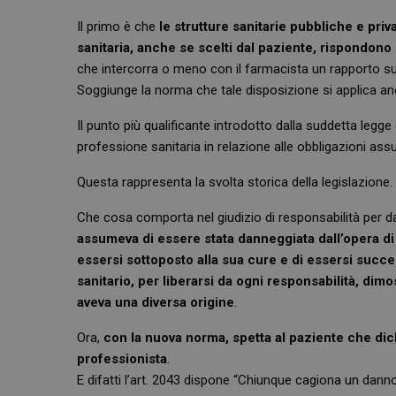
Il primo è che
le strutture sanitarie pubbliche e pri
sanitaria, anche se scelti dal paziente, rispondono 
che intercorra o meno con il farmacista un rapporto s
Soggiunge la norma che tale disposizione si applica anch
Il punto più qualificante introdotto dalla suddetta legge è
professione sanitaria in relazione alle obbligazioni assu
Questa rappresenta la svolta storica della legislazione.
Che cosa comporta nel giudizio di responsabilità per d
assumeva di essere stata danneggiata dall’opera di 
essersi sottoposto alla sua cure e di essersi succ
sanitario, per liberarsi da ogni responsabilità, di
aveva una diversa origine
.
Ora,
con la nuova norma, spetta al paziente che dich
professionista
.
E difatti l’art. 2043 dispone “Chiunque cagiona un danno a