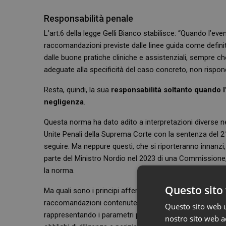
Responsabilità penale
L’art.6 della legge Gelli Bianco stabilisce: “Quando l’even
raccomandazioni previste dalle linee guida come definit
dalle buone pratiche cliniche e assistenziali, sempre ch
adeguate alla specificità del caso concreto, non rispon
Resta, quindi, la sua
responsabilità soltanto quando l
negligenza
.
Questa norma ha dato adito a interpretazioni diverse ne
Unite Penali della Suprema Corte con la sentenza del 21 
seguire. Ma neppure questi, che si riporteranno innanzi,
parte del Ministro Nordio nel 2023 di una Commissione, 
la norma.
Questo sito 
Ma quali sono i principi affermati dalle Sezioni Unite? I
raccomandazioni contenute nelle linee guida definite e pu
Questo sito web ut
rappresentando i parametri precostituiti a cui il Giudic
nostro sito web ac