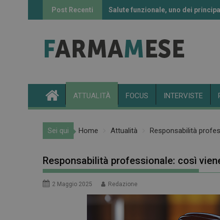
Skip
Post Recenti
Salute funzionale, uno dei principa
Informazione sui farmaci: l’uso de
to
content
ATTUALITÀ
FOCUS
INTERVISTE
Sei qui
Home
Attualità
Responsabilità profes
Responsabilità professionale: così vien
2 Maggio 2025
Redazione