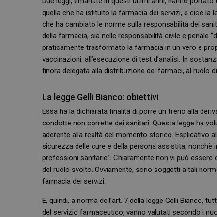
Due leggi, emanate in questi ultimi anni, hanno portato u
quella che ha istituito la farmacia dei servizi, e cioè la l
che ha cambiato le norme sulla responsabilità dei sanit
della farmacia, sia nelle responsabilità civile e penale “
praticamente trasformato la farmacia in un vero e propr
vaccinazioni, all’esecuzione di test d’analisi. In sosta
finora delegata alla distribuzione dei farmaci, al ruolo d
La legge Gelli Bianco: obiettivi
Essa ha la dichiarata finalità di porre un freno alla de
condotte non corrette dei sanitari. Questa legge ha voluto
aderente alla realtà del momento storico. Esplicativo al r
sicurezza delle cure e della persona assistita, nonchè i
professioni sanitarie”. Chiaramente non vi può essere d
del ruolo svolto. Ovviamente, sono soggetti a tali norme
farmacia dei servizi.
E, quindi, a norma dell’art. 7 della legge Gelli Bianco, tut
del servizio farmaceutico, vanno valutati secondo i nuovi