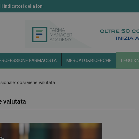
li indicatori della longevità
ll’IA secondo l’Aifa
PROFESSIONE FARMACISTA
MERCATO&RICERCHE
LEGGI&
sionale: così viene valutata
e valutata