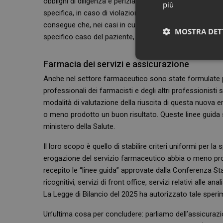
obblighi di diligenza e perizia, non integrano veri e propr
più
specifica, in caso di violazione rimproverabile, data la
consegue che, nei casi in cui le raccomandazioni non sia
MOSTRA DET
specifico caso del paziente, l’esercente la professione 
Neces
Farmacia dei servizi e assicurazione
Anche nel settore farmaceutico sono state formulate pr
professionali dei farmacisti e degli altri professionisti s
modalità di valutazione della riuscita di questa nuova er
o meno prodotto un buon risultato. Queste linee guida
ministero della Salute.
Il loro scopo è quello di stabilire criteri uniformi per 
I cookie necessari con
erogazione del servizio farmaceutico abbia o meno pro
e l'accesso alle aree 
recepito le “linee guida” approvate dalla Conferenza St
NOME
ricognitivi, servizi di front office, servizi relativi alle ana
La Legge di Bilancio del 2025 ha autorizzato tale speri
PHPSESSID
Un’ultima cosa per concludere: parliamo dell’assicurazio