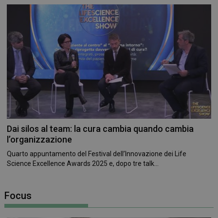
CookieScriptConsent
5 mesi 3
CookieScript
Dai silos al team: la cura cambia quando cambia
settimane
www.farmamese.it
l’organizzazione
Quarto appuntamento del Festival dell’Innovazione dei Life
Science Excellence Awards 2025 e, dopo tre talk...
Focus