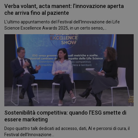
Verba volant, acta manent: l’innovazione aperta
che arriva fino al paziente
L’ultimo appuntamento del Festival dell’Innovazione dei Life
_ga_RV9MB13F2Q
.farmamese.it
1 anno 1
mese
Science Excellence Awards 2025, in un certo senso,...
_ga
1 anno 1
Google LLC
mese
.farmamese.it
Sostenibilità competitiva: quando l’ESG smette di
essere marketing
Dopo quattro talk dedicati ad accesso, dati, AI e percorsi di cura, il
Festival dell’Innovazione...