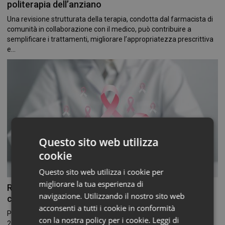
politerapia dell’anziano
Una revisione strutturata della terapia, condotta dal farmacista di
comunità in collaborazione con il medico, può contribuire a
semplificare i trattamenti, migliorare l’appropriatezza prescrittiva
e...
Questo sito web utilizza
cookie
Questo sito web utilizza i cookie per
migliorare la tua esperienza di
Riparte la campagna “Nastro Rosa 2026” in
navigazione. Utilizzando il nostro sito web
collaborazione con Airc
acconsenti a tutti i cookie in conformità
Prosegue, nell’ambito del Protocollo di collaborazione firmato nel
con la nostra policy per i cookie.
Leggi di
2024, la partnership di Federfarma con Airc nella nuova edizione