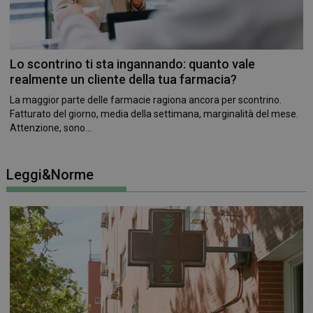
se il visitator
del sito web
sta
utilizzando la
nuova o la
vecchia
Lo scontrino ti sta ingannando: quanto vale
versione
dell'interfacci
realmente un cliente della tua farmacia?
di Youtube.
La maggior parte delle farmacie ragiona ancora per scontrino.
Fatturato del giorno, media della settimana, marginalità del mese.
Attenzione, sono...
Leggi&Norme