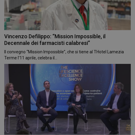
protette del sito. Il sito web non è in grado di
funzionare correttamente senza questi cookie.
FORNITORE
/
NOME
SCADENZA
DOMINIO
PHPSESSID
Sessione
PHP.net
.www.farmamese.it
Vincenzo Defilippo: “Mission Impossible, il
Decennale dei farmacisti calabresi”
Il convegno “Mission Impossible”, che si tiene al THotel Lamezia
Terme l’11 aprile, celebra il...