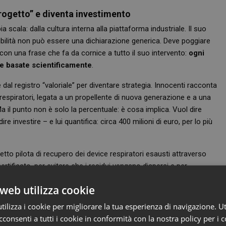
rogetto” e diventa investimento
 scala: dalla cultura interna alla piattaforma industriale. Il suo
nibilità non può essere una dichiarazione generica. Deve poggiare
 con una frase che fa da cornice a tutto il suo intervento:
ogni
e basate scientificamente
.
 dal registro “valoriale” per diventare strategia. Innocenti racconta
 respiratori, legata a un propellente di nuova generazione e a una
 il punto non è solo la percentuale: è cosa implica. Vuol dire
 investire – e lui quantifica: circa 400 milioni di euro, per lo più
etto pilota di recupero dei device respiratori esausti attraverso
rtificato, per evitare che i residui vengano dispersi e per
è un claim: è una filiera che si organizza, con costi e complessità,
web utilizza cookie
ilizza i cookie per migliorare la tua esperienza di navigazione. Ut
iodo: un obiettivo
Net Zero al 2035
, presentato come timeline
consenti a tutti i cookie in conformità con la nostra policy per i 
i, con un approccio dichiarato “science based”. Anche qui, il