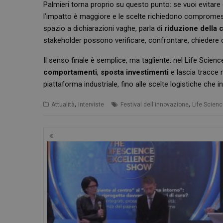
Palmieri torna proprio su questo punto: se vuoi evitar
l’impatto è maggiore e le scelte richiedono compromessi 
spazio a dichiarazioni vaghe, parla di
riduzione della 
_ga_RV9MB13F2Q
stakeholder possono verificare, confrontare, chiedere 
_ga
Il senso finale è semplice, ma tagliente: nel Life Scien
comportamenti
,
sposta investimenti
e lascia tracce m
piattaforma industriale, fino alle scelte logistiche che 
,
,
Attualità
Interviste
Festival dell'innovazione
Life Scien
CookieScriptConse
Navigazione
articoli
VISITOR_PRIVACY_
NOME