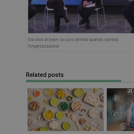
NOME
__Secure-ROLLOU
__Secure-YNID
YSC
VISITOR_INFO1_LIV
Dai silos al team: la cura cambia quando cambia
l’organizzazione
Related posts