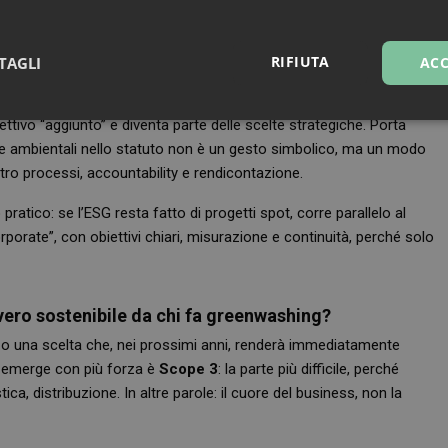
ile, deve essere scadenza, metodo e investimento
.
RIFIUTA
TAGLI
ACC
ssere “un obiettivo in più”
regge o si sgonfia: la
governance
. Innocenti lo descrive come il
sari
Marketing
Non cla
ttivo “aggiunto” e diventa parte delle scelte strategiche. Porta
ali e ambientali nello statuto non è un gesto simbolico, ma un modo
ntro processi, accountability e rendicontazione.
pratico: se l’ESG resta fatto di progetti spot, corre parallelo al
rporate”, con obiettivi chiari, misurazione e continuità, perché solo
Necessari
Marketing
Non classificati
tribuiscono a rendere fruibile il sito web abilitandone funzionalità di base quali la nav
vero sostenibile da chi fa greenwashing?
protette del sito. Il sito web non è in grado di funzionare correttamente senza questi coo
ica o una scelta che, nei prossimi anni, renderà immediatamente
FORNITORE
/
SCADENZA
DESCRIZIONE
DOMINIO
he emerge con più forza è
Scope 3
: la parte più difficile, perché
ca, distribuzione. In altre parole: il cuore del business, non la
Sessione
Cookie generato da applicazioni basa
PHP.net
PHP. Si tratta di un identificatore gen
.www.farmamese.it
mantenere le variabili di sessione u
un numero generato in modo casuale,
viene utilizzato può essere specifico p