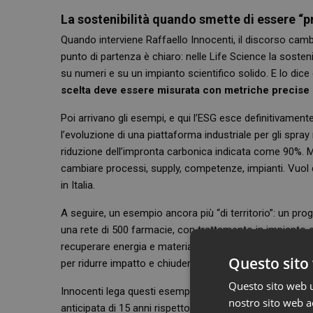
La sostenibilità quando smette di essere “p
Quando interviene Raffaello Innocenti, il discorso cambia
punto di partenza è chiaro: nelle Life Science la soste
su numeri e su un impianto scientifico solido. E lo dice
scelta deve essere misurata con metriche precise 
Poi arrivano gli esempi, e qui l’ESG esce definitivamente
l’evoluzione di una piattaforma industriale per gli spray
riduzione dell’impronta carbonica indicata come 90%. Ma
cambiare processi, supply, competenze, impianti. Vuol dire
in Italia.
A seguire, un esempio ancora più “di territorio”: un prog
una rete di 500 farmacie, con trattamento in impianto ce
recuperare energia e materiali. Qui la sostenibilità non 
Questo sito 
per ridurre impatto e chiudere il cerchio.
Questo sito web ut
Innocenti lega questi esempi a una visione di lungo per
nostro sito web ac
anticipata di 15 anni rispetto agli accordi internazional