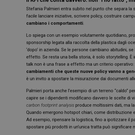
Stefania Palmieri entra subito nel punto che separa la so
facile lanciare iniziative, scrivere policy, costruire camp
cambiano i comportamenti
.
Lo spiega con un esempio volutamente quotidiano, prop
sponsorship legata alla raccolta della plastica dagli o
‘dopo’ in azienda. Se le persone cambiano abitudini, se la
effetto. Se resta una bella storia, è solo storytelling. È
talk non è una frase a effetto ma un criterio operativo
cambiamenti che queste nuove policy vanno a gen
è un invito a spostare la misurazione dai documenti al
Palmieri porta anche l’esempio di un terreno “caldo” per 
capire se i dipendenti modificano davvero le scelte di vi
carbon footprint analysis
produce moltissimi dati, ma l
Quando emergono hotspot chiari, come distribuzione e 
Ad esempio, ripensare la logistica, fino a ipotizzare il
spostare più prodotti in un’unica tratta può significar