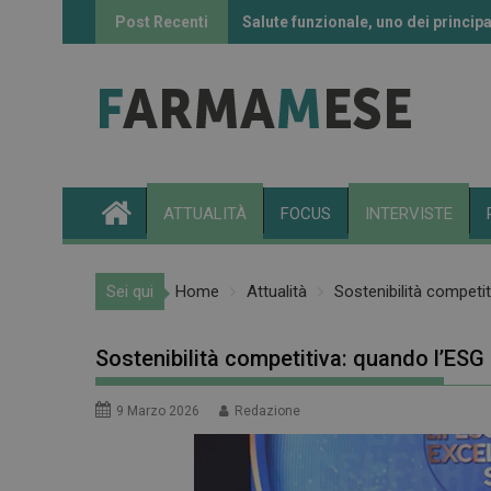
Skip
Post Recenti
Salute funzionale, uno dei principa
Informazione sui farmaci: l’uso de
to
content
ATTUALITÀ
FOCUS
INTERVISTE
Sei qui
Home
Attualità
Sostenibilità competi
Sostenibilità competitiva: quando l’ESG
9 Marzo 2026
Redazione