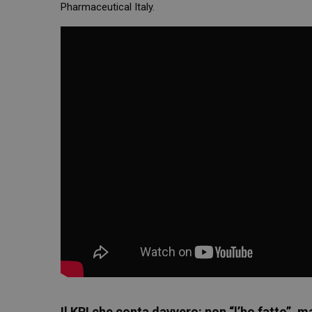
Pharmaceutical Italy.
Il KPI che conta davvero: non “l’ho fatto”, 