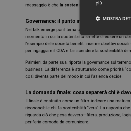
più
messaggio è che
la sostenibilità per essere credib
MOSTRA DET
Governance: il punto in cui l’ESG smette di e
Nel talk emerge poi il tema che spesso decide se l’ESG 
Neces
momento in cui la sostenibilità smette di essere un obie
l’esempio delle società benefit: inserire obiettivi soci
per ingaggiare il CDA e far scendere la sostenibilità de
Palmieri, da parte sua, riporta la governance sul terreno 
business. La differenza è strutturarlo come priorità “co
così diventa parte del modo in cui l’azienda decide.
I cookie necessari con
La domanda finale: cosa separerà chi è dav
e l'accesso alle aree 
Il finale è costruito come un filtro: indicare una metr
NOME
riconoscibile chi fa sostenibilità “vera”. La risposta c
riguarda ciò che pesa davvero—filiera, produzione, logisti
PHPSESSID
periferia comoda da comunicare.