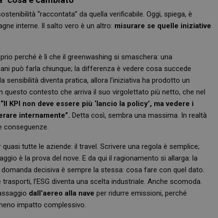
stenibilità “raccontata” da quella verificabile. Oggi, spiega, è
agne interne. Il salto vero è un altro:
misurare se quelle iniziative
rio perché è lì che il greenwashing si smaschera: una
ceani può farla chiunque; la differenza è vedere cosa succede
 sensibilità diventa pratica, allora l’iniziativa ha prodotto un
 in questo contesto che arriva il suo virgolettato più netto, che nel
:
“Il KPI non deve essere più ‘lancio la policy’, ma vedere i
erare internamente”.
Detta così, sembra una massima. In realtà
le conseguenze.
quasi tutte le aziende: il travel. Scrivere una regola è semplice;
aggio è la prova del nove. E da qui il ragionamento si allarga: la
a domanda decisiva è sempre la stessa: cosa fare con quel dato.
trasporti, l’ESG diventa una scelta industriale. Anche scomoda.
 passaggio
dall’aereo alla nave
per ridurre emissioni, perché
e meno impatto complessivo.