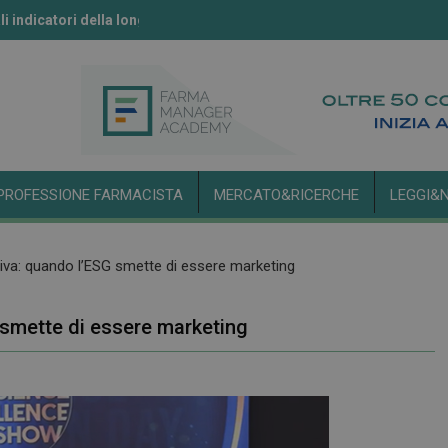
li indicatori della longevità
ll’IA secondo l’Aifa
PROFESSIONE FARMACISTA
MERCATO&RICERCHE
LEGGI&
tiva: quando l’ESG smette di essere marketing
 smette di essere marketing