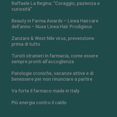
Raffaele La Regina: “Coraggio, pazienza e
curiosità”
Beauty in Farma Awards – Linea Haircare
dell’anno – Nuxe Linea Hair Prodigieux
Zanzare & West Nile virus, prevenzione
prima di tutto
Turisti stranieri in farmacia, come essere
sempre pronti all’accoglienza
Patologie croniche, vacanze attive e di
_ga_RV9MB13F2Q
.farmamese.it
1 anno 1
benessere per non rinunciare a partire
mese
Va forte il farmaco made in Italy
Più energia contro il caldo
_ga
1 anno 1
Google LLC
mese
.farmamese.it