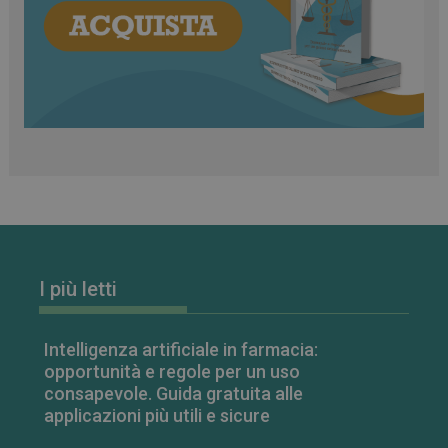
classificati
Necessari
Marketing
Non classificati
I cookie necessari contribuiscono a rendere fruibile il
sito web abilitandone funzionalità di base quali la
navigazione sulle pagine e l'accesso alle aree
protette del sito. Il sito web non è in grado di
funzionare correttamente senza questi cookie.
FORNITORE
/
NOME
SCADENZA
I più letti
DOMINIO
PHPSESSID
Sessione
PHP.net
.www.farmamese.it
Intelligenza artificiale in farmacia:
opportunità e regole per un uso
consapevole. Guida gratuita alle
applicazioni più utili e sicure