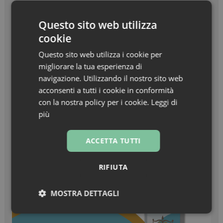
Beauty in Farma Awards – Linea Haircare
dell’anno – Nuxe Linea Hair Prodigieux
Questo sito web utilizza
cookie
Zanzare & West Nile virus, prevenzione prima di
tutto
Questo sito web utilizza i cookie per
migliorare la tua esperienza di
Turisti stranieri in farmacia, come essere
navigazione. Utilizzando il nostro sito web
sempre pronti all’accoglienza
acconsenti a tutti i cookie in conformità
con la nostra policy per i cookie.
Leggi di
più
ACCETTA TUTTI
RIFIUTA
MOSTRA DETTAGLI
Necessari
Marketing
Non