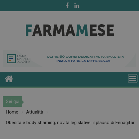
Skip
to
content
Sei qui
Home
Attualità
Obesità e body shaming, novità legislative: il plauso di Fenagifar