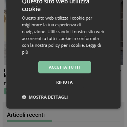
Questo sito web utilizza
cookie
Questo sito web utilizza i cookie per
migliorare la tua esperienza di
navigazione. Utilizzando il nostro sito web
acconsenti a tutti i cookie in conformità
con la nostra policy per i cookie.
Leggi di
più
ACCETTA TUTTI
In Farmacia per i Bambini torna a novembre, aperte
le adesioni per farmacie e volontari
RIFIUTA
Dal 19 al 26 novembre torna In Farmacia per...
Attualità
MOSTRA DETTAGLI
Necessari
Marketing
Non
classificati
Articoli recenti