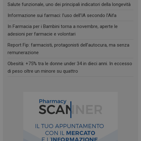
Salute funzionale, uno dei principali indicatori della longevità
Informazione sui farmaci: l’uso dell’IA secondo l’Aifa
In Farmacia per i Bambini torna a novembre, aperte le
Necessari
Marketing
Non classificati
adesioni per farmacie e volontari
I cookie necessari contribuiscono a rendere fruibile il
Report Fip: farmacisti, protagonisti dell’autocura, ma senza
sito web abilitandone funzionalità di base quali la
navigazione sulle pagine e l'accesso alle aree
remunerazione
protette del sito. Il sito web non è in grado di
funzionare correttamente senza questi cookie.
Obesità: +75% tra le donne under 34 in dieci anni. In eccesso
FORNITORE
/
di peso oltre un minore su quattro
NOME
SCADENZA
DOMINIO
PHPSESSID
Sessione
PHP.net
.www.farmamese.it