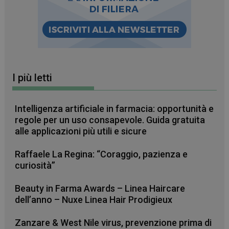
I più letti
Intelligenza artificiale in farmacia: opportunità e
regole per un uso consapevole. Guida gratuita
_ga_RV9MB13F2Q
.farmamese.it
1 anno 1
alle applicazioni più utili e sicure
mese
Raffaele La Regina: “Coraggio, pazienza e
curiosità”
_ga
1 anno 1
Google LLC
Beauty in Farma Awards – Linea Haircare
mese
.farmamese.it
dell’anno – Nuxe Linea Hair Prodigieux
Zanzare & West Nile virus, prevenzione prima di