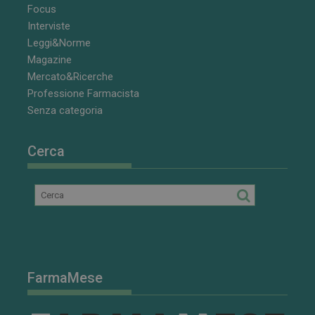
impostato da
Focus
Youtube per
Interviste
tenere traccia
delle
Leggi&Norme
preferenze
dell'utente
Magazine
per i video di
Mercato&Ricerche
Youtube
incorporati
Professione Farmacista
nei siti; può
anche
Senza categoria
determinare
se il visitator
del sito web
sta
Cerca
utilizzando la
nuova o la
vecchia
versione
dell'interfacci
di Youtube.
FarmaMese