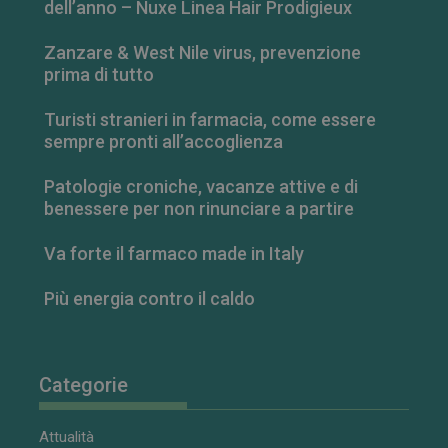
dell’anno – Nuxe Linea Hair Prodigieux
Zanzare & West Nile virus, prevenzione
prima di tutto
Turisti stranieri in farmacia, come essere
sempre pronti all’accoglienza
Patologie croniche, vacanze attive e di
FORNITORE
/
NOME
SCADENZA
DESCRIZIONE
benessere per non rinunciare a partire
DOMINIO
__Secure-
.youtube.com
5 mesi 4
FORNITORE
/
Va forte il farmaco made in Italy
NOME
SCADENZA
DESCRIZIONE
ROLLOUT_TOKEN
settimane
DOMINIO
__Secure-YNID
.youtube.com
5 mesi 4
YSC
Sessione
Questo
Google LLC
Più energia contro il caldo
settimane
cookie è
.youtube.com
impostato da
YouTube per
tenere traccia
delle
visualizzazion
Categorie
dei video
incorporati.
VISITOR_INFO1_LIVE
5 mesi 4
Questo
Google LLC
Attualità
settimane
cookie è
.youtube.com