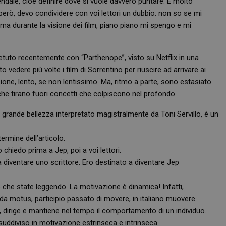
iendale, cioè definire dove si vuole davvero puntare. È molto
però, devo condividere con voi lettori un dubbio: non so se mi
ma durante la visione dei film, piano piano mi spengo e mi
petuto recentemente con “Parthenope”, visto su Netflix in una
edere più volte i film di Sorrentino per riuscire ad arrivare ai
azione, lento, se non lentissimo. Ma, ritmo a parte, sono estasiato
 che tirano fuori concetti che colpiscono nel profondo.
grande bellezza interpretato magistralmente da Toni Servillo, è un
ermine dell’articolo.
 chiedo prima a Jep, poi a voi lettori.
 a diventare uno scrittore. Ero destinato a diventare Jep
o che state leggendo. La motivazione è dinamica! Infatti,
da motus, participio passato di movere, in italiano muovere.
, dirige e mantiene nel tempo il comportamento di un individuo.
uddiviso in motivazione estrinseca e intrinseca.