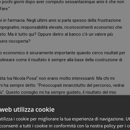
to pochi giorni dopo aver compiuto sessantacinque anni è che non
fare.”
 in farmacia. Negli ultimi anni si parla spesso della frustrazione
pegnativi, responsabilità elevate, riconoscimenti economici che
o. Ma è tutto qui? Oppure dietro al banco c’è un valore più
sere riscoperta?
tato economico è sicuramente importante quando cerco risultati per
tolineare come il risultato è sempre alla base della costruzione di
“partita Iva Nicola Posa” non erano molto interessanti. Ma chi mi
mi ha sempre detto: “Preoccupati innanzitutto del percorso, vedrai
iù”. Questo consiglio mi ha sempre guidato, il risultato del mio
 mi ha dato sempre soddisfazione.
e ognuno di noi deve avere la costruzione di valore come linea
web utilizza cookie
he portino una motivazione intrinseca.
ilizza i cookie per migliorare la tua esperienza di navigazione. Ut
consenti a tutti i cookie in conformità con la nostra policy per i 