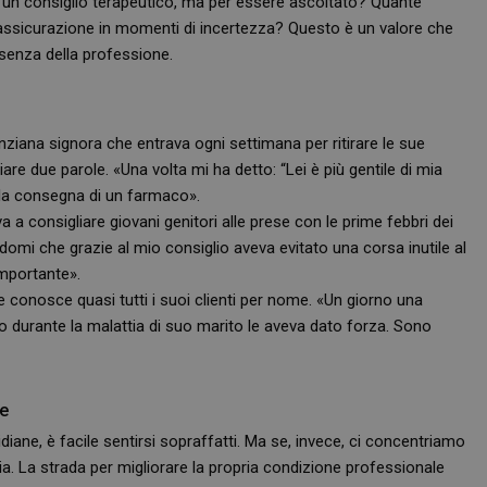
r un consiglio terapeutico, ma per essere ascoltato? Quante
buon esempio è mantenere uno stato 
assicurazione in momenti di incertezza? Questo è un valore che
utente tra le pagine.
senza della professione.
.farmamese.it
1 anno 1
Questo cookie viene utilizzato da Goo
mese
mantenere lo stato della sessione.
1 anno 1
Questo nome di cookie è associato a
Google LLC
mese
Analytics, che è un aggiornamento sig
.farmamese.it
servizio di analisi più comunemente u
anziana signora che entrava ogni settimana per ritirare le sue
Questo cookie viene utilizzato per di
e due parole. «Una volta mi ha detto: “Lei è più gentile di mia
unici assegnando un numero generat
come identificatore del cliente. È incl
e la consegna di un farmaco».
di pagina in un sito e utilizzato per cal
visitatori, sessioni e campagne per i r
a a consigliare giovani genitori alle prese con le prime febbri dei
siti.
omi che grazie al mio consiglio aveva evitato una corsa inutile al
nt
5 mesi 3
Questo cookie viene utilizzato dal ser
CookieScript
importante».
settimane
Script.com per ricordare le preferenz
www.farmamese.it
cookie dei visitatori. È necessario che
e conosce quasi tutti i suoi clienti per nome. «Un giorno una
di Cookie-Script.com funzioni corret
to durante la malattia di suo marito le aveva dato forza. Sono
METADATA
5 mesi 4
Questo cookie viene utilizzato per me
YouTube
settimane
di consenso e privacy dell'utente per 
.youtube.com
con il sito. Registra i dati sul consens
riguardo a varie politiche e impostazio
garantendo che le loro preferenze si
ne
sessioni future.
iane, è facile sentirsi sopraffatti. Ma se, invece, ci concentriamo
a. La strada per migliorare la propria condizione professionale
FORNITORE
/
DOMINIO
SCADENZA