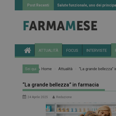
Skip
Post Recenti
Salute funzionale, uno dei principa
Informazione sui farmaci: l’uso de
to
content
ATTUALITÀ
FOCUS
INTERVISTE
Sei qui
Home
Attualità
“La grande bellezza” 
“La grande bellezza” in farmacia
24 Aprile 2025
Redazione