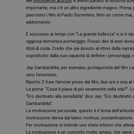
Nel
precedente articolo
vi avevo parlato di filosofia az
importante, ma c’è un altro ingrediente magico. Prima, 
piacciono i film di Paolo Sorrentino. Non so come mai, 
addormento.
È successo ai tempi con “La grande bellezza” e si è ri
uggiosa domenica pomeriggio. Posso dire di aver dovuto v
titoli di coda. Credo che sia dovuto al ritmo della narr
soprattutto dalla sua capacità di definire i personaggi,
Jep Gambardella, per esempio, protagonista del film La 
vero fenomeno.
Riporto 3 frasi famose prese dal film, due ora e una al t
La prima: “Cosa ti piace di più veramente nella vita?”. Lo
“Ero destinato alla sensibilità” dice Jep. “Ero destinato
Gambardella”.
La motivazione personale, questo è il tema dell’articol
motivazione deriva dal latino motivus, sostantivazione 
Per motivazione si intende uno stato interno che attiva
La motivazione è un concetto molto ampio, che viene s