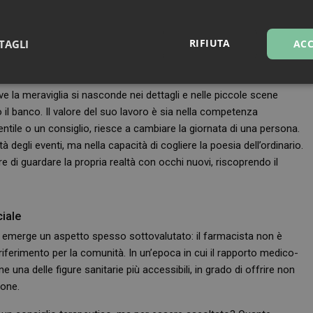
piccoli atti di fiducia, di gratitudine, di umanità. È una
straordinaria bellezza, nascosta nei dettagli più semplici: il
RIFIUTA
TAGLI
ACC
zione per calmare il pianto del suo bambino, il sorriso di un
amento sincero di chi hai aiutato con un consiglio dato con cura.
sari
Marketing
Non cla
e la meraviglia si nasconde nei dettagli e nelle piccole scene
o il banco. Il valore del suo lavoro è sia nella competenza
ntile o un consiglio, riesce a cambiare la giornata di una persona.
 degli eventi, ma nella capacità di cogliere la poesia dell’ordinario.
re di guardare la propria realtà con occhi nuovi, riscoprendo il
Necessari
Marketing
Non classificati
tribuiscono a rendere fruibile il sito web abilitandone funzionalità di base quali la nav
ciale
protette del sito. Il sito web non è in grado di funzionare correttamente senza questi coo
, emerge un aspetto spesso sottovalutato: il farmacista non è
FORNITORE
/
SCADENZA
DESCRIZIONE
iferimento per la comunità. In un’epoca in cui il rapporto medico-
DOMINIO
una delle figure sanitarie più accessibili, in grado di offrire non
Sessione
Cookie generato da applicazioni basa
PHP.net
PHP. Si tratta di un identificatore gen
.www.farmamese.it
ione.
mantenere le variabili di sessione u
un numero generato in modo casuale,
viene utilizzato può essere specifico p