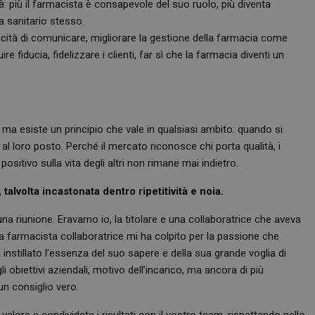
à: più il farmacista è consapevole del suo ruolo, più diventa
FORNITORE
/
SCADENZA
DESCRIZIONE
T_TOKEN
.youtube.com
5 mesi 4 settimane
DOMINIO
ma sanitario stesso.
.youtube.com
5 mesi 4 settimane
pacità di comunicare, migliorare la gestione della farmacia come
Sessione
Questo cookie è impostato da YouTube per tenere tr
Google LLC
visualizzazioni dei video incorporati.
.youtube.com
re fiducia, fidelizzare i clienti, far sì che la farmacia diventi un
E
5 mesi 4
Questo cookie è impostato da Youtube per tenere tr
Google LLC
settimane
preferenze dell'utente per i video di Youtube incorpo
.youtube.com
anche determinare se il visitatore del sito web sta u
o la vecchia versione dell'interfaccia di Youtube.
 ma esiste un principio che vale in qualsiasi ambito: quando si
l loro posto. Perché il mercato riconosce chi porta qualità, i
positivo sulla vita degli altri non rimane mai indietro.
talvolta incastonata dentro ripetitività e noia.
a riunione. Eravamo io, la titolare e una collaboratrice che aveva
La farmacista collaboratrice mi ha colpito per la passione che
nstillato l’essenza del suo sapere e della sua grande voglia di
gli obiettivi aziendali, motivo dell’incarico, ma ancora di più
un consiglio vero.