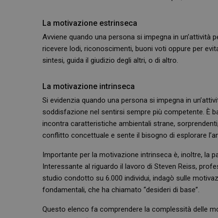
La motivazione estrinseca
Avviene quando una persona si impegna in un’attività per
ricevere lodi, riconoscimenti, buoni voti oppure per evita
sintesi, guida il giudizio degli altri, o di altro.
La motivazione intrinseca
Si evidenzia quando una persona si impegna in un’attivit
soddisfazione nel sentirsi sempre più competente. È bas
incontra caratteristiche ambientali strane, sorprendenti
conflitto concettuale e sente il bisogno di esplorare l’a
Importante per la motivazione intrinseca è, inoltre, la 
Interessante al riguardo il lavoro di Steven Reiss, profe
studio condotto su 6.000 individui, indagò sulle motivazi
fondamentali, che ha chiamato “desideri di base”.
Questo elenco fa comprendere la complessità delle moti