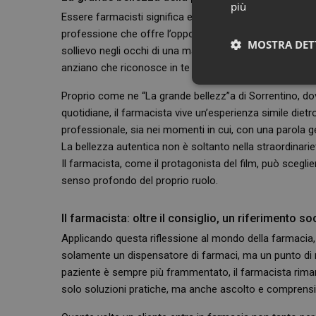
più
Essere farmacisti significa essere testimoni quotidiani di 
professione che offre l’opportunità di vivere momenti di 
MOSTRA DET
sollievo negli occhi di una madre che ha trovato la solu
anziano che riconosce in te un volto amico, il ringrazi
Neces
Proprio come ne “La grande bellezz”a di Sorrentino, dov
quotidiane, il farmacista vive un’esperienza simile dietr
professionale, sia nei momenti in cui, con una parola ge
La bellezza autentica non è soltanto nella straordinarietà
Il farmacista, come il protagonista del film, può sceglie
senso profondo del proprio ruolo.
I cookie necessari con
Il farmacista: oltre il consiglio, un riferimento so
e l'accesso alle aree 
Applicando questa riflessione al mondo della farmacia
NOME
solamente un dispensatore di farmaci, ma un punto di r
paziente è sempre più frammentato, il farmacista rimane 
PHPSESSID
solo soluzioni pratiche, ma anche ascolto e comprens