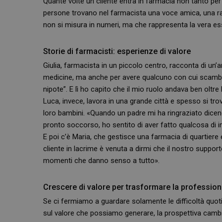
Quante volte un cliente entra in farmacia non tanto pe
persone trovano nel farmacista una voce amica, una r
non si misura in numeri, ma che rappresenta la vera es
_ga_RV9MB13F2Q
_ga
Storie di farmacisti: esperienze di valore
Giulia, farmacista in un piccolo centro, racconta di un’
medicine, ma anche per avere qualcuno con cui scambiar
nipote”. E lì ho capito che il mio ruolo andava ben oltr
Luca, invece, lavora in una grande città e spesso si trov
loro bambini. «Quando un padre mi ha ringraziato dicend
CookieScriptConse
pronto soccorso, ho sentito di aver fatto qualcosa di 
E poi c’è Maria, che gestisce una farmacia di quartiere 
cliente in lacrime è venuta a dirmi che il nostro suppor
VISITOR_PRIVACY_
momenti che danno senso a tutto».
Crescere di valore per trasformare la professio
Se ci fermiamo a guardare solamente le difficoltà quotid
sul valore che possiamo generare, la prospettiva cambi
NOME