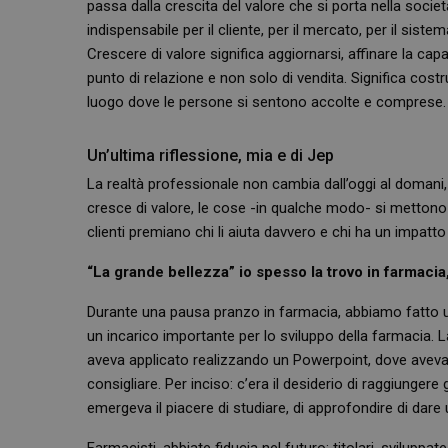
passa dalla crescita del valore che si porta nella societ
NOME
__Secure-ROLLOU
indispensabile per il cliente, per il mercato, per il siste
__Secure-YNID
Crescere di valore significa aggiornarsi, affinare la ca
YSC
punto di relazione e non solo di vendita. Significa costrui
VISITOR_INFO1_LIV
luogo dove le persone si sentono accolte e comprese.
Un’ultima riflessione, mia e di Jep
La realtà professionale non cambia dall’oggi al domani,
cresce di valore, le cose -in qualche modo- si mettono a
clienti premiano chi li aiuta davvero e chi ha un impatto 
“La grande bellezza” io spesso la trovo in farmacia, 
Durante una pausa pranzo in farmacia, abbiamo fatto un
un incarico importante per lo sviluppo della farmacia. 
aveva applicato realizzando un Powerpoint, dove aveva i
consigliare. Per inciso: c’era il desiderio di raggiungere 
emergeva il piacere di studiare, di approfondire di dare 