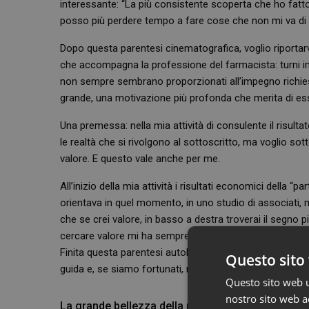
interessante: “La più consistente scoperta che ho fat
posso più perdere tempo a fare cose che non mi va di 
Dopo questa parentesi cinematografica, voglio riportarvi
che accompagna la professione del farmacista: turni im
non sempre sembrano proporzionati all’impegno richiest
grande, una motivazione più profonda che merita di es
Una premessa: nella mia attività di consulente il risul
le realtà che si rivolgono al sottoscritto, ma voglio sot
valore. E questo vale anche per me.
All’inizio della mia attività i risultati economici della 
orientava in quel momento, in uno studio di associati, 
che se crei valore, in basso a destra troverai il segno p
cercare valore mi ha sempre orientato e devo dire che
Finita questa parentesi autobiografica, sottolineo com
Questo sito 
guida e, se siamo fortunati, nello sviluppo di attività c
Questo sito web ut
nostro sito web ac
La grande bellezza della professione