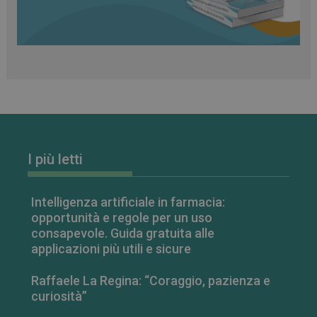
settimane
www.farmamese.it
I più letti
VISITOR_PRIVACY_METADATA
5 mesi 4
YouTube
settimane
.youtube.com
Intelligenza artificiale in farmacia:
opportunità e regole per un uso
consapevole. Guida gratuita alle
applicazioni più utili e sicure
Raffaele La Regina: “Coraggio, pazienza e
curiosità”