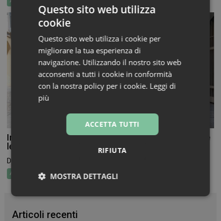
Attualità
Questo sito web utilizza
cookie
Questo sito web utilizza i cookie per
migliorare la tua esperienza di
navigazione. Utilizzando il nostro sito web
acconsenti a tutti i cookie in conformità
con la nostra policy per i cookie.
Leggi di
più
ACCETTA TUTTI
In Farmacia per i Bambini torna a novembre, aperte
le adesioni per farmacie e volontari
RIFIUTA
Dal 19 al 26 novembre torna In Farmacia per...
Attualità
MOSTRA DETTAGLI
Necessari
Marketing
Non
classificati
Articoli recenti