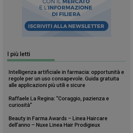
I più letti
Intelligenza artificiale in farmacia: opportunità e
_ga_RV9MB13F2Q
.farmamese.it
1 anno 1
regole per un uso consapevole. Guida gratuita
mese
alle applicazioni più utili e sicure
Raffaele La Regina: “Coraggio, pazienza e
curiosità”
_ga
1 anno 1
Google LLC
mese
.farmamese.it
Beauty in Farma Awards – Linea Haircare
dell’anno – Nuxe Linea Hair Prodigieux