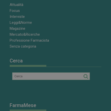
settimane
cookie è
.youtube.com
Attualità
impostato da
Youtube per
Focus
tenere traccia
Interviste
delle
preferenze
Leggi&Norme
dell'utente
per i video di
Magazine
Youtube
Mercato&Ricerche
incorporati
nei siti; può
Professione Farmacista
anche
determinare
Senza categoria
se il visitator
del sito web
sta
utilizzando la
Cerca
nuova o la
vecchia
versione
dell'interfacci
di Youtube.
FarmaMese