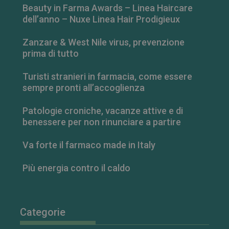
Beauty in Farma Awards – Linea Haircare
dell’anno – Nuxe Linea Hair Prodigieux
Zanzare & West Nile virus, prevenzione
prima di tutto
Turisti stranieri in farmacia, come essere
sempre pronti all’accoglienza
FORNITORE
/
Patologie croniche, vacanze attive e di
NOME
SCADENZA
DESCRIZIONE
DOMINIO
benessere per non rinunciare a partire
__Secure-
.youtube.com
5 mesi 4
FORNITORE
/
NOME
SCADENZA
DESCRIZIONE
ROLLOUT_TOKEN
settimane
DOMINIO
Va forte il farmaco made in Italy
__Secure-YNID
.youtube.com
5 mesi 4
YSC
Sessione
Questo
Google LLC
settimane
cookie è
.youtube.com
Più energia contro il caldo
impostato da
YouTube per
tenere traccia
delle
visualizzazion
dei video
Categorie
incorporati.
VISITOR_INFO1_LIVE
5 mesi 4
Questo
Google LLC