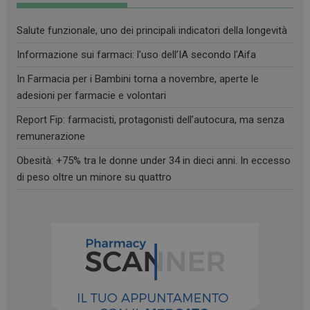
Salute funzionale, uno dei principali indicatori della longevità
Informazione sui farmaci: l’uso dell’IA secondo l’Aifa
Necessari
Marketing
Non classificati
In Farmacia per i Bambini torna a novembre, aperte le
adesioni per farmacie e volontari
I cookie necessari contribuiscono a rendere fruibile il
sito web abilitandone funzionalità di base quali la
Report Fip: farmacisti, protagonisti dell’autocura, ma senza
navigazione sulle pagine e l'accesso alle aree
protette del sito. Il sito web non è in grado di
remunerazione
funzionare correttamente senza questi cookie.
Obesità: +75% tra le donne under 34 in dieci anni. In eccesso
FORNITORE
/
NOME
SCADENZA
di peso oltre un minore su quattro
DOMINIO
PHPSESSID
Sessione
PHP.net
.www.farmamese.it