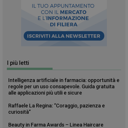
I più letti
_ga_RV9MB13F2Q
.farmamese.it
1 anno 1
Intelligenza artificiale in farmacia: opportunità e
mese
regole per un uso consapevole. Guida gratuita
alle applicazioni più utili e sicure
Raffaele La Regina: “Coraggio, pazienza e
curiosità”
_ga
1 anno 1
Google LLC
mese
.farmamese.it
Beauty in Farma Awards – Linea Haircare