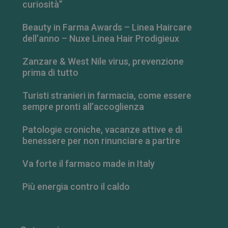
curiosità”
Beauty in Farma Awards – Linea Haircare
dell’anno – Nuxe Linea Hair Prodigieux
Zanzare & West Nile virus, prevenzione
prima di tutto
Turisti stranieri in farmacia, come essere
sempre pronti all’accoglienza
FORNITORE
/
NOME
SCADENZA
DESCRIZIONE
DOMINIO
Patologie croniche, vacanze attive e di
benessere per non rinunciare a partire
__Secure-
.youtube.com
5 mesi 4
FORNITORE
/
NOME
SCADENZA
DESCRIZIONE
ROLLOUT_TOKEN
settimane
DOMINIO
Va forte il farmaco made in Italy
__Secure-YNID
.youtube.com
5 mesi 4
YSC
Sessione
Questo
Google LLC
settimane
cookie è
.youtube.com
impostato da
Più energia contro il caldo
YouTube per
tenere traccia
delle
visualizzazion
dei video
incorporati.