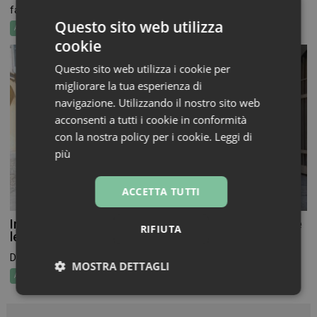
farmaceutica non è più...
Questo sito web utilizza
Attualità
cookie
Questo sito web utilizza i cookie per
migliorare la tua esperienza di
navigazione. Utilizzando il nostro sito web
acconsenti a tutti i cookie in conformità
con la nostra policy per i cookie.
Leggi di
più
ACCETTA TUTTI
In Farmacia per i Bambini torna a novembre, aperte
RIFIUTA
le adesioni per farmacie e volontari
Dal 19 al 26 novembre torna In Farmacia per...
MOSTRA DETTAGLI
Attualità
Necessari
Marketing
Non
classificati