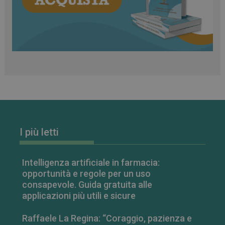
CookieScriptConsent
5 mesi 3
CookieScript
settimane
www.farmamese.it
I più letti
VISITOR_PRIVACY_METADATA
5 mesi 4
YouTube
settimane
.youtube.com
Intelligenza artificiale in farmacia:
opportunità e regole per un uso
consapevole. Guida gratuita alle
applicazioni più utili e sicure
Raffaele La Regina: “Coraggio, pazienza e