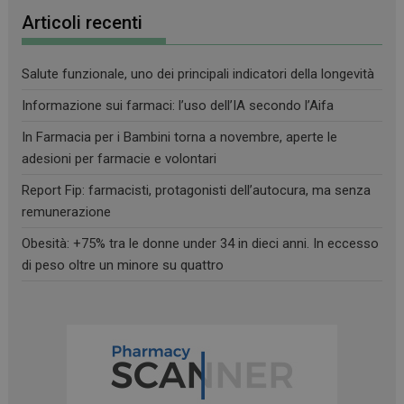
Articoli recenti
Salute funzionale, uno dei principali indicatori della longevità
Informazione sui farmaci: l’uso dell’IA secondo l’Aifa
Necessari
Marketing
Non classificati
In Farmacia per i Bambini torna a novembre, aperte le
I cookie necessari contribuiscono a rendere fruibile il
adesioni per farmacie e volontari
sito web abilitandone funzionalità di base quali la
navigazione sulle pagine e l'accesso alle aree
Report Fip: farmacisti, protagonisti dell’autocura, ma senza
protette del sito. Il sito web non è in grado di
funzionare correttamente senza questi cookie.
remunerazione
FORNITORE
/
NOME
SCADENZA
Obesità: +75% tra le donne under 34 in dieci anni. In eccesso
DOMINIO
di peso oltre un minore su quattro
PHPSESSID
Sessione
PHP.net
.www.farmamese.it