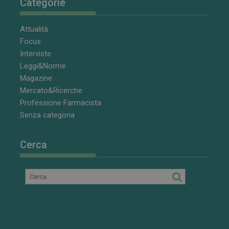
Categorie
VISITOR_INFO1_LIVE
5 mesi 4
Questo
Google LLC
settimane
cookie è
.youtube.com
impostato da
Attualità
Youtube per
tenere traccia
Focus
delle
preferenze
Interviste
dell'utente
Leggi&Norme
per i video di
Youtube
Magazine
incorporati
nei siti; può
Mercato&Ricerche
anche
determinare
Professione Farmacista
se il visitator
Senza categoria
del sito web
sta
utilizzando la
nuova o la
Cerca
vecchia
versione
dell'interfacci
di Youtube.