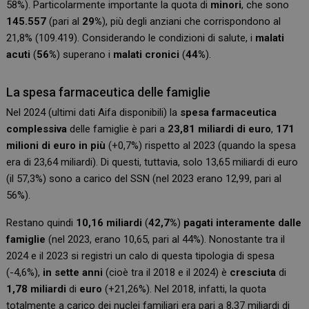
58%). Particolarmente importante la quota di
minori
, che sono
145.557
(pari al
29%
), più degli anziani che corrispondono al
21,8% (109.419). Considerando le condizioni di salute, i
malati
acuti
(
56%
) superano i
malati cronici
(
44%
).
La spesa farmaceutica delle famiglie
Nel 2024 (ultimi dati Aifa disponibili) la
spesa farmaceutica
complessiva
delle famiglie è pari a
23,81 miliardi di euro
,
171
milioni di euro in più
(+0,7%) rispetto al 2023 (quando la spesa
era di 23,64 miliardi). Di questi, tuttavia, solo 13,65 miliardi di euro
(il 57,3%) sono a carico del SSN (nel 2023 erano 12,99, pari al
56%).
Restano quindi
10,16 miliardi
(
42,7%
)
pagati interamente dalle
famiglie
(nel 2023, erano 10,65, pari al 44%). Nonostante tra il
2024 e il 2023 si registri un calo di questa tipologia di spesa
(-4,6%),
in sette anni
(cioè tra il 2018 e il 2024) è
cresciuta
di
1,78 miliardi
di
euro
(+21,26%). Nel 2018, infatti, la quota
totalmente a carico dei nuclei familiari era pari a 8,37 miliardi di