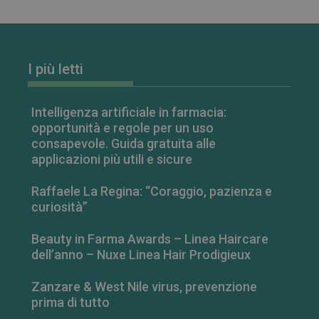
I più letti
FORNITORE
/
Intelligenza artificiale in farmacia:
NOME
SCADENZA
DESCRIZIONE
DOMINIO
opportunità e regole per un uso
__Secure-
.youtube.com
5 mesi 4
FORNITORE
/
consapevole. Guida gratuita alle
NOME
SCADENZA
DESCRIZIONE
ROLLOUT_TOKEN
settimane
DOMINIO
applicazioni più utili e sicure
__Secure-YNID
.youtube.com
5 mesi 4
YSC
Sessione
Questo
Google LLC
settimane
cookie è
.youtube.com
Raffaele La Regina: “Coraggio, pazienza e
impostato da
YouTube per
curiosità”
tenere traccia
delle
visualizzazion
Beauty in Farma Awards – Linea Haircare
dei video
incorporati.
dell’anno – Nuxe Linea Hair Prodigieux
VISITOR_INFO1_LIVE
5 mesi 4
Questo
Google LLC
settimane
cookie è
.youtube.com
Zanzare & West Nile virus, prevenzione
impostato da
prima di tutto
Youtube per
tenere traccia