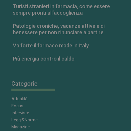
delle
preferenze
Turisti stranieri in farmacia, come essere
dell'utente
sempre pronti all’accoglienza
per i video di
Youtube
incorporati
Patologie croniche, vacanze attive e di
nei siti; può
anche
benessere per non rinunciare a partire
determinare
se il visitator
del sito web
Va forte il farmaco made in Italy
sta
utilizzando la
nuova o la
Più energia contro il caldo
vecchia
versione
dell'interfacci
di Youtube.
Categorie
Attualità
Focus
Interviste
Leggi&Norme
Magazine