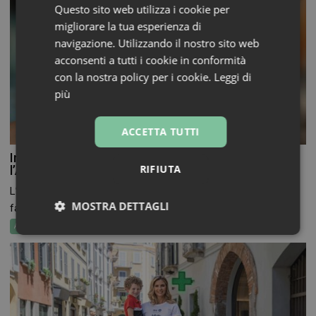
Questo sito web utilizza i cookie per
migliorare la tua esperienza di
navigazione. Utilizzando il nostro sito web
acconsenti a tutti i cookie in conformità
con la nostra policy per i cookie.
Leggi di
più
ACCETTA TUTTI
Informazione sui farmaci: l’uso dell’IA secondo
RIFIUTA
l’Aifa
L’ingresso dell’Intelligenza artificiale nella comunicazione
MOSTRA DETTAGLI
farmaceutica non è più...
Attualità
Necessari
Marketing
Non
classificati