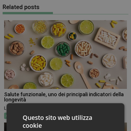
Related posts
Salute funzionale, uno dei principali indicatori della
longevità
La cosiddetta “salute funzionale” è oggi considerata uno dei...
Questo sito web utilizza
Attualità
Mercato&Ricerche
cookie