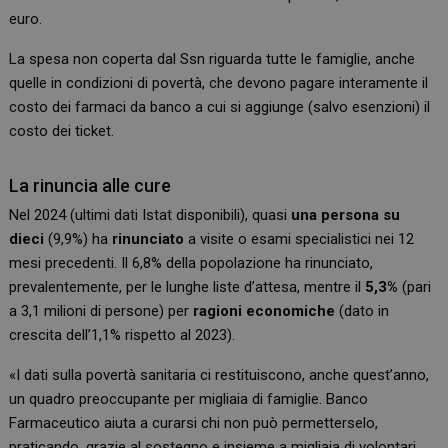
euro.
La spesa non coperta dal Ssn riguarda tutte le famiglie, anche
quelle in condizioni di povertà, che devono pagare interamente il
costo dei farmaci da banco a cui si aggiunge (salvo esenzioni) il
costo dei ticket.
La rinuncia alle cure
Nel 2024 (ultimi dati Istat disponibili), quasi
una persona su
dieci
(9,9%) ha
rinunciato
a visite o esami specialistici nei 12
mesi precedenti. Il 6,8% della popolazione ha rinunciato,
prevalentemente, per le lunghe liste d’attesa, mentre il
5,3%
(pari
a 3,1 milioni di persone) per
ragioni economiche
(dato in
crescita dell’1,1% rispetto al 2023).
«I dati sulla povertà sanitaria ci restituiscono, anche quest’anno,
un quadro preoccupante per migliaia di famiglie. Banco
Farmaceutico aiuta a curarsi chi non può permetterselo,
praticando, grazie al sostegno e insieme a migliaia di volontari,