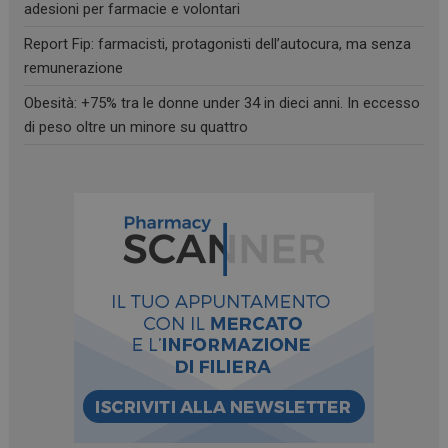
adesioni per farmacie e volontari
Report Fip: farmacisti, protagonisti dell’autocura, ma senza
remunerazione
Obesità: +75% tra le donne under 34 in dieci anni. In eccesso
di peso oltre un minore su quattro
_ga_RV9MB13F2Q
.farmamese.it
1 anno 1
mese
_ga
1 anno 1
Google LLC
mese
.farmamese.it