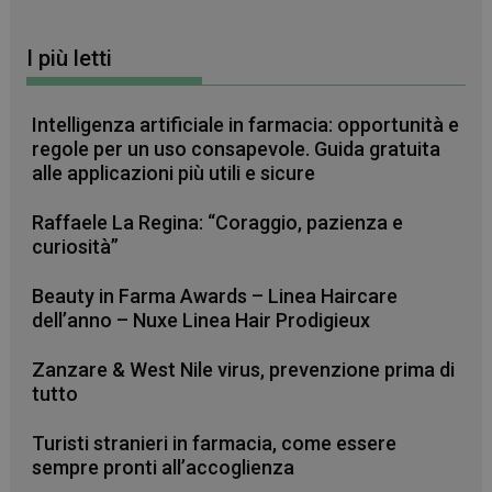
I più letti
Intelligenza artificiale in farmacia: opportunità e
regole per un uso consapevole. Guida gratuita
alle applicazioni più utili e sicure
Raffaele La Regina: “Coraggio, pazienza e
curiosità”
Beauty in Farma Awards – Linea Haircare
dell’anno – Nuxe Linea Hair Prodigieux
Zanzare & West Nile virus, prevenzione prima di
tutto
CookieScriptConsent
5 mesi 3
CookieScript
settimane
www.farmamese.it
Turisti stranieri in farmacia, come essere
sempre pronti all’accoglienza