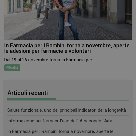
Necessari
Marketing
Non classificati
I cookie necessari contribuiscono a rendere fruibile il
sito web abilitandone funzionalità di base quali la
navigazione sulle pagine e l'accesso alle aree
protette del sito. Il sito web non è in grado di
funzionare correttamente senza questi cookie.
In Farmacia per i Bambini torna a novembre, aperte
le adesioni per farmacie e volontari
FORNITORE
/
NOME
SCADENZA
DOMINIO
Dal 19 al 26 novembre torna In Farmacia per...
PHPSESSID
Sessione
PHP.net
Attualità
.www.farmamese.it
Articoli recenti
Salute funzionale, uno dei principali indicatori della longevità
Informazione sui farmaci: l’uso dell’IA secondo l’Aifa
In Farmacia per i Bambini torna a novembre, aperte le