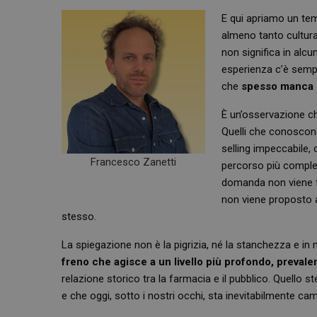
E qui apriamo un tem
almeno tanto cultura
non significa in alc
esperienza c’è semp
che
spesso manca il
È un’osservazione che
Quelli che conoscono
selling impeccabile, 
Francesco Zanetti
percorso più comple
domanda non viene fa
non viene proposto a
stesso.
La spiegazione non è la pigrizia, né la stanchezza e in
freno che agisce a un livello più profondo, preval
relazione storico tra la farmacia e il pubblico. Quello 
e che oggi, sotto i nostri occhi, sta inevitabilmente ca