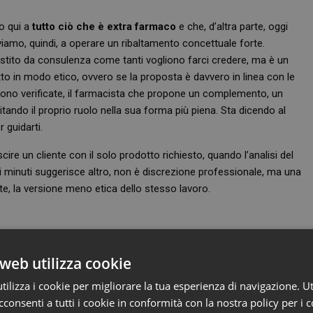
o qui a
tutto ciò che è extra farmaco
e che, d’altra parte, oggi
viamo, quindi, a operare un ribaltamento concettuale forte.
stito da consulenza come tanti vogliono farci credere, ma è un
to in modo etico, ovvero se la proposta è davvero in linea con le
sono verificate, il farmacista che propone un complemento, un
itando il proprio ruolo nella sua forma più piena. Sta dicendo al
 guidarti.
ire un cliente con il solo prodotto richiesto, quando l’analisi del
 minuti suggerisce altro, non è discrezione professionale, ma una
te, la versione meno etica dello stesso lavoro.
l banco, sia seguendo oggi tante farmacie su questi temi, che non
web utilizza cookie
e. Ci sono di mezzo molti fattori come la stanchezza, il focus, il
Non siamo macchine e non è neanche nostro compito quello di
ilizza i cookie per migliorare la tua esperienza di navigazione. Ut
colo è mostrare un altro punto di vista.
consenti a tutti i cookie in conformità con la nostra policy per i 