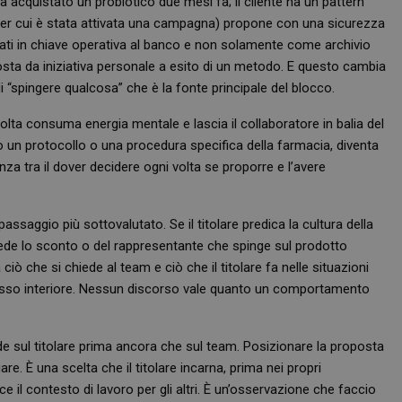
ha acquistato un probiotico due mesi fa; il cliente ha un pattern
buon esempio è mantenere uno stato 
o per cui è stata attivata una campagna) propone con una sicurezza
utente tra le pagine.
zzati in chiave operativa al banco e non solamente come archivio
.farmamese.it
1 anno 1
Questo cookie viene utilizzato da Goo
mese
mantenere lo stato della sessione.
sta da iniziativa personale a esito di un metodo. E questo cambia
i “spingere qualcosa” che è la fonte principale del blocco.
1 anno 1
Questo nome di cookie è associato a
Google LLC
mese
Analytics, che è un aggiornamento sig
.farmamese.it
servizio di analisi più comunemente u
ta consuma energia mentale e lascia il collaboratore in balia del
Questo cookie viene utilizzato per di
unici assegnando un numero generat
o un protocollo o una procedura specifica della farmacia, diventa
come identificatore del cliente. È incl
di pagina in un sito e utilizzato per cal
enza tra il dover decidere ogni volta se proporre e l’avere
visitatori, sessioni e campagne per i r
siti.
nt
5 mesi 3
Questo cookie viene utilizzato dal ser
CookieScript
assaggio più sottovalutato. Se il titolare predica la cultura della
settimane
Script.com per ricordare le preferenz
www.farmamese.it
cookie dei visitatori. È necessario che
iede lo sconto o del rappresentante che spinge sul prodotto
di Cookie-Script.com funzioni corret
 ciò che si chiede al team e ciò che il titolare fa nelle situazioni
METADATA
5 mesi 4
Questo cookie viene utilizzato per me
YouTube
permesso interiore. Nessun discorso vale quanto un comportamento
settimane
di consenso e privacy dell'utente per 
.youtube.com
con il sito. Registra i dati sul consens
riguardo a varie politiche e impostazio
garantendo che le loro preferenze si
sessioni future.
ade sul titolare prima ancora che sul team. Posizionare la proposta
e. È una scelta che il titolare incarna, prima nei propri
il contesto di lavoro per gli altri. È un’osservazione che faccio
FORNITORE
/
DOMINIO
SCADENZA