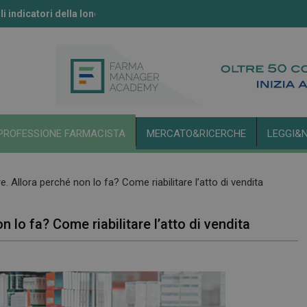
li indicatori della longevità
ll’IA secondo l’Aifa
PROFESSIONE FARMACISTA
MERCATO&RICERCHE
LEGGI&
e. Allora perché non lo fa? Come riabilitare l’atto di vendita
n lo fa? Come riabilitare l’atto di vendita