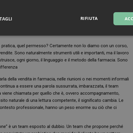
ò, deve, essere messo a sistema. Questa è la chiave culturale da
ali, ma di un fondamento della professione del domani. Finché
RIFIUTA
TAGLI
ACC
ale, qualcosa che si fa quando si può, se va bene, se il cliente
 corso di tecnica di vendita. Il blocco infatti, lo abbiamo visto,
sari
Marketing
Non cla
la pratica, quel permesso? Certamente non lo diamo con un corso,
ndite. Sono naturalmente strumenti utili e importanti, ma il lavoro
ostruisce, ogni giorno, il linguaggio e il metodo della farmacia. Sono
differenza
Necessari
Marketing
Non classificati
arla della vendita in farmacia, nelle riunioni o nei momenti informali
continua a essere una parola sussurrata, imbarazzata, il team
tribuiscono a rendere fruibile il sito web abilitandone funzionalità di base quali la nav
sta viene chiamata per quello che è, ovvero accompagnamento,
protette del sito. Il sito web non è in grado di funzionare correttamente senza questi coo
ito naturale di una lettura competente, il significato cambia. Le
FORNITORE
/
SCADENZA
DESCRIZIONE
contesto professionale, hanno un peso enorme su ciò che ci
DOMINIO
Sessione
Cookie generato da applicazioni basa
PHP.net
PHP. Si tratta di un identificatore gen
.www.farmamese.it
mantenere le variabili di sessione u
ne” è un team esposto al dubbio. Un team che propone perché
un numero generato in modo casuale,
viene utilizzato può essere specifico p