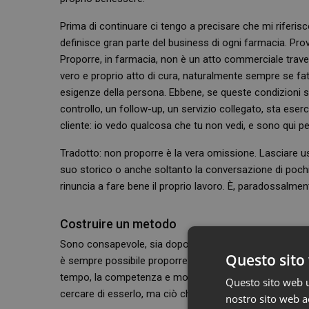
Prima di continuare ci tengo a precisare che mi riferisc
definisce gran parte del business di ogni farmacia. Pro
Proporre, in farmacia, non è un atto commerciale trave
vero e proprio atto di cura, naturalmente sempre se fat
esigenze della persona. Ebbene, se queste condizioni 
controllo, un follow-up, un servizio collegato, sta eserc
cliente: io vedo qualcosa che tu non vedi, e sono qui per
Tradotto: non proporre è la vera omissione. Lasciare usc
suo storico o anche soltanto la conversazione di pochi
rinuncia a fare bene il proprio lavoro. È, paradossalmen
Costruire un metodo
Sono consapevole, sia dopo aver lavorato anni dietro i
Questo sito 
è sempre possibile proporre tutto nella maniera ottimal
tempo, la competenza e molto altro. E va bene così. 
Questo sito web ut
cercare di esserlo, ma ciò che mi preme con questo arti
nostro sito web ac