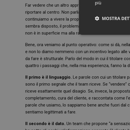
più
Far vedere che un altro approccio è possibile e che pu
riportare al centro. Non parliamo di slogan motivazion
MOSTRA DET
continuiamo a vivere la proposta come un’attività residu
sembra disposto, il problema non si risolverà con nessun
non è in superficie ma alla radice.
Neces
Bene, ora veniamo al punto operativo: come si dà, nel
e non lo diamo nemmeno con un incentivo legato alle ve
da fare è strutturale. Parlo del modo in cui il titolare c
quattro i passaggi che, nella mia esperienza, fanno la 
Il primo è il linguaggio.
Le parole con cui un titolare p
sono il primo segnale che il team riceve. Se “vendere” 
I cookie necessari con
riceve esattamente quel disagio. Se, invece, la propo
e l'accesso alle aree 
completamento, cura del cliente, e raccontata come l’es
NOME
parole che usiamo, lo sappiamo bene anche fuori dal 
sentiamo legittimati a fare.
PHPSESSID
Il secondo è il dato.
Un team che propone “a sensazio