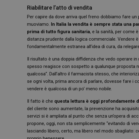
Riabilitare l’atto di vendita
Per capire da dove arriva quel freno dobbiamo fare un pa
muoviamo.
In Italia la vendita è sempre stata una 
prima di tutto figura sanitaria
, e la sanità, per come è
distanza prudente dalla logica commerciale. Vendere è
fondamentalmente estranea all’idea di cura, da relegare
Il risultato è una doppia diffidenza che vedo operare in
spesso reagisce con sospetto a qualunque proposta non
qualcosa”. Dall’altro il farmacista stesso, che interior
se ogni volta, prima ancora di parlare, dovesse fare i c
vendere è qualcosa di un po’ meno nobile.
Il fatto è che
questa lettura è oggi profondamente di
del cliente sono aumentate, la prevenzione ha acquisito
servizi si è ampliata al punto che senza un’opera di a
propone, oggi, non sta semplicemente “evitando di vend
lasciando libero, certo, ma libero nel modo sbagliato: 
proprio benessere.