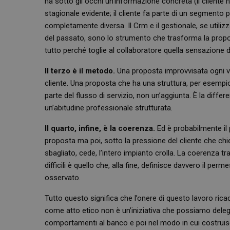
ha sotto gli occhi un’informazione concreta (il cliente 
stagionale evidente; il cliente fa parte di un segment
completamente diversa. Il Crm e il gestionale, se utili
_ga_RV9MB13F2Q
del passato, sono lo strumento che trasforma la propo
tutto perché toglie al collaboratore quella sensazione d
_ga
Il terzo è il metodo.
Una proposta improvvisata ogni vol
cliente. Una proposta che ha una struttura, per esempi
parte del flusso di servizio, non un’aggiunta. È la differ
un’abitudine professionale strutturata.
CookieScriptConse
Il quarto, infine, è la coerenza.
Ed è probabilmente il p
proposta ma poi, sotto la pressione del cliente che ch
sbagliato, cede, l’intero impianto crolla. La coerenza tra
VISITOR_PRIVACY_
difficili è quello che, alla fine, definisce davvero il 
osservato.
Tutto questo significa che l’onere di questo lavoro ric
come atto etico non è un’iniziativa che possiamo delegar
comportamenti al banco e poi nel modo in cui costruisce 
NOME