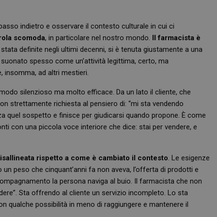
sso indietro e osservare il contesto culturale in cui ci
parola scomoda
, in particolare nel nostro mondo.
Il farmacista è
 stata definite negli ultimi decenni, si è tenuta giustamente a una
 suonato spesso come un’attività legittima, certo, ma
, insomma, ad altri mestieri.
 modo silenzioso ma molto efficace. Da un lato il cliente, che
 strettamente richiesta al pensiero di: “mi sta vendendo
izza quel sospetto e finisce per giudicarsi quando propone. È come
onti con una piccola voce interiore che dice: stai per vendere, e
sallineata rispetto a come è cambiato il contesto
. Le esigenze
 un peso che cinquant’anni fa non aveva, l’offerta di prodotti e
ccompagnamento la persona naviga al buio. Il farmacista che non
ere”. Sta offrendo al cliente un servizio incompleto. Lo sta
con qualche possibilità in meno di raggiungere e mantenere il