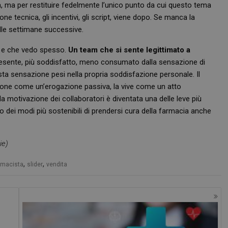
à, ma per restituire fedelmente l’unico punto da cui questo tema
FORNITORE
/
SCADENZA
DESCRIZIONE
T_TOKEN
.youtube.com
5 mesi 4 settimane
DOMINIO
e tecnica, gli incentivi, gli script, viene dopo. Se manca la
.youtube.com
5 mesi 4 settimane
Sessione
Questo cookie è impostato da YouTube per tenere tr
Google LLC
elle settimane successive.
visualizzazioni dei video incorporati.
.youtube.com
re e che vedo spesso.
Un team che si sente legittimato a
E
5 mesi 4
Questo cookie è impostato da Youtube per tenere tr
Google LLC
settimane
preferenze dell'utente per i video di Youtube incorpo
.youtube.com
presente, più soddisfatto, meno consumato dalla sensazione di
anche determinare se il visitatore del sito web sta u
o la vecchia versione dell'interfaccia di Youtube.
a sensazione pesi nella propria soddisfazione personale. Il
ione come un’erogazione passiva, la vive come un atto
a motivazione dei collaboratori è diventata una delle leve più
 uno dei modi più sostenibili di prendersi cura della farmacia anche
ie)
,
,
rmacista
slider
vendita