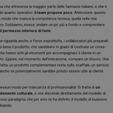
a che attraversa la maggior parte delle farmacie italiane, e che è
le quanto operativo:
il team propone poco
. Attenzione: questo
un modo che manca la competenza tecnica, quella nella mia
re. Dobbiamo, invece, andare un po’ più a fondo e comprendere
 permesso interiore di farlo
.
 riguarda anche, e forse soprattutto, i collaboratori più preparati.
 bene il prodotto, che sarebbero in grado di costruire un cross-
che hanno tutti gli strumenti per accompagnare il cliente in un
to. Eppure, nel momento dell’interazione, compare un blocco. Una
tta; un prodotto complementare resta sullo scaffale; un servizio
nche se potenzialmente sarebbe potuto essere utile al cliente
 nessun modo per mancanza di professionalità. Si tratta di
un
entemente culturale
, e che discende direttamente dal modello di
stesso paradigma che per anni ne ha definito il modello di business
mbiando.