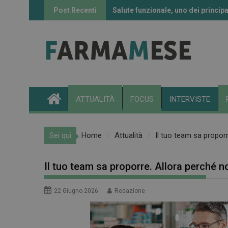
Skip
Post Recenti
Salute funzionale, uno dei principa
Informazione sui farmaci: l’uso de
to
content
ATTUALITÀ
FOCUS
INTERVISTE
Sei qui
Home
Attualità
Il tuo team sa proporr
Il tuo team sa proporre. Allora perché no
22 Giugno 2026
Redazione