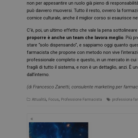
non per appesantire un ruolo già pieno di responsabilit
NOME
__Secure-ROLLOU
può davvero muoversi. Tutto il resto, ovvero la formazion
__Secure-YNID
YSC
cornice culturale, anche il miglior corso si esaurisce n
C’è, poi, un ultimo effetto che vale la pena sottolinea
VISITOR_INFO1_LIV
proporre è anche un team che lavora meglio
. Più 
stare “solo dispensando”, e sappiamo oggi quanto quest
farmacista che propone con metodo non vive l’interaz
professionale completo e questo, in un mercato in cui l
fragili di tutto il sistema, e non è un dettaglio, anzi. È
dall’interno.
(di Francesco Zanetti, consulente marketing per farmac
,
,
Attualità
Focus
Professione Farmacista
professiona fa
Navigazione
articoli