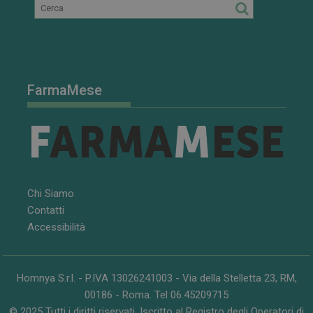
nei siti; può
anche
determinare
se il visitator
del sito web
sta
utilizzando la
nuova o la
vecchia
FarmaMese
versione
dell'interfacci
di Youtube.
Chi Siamo
Contatti
Accessibilità
Homnya S.r.l. - P.IVA 13026241003 - Via della Stelletta 23, RM,
00186 - Roma. Tel 06.45209715
© 2025 Tutti i diritti riservati. Iscritto al Registro degli Operatori di