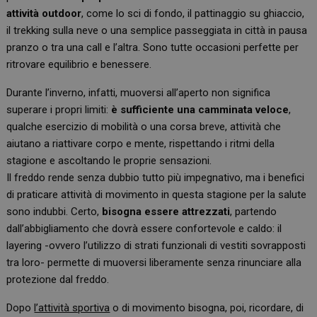
attività outdoor
, come lo sci di fondo, il pattinaggio su ghiaccio,
il trekking sulla neve o una semplice passeggiata in città in pausa
pranzo o tra una call e l’altra. Sono tutte occasioni perfette per
ritrovare equilibrio e benessere.
Durante l’inverno, infatti, muoversi all’aperto non significa
superare i propri limiti:
è sufficiente una camminata veloce
,
qualche esercizio di mobilità o una corsa breve, attività che
aiutano a riattivare corpo e mente, rispettando i ritmi della
stagione e ascoltando le proprie sensazioni.
Il freddo rende senza dubbio tutto più impegnativo, ma i benefici
di praticare attività di movimento in questa stagione per la salute
sono indubbi. Certo,
bisogna essere attrezzati
, partendo
dall’abbigliamento che dovrà essere confortevole e caldo: il
layering -ovvero l’utilizzo di strati funzionali di vestiti sovrapposti
tra loro- permette di muoversi liberamente senza rinunciare alla
protezione dal freddo.
Dopo
l’attività sportiva
o di movimento bisogna, poi, ricordare, di