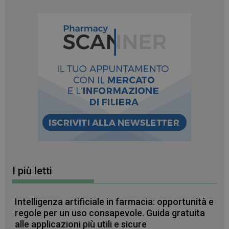
sito web abilitandone funzionalità di base quali la
navigazione sulle pagine e l'accesso alle aree
protette del sito. Il sito web non è in grado di
funzionare correttamente senza questi cookie.
FORNITORE
/
NOME
SCADENZA
DOMINIO
PHPSESSID
Sessione
PHP.net
.www.farmamese.it
I più letti
Intelligenza artificiale in farmacia: opportunità e
regole per un uso consapevole. Guida gratuita
alle applicazioni più utili e sicure