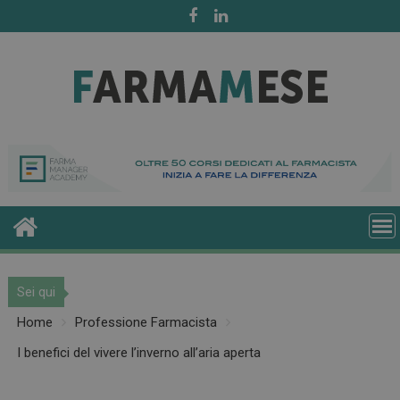
Skip
to
content
Sei qui
Home
Professione Farmacista
I benefici del vivere l’inverno all’aria aperta