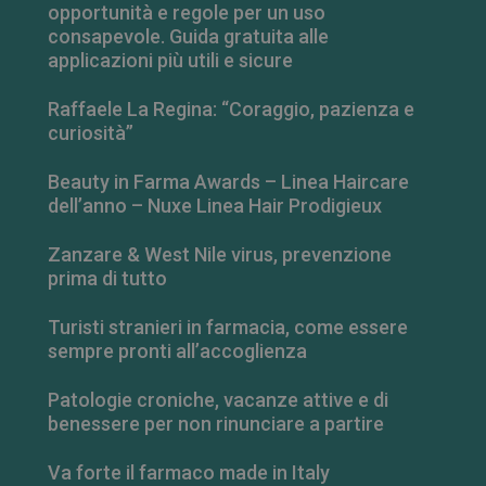
opportunità e regole per un uso
consapevole. Guida gratuita alle
applicazioni più utili e sicure
Raffaele La Regina: “Coraggio, pazienza e
VISITOR_PRIVACY_METADATA
5 mesi 4
YouTube
settimane
.youtube.com
curiosità”
Beauty in Farma Awards – Linea Haircare
dell’anno – Nuxe Linea Hair Prodigieux
Zanzare & West Nile virus, prevenzione
prima di tutto
Turisti stranieri in farmacia, come essere
sempre pronti all’accoglienza
Patologie croniche, vacanze attive e di
benessere per non rinunciare a partire
Va forte il farmaco made in Italy