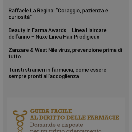
Raffaele La Regina: “Coraggio, pazienza e
curiosità”
Beauty in Farma Awards – Linea Haircare
_ga_RV9MB13F2Q
.farmamese.it
1 anno 1
dell’anno – Nuxe Linea Hair Prodigieux
mese
Zanzare & West Nile virus, prevenzione prima di
tutto
_ga
1 anno 1
Google LLC
Turisti stranieri in farmacia, come essere
mese
.farmamese.it
sempre pronti all’accoglienza