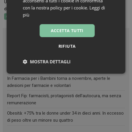
acconsenti a tutti i cookie in conformità
Una revisione strutturata della terapia, condotta dal farmacista
con la nostra policy per i cookie.
Leggi di
di...
più
Attualità
Professione Farmacista
ACCETTA TUTTI
Articoli recenti
RIFIUTA
Salute funzionale, uno dei principali indicatori della longevità
MOSTRA DETTAGLI
Informazione sui farmaci: l’uso dell’IA secondo l’Aifa
Necessari
Marketing
Non
In Farmacia per i Bambini torna a novembre, aperte le
classificati
adesioni per farmacie e volontari
Report Fip: farmacisti, protagonisti dell’autocura, ma senza
remunerazione
Obesità: +75% tra le donne under 34 in dieci anni. In eccesso
di peso oltre un minore su quattro
Necessari
Marketing
Non classificati
I cookie necessari contribuiscono a rendere fruibile il