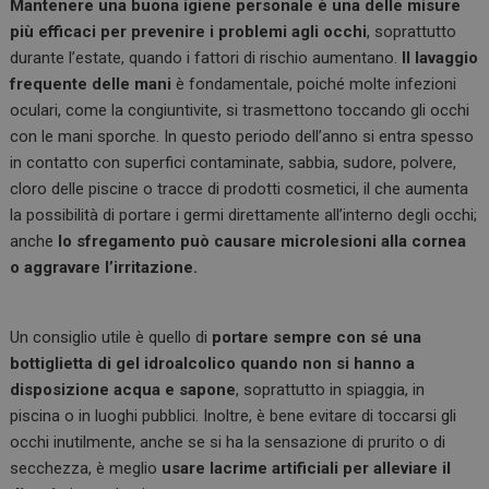
Mantenere una buona igiene personale è una delle misure
più efficaci per prevenire i problemi agli occhi
, soprattutto
durante l’estate, quando i fattori di rischio aumentano.
Il lavaggio
frequente delle mani
è fondamentale, poiché molte infezioni
oculari, come la congiuntivite, si trasmettono toccando gli occhi
con le mani sporche. In questo periodo dell’anno si entra spesso
in contatto con superfici contaminate, sabbia, sudore, polvere,
cloro delle piscine o tracce di prodotti cosmetici, il che aumenta
la possibilità di portare i germi direttamente all’interno degli occhi;
anche
lo sfregamento può causare microlesioni alla cornea
o aggravare l’irritazione.
Un consiglio utile è quello di
portare sempre con sé una
bottiglietta di gel idroalcolico
quando non si hanno a
disposizione acqua e sapone
, soprattutto in spiaggia, in
piscina o in luoghi pubblici. Inoltre, è bene evitare di toccarsi gli
occhi inutilmente, anche se si ha la sensazione di prurito o di
secchezza, è meglio
usare lacrime artificiali per alleviare il