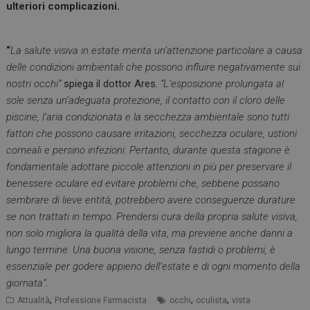
ulteriori complicazioni.
I cookie necessari contribuiscono a rendere fruibile il
sito web abilitandone funzionalità di base quali la
navigazione sulle pagine e l'accesso alle aree
protette del sito. Il sito web non è in grado di
“
La salute visiva in estate merita un’attenzione particolare a causa
funzionare correttamente senza questi cookie.
delle condizioni ambientali che possono influire negativamente sui
FORNITORE
/
NOME
SCADENZA
nostri occhi”
spiega il dottor Ares.
“L’esposizione prolungata al
DOMINIO
sole senza un’adeguata protezione, il contatto con il cloro delle
PHPSESSID
Sessione
PHP.net
piscine, l’aria condizionata e la secchezza ambientale sono tutti
.www.farmamese.it
fattori che possono causare irritazioni, secchezza oculare, ustioni
corneali e persino infezioni. Pertanto, durante questa stagione è
fondamentale adottare piccole attenzioni in più per preservare il
benessere oculare ed evitare problemi che, sebbene possano
sembrare di lieve entità, potrebbero avere conseguenze durature
se non trattati in tempo. Prendersi cura della propria salute visiva,
non solo migliora la qualità della vita, ma previene anche danni a
lungo termine. Una buona visione, senza fastidi o problemi, è
essenziale per godere appieno dell’estate e di ogni momento della
giornata”
.
,
,
,
Attualità
Professione Farmacista
occhi
oculista
vista