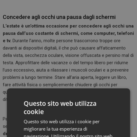
Concedere agli occhi una pausa dagli schermi
L’estate è un’ottima occasione per concedere agli occhi una
pausa dall’uso costante di schermi, come computer, telefoni
e tv.
Durante l’anno, molte persone trascorrono troppe ore
davanti ai dispositivi digitali, il che può causare affaticamento
della vista, secchezza oculare, visione offuscata e persino mal di
testa. Approfittare delle vacanze o del tempo libero per ridurne
l’uso eccessivo, aiuta a rilassare i muscoli oculari e a prevenire
problemi a lungo termine. Stare all’aria aperta, leggere un libro,
fare attività fisica o semplicemente chiudere gli occhi per
qualche minuto durante la giornata può fare una grande
differenza per la salute degli occhi.
Questo sito web utilizza
cookie
Per prendersi cura della propria vista in questa stagione, è utile
Questo sito web utilizza i cookie per
seguire alcuni consigli pratici. Ad esempio,
applicare la regola
migliorare la tua esperienza di
del 20-20-20: ogni 20 minuti di utilizzo di uno schermo, si
navigazione. Utilizzando il nostro sito web