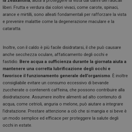
la zeaxantina
, aiuta a proteggere la vista dai danni dei radicali
liberi. Frutta e verdura dai colori vivaci, come carote, spinaci,
arance e mirtilli, sono alleati fondamentali per rafforzare la vista
e prevenire malattie come la degenerazione maculare e la
cataratta.
Inoltre, con il caldo è più facile disidratarsi, il che può causare
anche secchezza oculare, affaticamento degli occhi e
fastidio.
Bere acqua a sufficienza durante la giornata aiuta a
mantenere una corretta lubrificazione degli occhi e
favorisce il funzionamento generale
dell’organismo
. È inoltre
consigliabile evitare un consumo eccessivo di bevande
zuccherate o contenenti caffeina, che possono contribuire alla
disidratazione. Assumere inoltre alimenti ad alto contenuto di
acqua, come cetrioli, anguria o melone, può aiutare a integrare
l’idratazione. Prestare attenzione a ciò che si mangia e si beve è
un modo semplice ed efficace per proteggere la salute degli
occhi in estate.