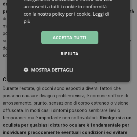
deve guardare un oggetto a 6 metri di distanza (20 piedi)
acconsenti a tutti i cookie in conformità
per almeno 20 second
i. È inoltre possibile regolare la luminosità
con la nostra policy per i cookie.
Leggi di
dei dispositivi, evitare di usarli alla luce diretta del sole e
più
mantenere una distanza adeguata tra gli occhi e lo schermo. Si
possono stabilire orari in cui sono “vietati” gli schermi,
ACCETTA TUTTI
soprattutto prima di andare a letto, cosa che favorisce la salute
degli occhi e la qualità del sonno. L’estate non dovrebbe essere
RIFIUTA
solo un periodo di riposo per il corpo, ma anche per gli occhi.
MOSTRA DETTAGLI
Consultare un oculista in caso di disagio
Necessari
Marketing
Non
classificati
Durante l’estate, gli occhi sono esposti a diversi fattori che
possono causare disagi o problemi visivi; è comune soffrire di
arrossamento, prurito, sensazione di corpo estraneo o visione
offuscata. In molti casi i sintomi possono sembrare lievi o
temporanei, ma è importante non sottovalutarli.
Rivolgersi a un
oculista per qualsiasi disturbo oculare è fondamentale per
Necessari
Marketing
Non classificati
individuare precocemente eventuali condizioni ed evitare