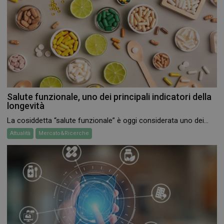
Salute funzionale, uno dei principali indicatori della
longevità
La cosiddetta “salute funzionale” è oggi considerata uno dei...
Attualità
Mercato&Ricerche
CookieScriptConsent
5 mesi 3
CookieScript
settimane
www.farmamese.it