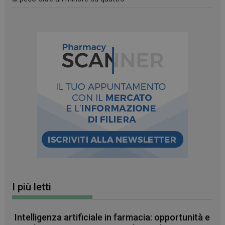
incorporati
nei siti; può
anche
determinare
se il visitator
del sito web
sta
utilizzando la
nuova o la
vecchia
versione
dell'interfacci
di Youtube.
I più letti
Intelligenza artificiale in farmacia: opportunità e