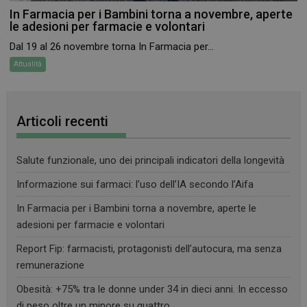
In Farmacia per i Bambini torna a novembre, aperte
le adesioni per farmacie e volontari
Dal 19 al 26 novembre torna In Farmacia per...
FORNITORE
/
NOME
SCADENZA
DESCRIZIONE
Attualità
DOMINIO
__Secure-
.youtube.com
5 mesi 4
FORNITORE
/
NOME
SCADENZA
DESCRIZIONE
ROLLOUT_TOKEN
settimane
DOMINIO
__Secure-YNID
.youtube.com
5 mesi 4
Articoli recenti
YSC
Sessione
Questo
Google LLC
settimane
cookie è
.youtube.com
impostato da
YouTube per
tenere traccia
Salute funzionale, uno dei principali indicatori della longevità
delle
visualizzazion
Informazione sui farmaci: l’uso dell’IA secondo l’Aifa
dei video
incorporati.
In Farmacia per i Bambini torna a novembre, aperte le
VISITOR_INFO1_LIVE
5 mesi 4
Questo
Google LLC
adesioni per farmacie e volontari
settimane
cookie è
.youtube.com
impostato da
Youtube per
Report Fip: farmacisti, protagonisti dell’autocura, ma senza
tenere traccia
remunerazione
delle
preferenze
dell'utente
Obesità: +75% tra le donne under 34 in dieci anni. In eccesso
per i video di
Youtube
di peso oltre un minore su quattro