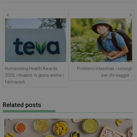
Navigazione
articoli
_ga_RV9MB13F2Q
.farmamese.it
1 anno 1
mese
Humanizing Health Awards
Problemi intestinali, i consigli
_ga
1 anno 1
Google LLC
2025, i finalisti. In giuria anche i
per chi viaggia
mese
.farmamese.it
farmacisti
Related posts