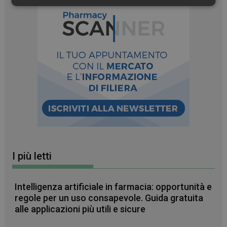
Necessari
Marketing
Non
classificati
Necessari
Marketing
Non classificati
I cookie necessari contribuiscono a rendere fruibile il
sito web abilitandone funzionalità di base quali la
navigazione sulle pagine e l'accesso alle aree
protette del sito. Il sito web non è in grado di
funzionare correttamente senza questi cookie.
FORNITORE
/
I più letti
NOME
SCADENZA
DOMINIO
PHPSESSID
Sessione
PHP.net
.www.farmamese.it
Intelligenza artificiale in farmacia: opportunità e
regole per un uso consapevole. Guida gratuita
alle applicazioni più utili e sicure