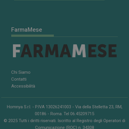
visualizzazion
dei video
incorporati.
VISITOR_INFO1_LIVE
5 mesi 4
Questo
Google LLC
settimane
cookie è
.youtube.com
impostato da
FarmaMese
Youtube per
tenere traccia
delle
preferenze
dell'utente
per i video di
Youtube
incorporati
nei siti; può
anche
determinare
Chi Siamo
se il visitator
del sito web
Contatti
sta
Accessibilità
utilizzando la
nuova o la
vecchia
versione
dell'interfacci
di Youtube.
Homnya S.r.l. - P.IVA 13026241003 - Via della Stelletta 23, RM,
00186 - Roma. Tel 06.45209715
© 2025 Tutti i diritti riservati. Iscritto al Registro degli Operatori di
Comunicazione (ROC) n. 34308