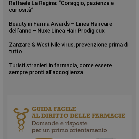
Raffaele La Regina: “Coraggio, pazienza e
curiosità”
Beauty in Farma Awards – Linea Haircare
dell’anno – Nuxe Linea Hair Prodigieux
Zanzare & West Nile virus, prevenzione prima di
tutto
Turisti stranieri in farmacia, come essere
sempre pronti all’accoglienza
_ga_RV9MB13F2Q
.farmamese.it
1 anno 1
mese
_ga
1 anno 1
Google LLC
mese
.farmamese.it