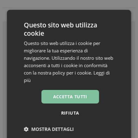
Questo sito web utilizza
cookie
Articoli recenti
Questo sito web utilizza i cookie per
migliorare la tua esperienza di
Salute funzionale, uno dei principali indicatori della longevità
navigazione. Utilizzando il nostro sito web
Informazione sui farmaci: l’uso dell’IA secondo l’Aifa
acconsenti a tutti i cookie in conformità
con la nostra policy per i cookie.
Leggi di
In Farmacia per i Bambini torna a novembre, aperte le
più
adesioni per farmacie e volontari
Report Fip: farmacisti, protagonisti dell’autocura, ma senza
ACCETTA TUTTI
remunerazione
Obesità: +75% tra le donne under 34 in dieci anni. In eccesso
RIFIUTA
di peso oltre un minore su quattro
MOSTRA DETTAGLI