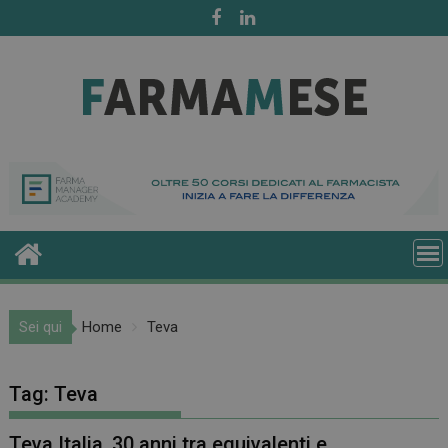
Skip
to
content
Sei qui
Home
Teva
Tag:
Teva
Teva Italia, 30 anni tra equivalenti e