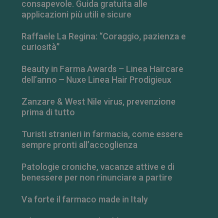
consapevole. Guida gratuita alle
applicazioni più utili e sicure
CookieScriptConsent
5 mesi 3
CookieScript
settimane
www.farmamese.it
Raffaele La Regina: “Coraggio, pazienza e
curiosità”
Beauty in Farma Awards – Linea Haircare
dell’anno – Nuxe Linea Hair Prodigieux
Zanzare & West Nile virus, prevenzione
prima di tutto
Turisti stranieri in farmacia, come essere
sempre pronti all’accoglienza
VISITOR_PRIVACY_METADATA
5 mesi 4
YouTube
settimane
.youtube.com
Patologie croniche, vacanze attive e di
benessere per non rinunciare a partire
Va forte il farmaco made in Italy