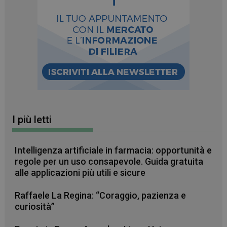
I più letti
_ga_RV9MB13F2Q
.farmamese.it
1 anno 1
Intelligenza artificiale in farmacia: opportunità e
mese
regole per un uso consapevole. Guida gratuita
alle applicazioni più utili e sicure
Raffaele La Regina: “Coraggio, pazienza e
_ga
1 anno 1
Google LLC
curiosità”
mese
.farmamese.it