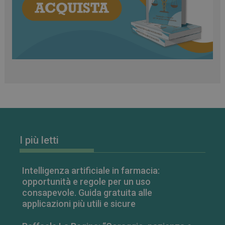
CookieScriptConsent
5 mesi 3
CookieScript
settimane
www.farmamese.it
VISITOR_PRIVACY_METADATA
5 mesi 4
YouTube
I più letti
settimane
.youtube.com
Intelligenza artificiale in farmacia:
opportunità e regole per un uso
consapevole. Guida gratuita alle
applicazioni più utili e sicure