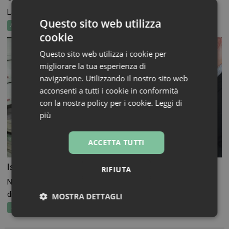
La riforma della legislazione farmaceutica europea si avvia a...
Questo sito web utilizza
Attualità
Leggi&Norme
cookie
Questo sito web utilizza i cookie per
migliorare la tua esperienza di
navigazione. Utilizzando il nostro sito web
acconsenti a tutti i cookie in conformità
con la nostra policy per i cookie.
Leggi di
più
ACCETTA TUTTI
Ispezioni in farmacia: la norma “asso pigliatutto”
RIFIUTA
Nel panorama del diritto farmaceutico italiano, esistono
disposizioni che,...
MOSTRA DETTAGLI
Leggi&Norme
Necessari
Marketing
Non
classificati