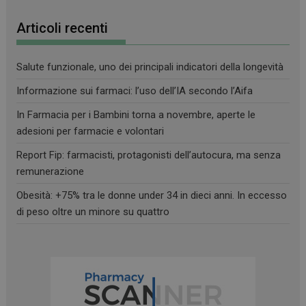
Articoli recenti
Salute funzionale, uno dei principali indicatori della longevità
Informazione sui farmaci: l’uso dell’IA secondo l’Aifa
Necessari
Marketing
Non classificati
In Farmacia per i Bambini torna a novembre, aperte le
I cookie necessari contribuiscono a rendere fruibile il
sito web abilitandone funzionalità di base quali la
adesioni per farmacie e volontari
navigazione sulle pagine e l'accesso alle aree
protette del sito. Il sito web non è in grado di
Report Fip: farmacisti, protagonisti dell’autocura, ma senza
funzionare correttamente senza questi cookie.
remunerazione
FORNITORE
/
NOME
SCADENZA
DOMINIO
Obesità: +75% tra le donne under 34 in dieci anni. In eccesso
di peso oltre un minore su quattro
PHPSESSID
Sessione
PHP.net
.www.farmamese.it