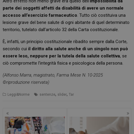
Altro effetto non meno grave era quello dell’
impossibilità da
parte dei soggetti affetti da disabilità di avere un normale
accesso all’esercizio farmaceutico
. Tutto ciò costituiva una
lesione grave del bene salute di ogni abitante di quel determinato
territorio, tutelato dall’articolo 32 della Carta costituzionale.
È, infatti, un principio costituzionale ribadito sempre dalla Corte,
secondo cui
il diritto alla salute anche di un singolo non può
essere leso, neppure per la tutela della salute collettiva
, se
ciò compromette l’integrità fisica e psicologica della persona.
(Alfonso Marra, magistrato, Farma Mese N. 10-2025
©riproduzione riservata)
,
,
Leggi&Norme
sentenze
slider
Tar
Navigazione
articoli