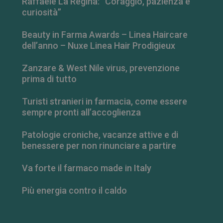
Raffaele La Regina: “Coraggio, pazienza e
curiosità”
Beauty in Farma Awards – Linea Haircare
dell’anno – Nuxe Linea Hair Prodigieux
Zanzare & West Nile virus, prevenzione
prima di tutto
Turisti stranieri in farmacia, come essere
sempre pronti all’accoglienza
FORNITORE
/
NOME
SCADENZA
DESCRIZIONE
DOMINIO
Patologie croniche, vacanze attive e di
__Secure-
.youtube.com
5 mesi 4
FORNITORE
/
benessere per non rinunciare a partire
NOME
SCADENZA
DESCRIZIONE
ROLLOUT_TOKEN
settimane
DOMINIO
__Secure-YNID
.youtube.com
5 mesi 4
YSC
Sessione
Questo
Google LLC
Va forte il farmaco made in Italy
settimane
cookie è
.youtube.com
impostato da
YouTube per
Più energia contro il caldo
tenere traccia
delle
visualizzazion
dei video
incorporati.