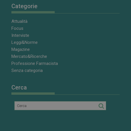
Categorie
VISITOR_INFO1_LIVE
5 mesi 4
Questo
Google LLC
settimane
cookie è
.youtube.com
impostato da
Youtube per
Attualità
tenere traccia
delle
Focus
preferenze
Interviste
dell'utente
per i video di
Leggi&Norme
Youtube
incorporati
Magazine
nei siti; può
Mercato&Ricerche
anche
determinare
Professione Farmacista
se il visitator
del sito web
Senza categoria
sta
utilizzando la
nuova o la
vecchia
Cerca
versione
dell'interfacci
di Youtube.