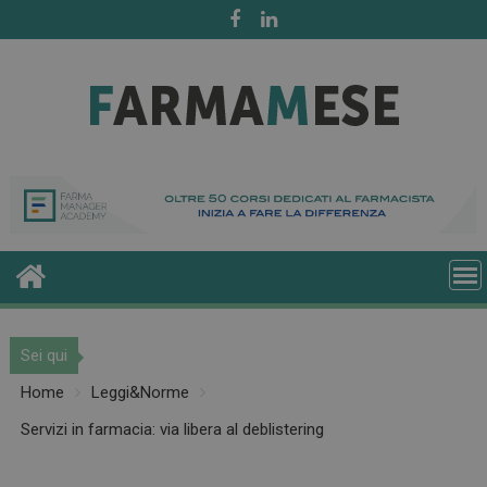
Skip
to
content
Sei qui
Home
Leggi&Norme
Servizi in farmacia: via libera al deblistering