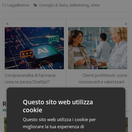
,
,
Leggi&Norme
Consiglio di Stato
deblistering
slider
Navigazione
articoli
Compravendita di farmacie,
Clienti profittevoli: come
cosa ne pensa ChatGpt?
riconoscerli e valorizzarli
Questo sito web utilizza
Related posts
cookie
Questo sito web utilizza i cookie per
migliorare la tua esperienza di