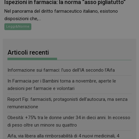
Ispezioni in farmacia: la norma “asso pigliatutto”
Nel panorama del diritto farmaceutico italiano, esistono
disposizioni che,...
Leggi&Norme
_ga_RV9MB13F2Q
.farmamese.it
1 anno 1
mese
Articoli recenti
Informazione sui farmaci: l’uso dell’IA secondo l’Aifa
_ga
1 anno 1
Google LLC
In Farmacia per i Bambini torna a novembre, aperte le
mese
.farmamese.it
adesioni per farmacie e volontari
Report Fip: farmacisti, protagonisti dell’autocura, ma senza
remunerazione
Obesità: +75% tra le donne under 34 in dieci anni. In eccesso
di peso oltre un minore su quattro
Aifa, via libera alla rimborsabilità di 4 nuovi medicinali, 4