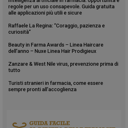
Intelligenza artificiale in farmacia: opportunità e
regole per un uso consapevole. Guida gratuita
alle applicazioni più utili e sicure
Raffaele La Regina: “Coraggio, pazienza e
curiosità”
VISITOR_PRIVACY_METADATA
5 mesi 4
YouTube
settimane
.youtube.com
Beauty in Farma Awards – Linea Haircare
dell’anno – Nuxe Linea Hair Prodigieux
Zanzare & West Nile virus, prevenzione prima di
tutto
Turisti stranieri in farmacia, come essere
sempre pronti all’accoglienza