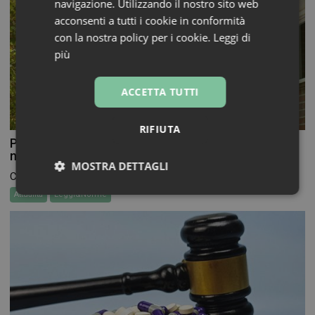
navigazione. Utilizzando il nostro sito web
acconsenti a tutti i cookie in conformità
con la nostra policy per i cookie.
Leggi di
più
ACCETTA TUTTI
RIFIUTA
Pianta organica: chiamiamola “proposta”,
nell’interesse di tutti
MOSTRA DETTAGLI
Che fine ha fatto la Pianta organica delle farmacie?...
Necessari
Marketing
Non
Attualità
Leggi&Norme
classificati
Necessari
Marketing
Non classificati