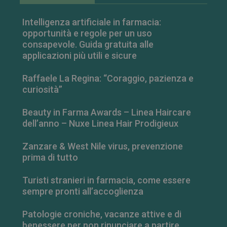
Youtube
incorporati
nei siti; può
Intelligenza artificiale in farmacia:
anche
determinare
opportunità e regole per un uso
se il visitator
consapevole. Guida gratuita alle
del sito web
sta
applicazioni più utili e sicure
utilizzando la
nuova o la
vecchia
Raffaele La Regina: “Coraggio, pazienza e
versione
dell'interfacci
curiosità”
di Youtube.
Beauty in Farma Awards – Linea Haircare
dell’anno – Nuxe Linea Hair Prodigieux
Zanzare & West Nile virus, prevenzione
prima di tutto
Turisti stranieri in farmacia, come essere
sempre pronti all’accoglienza
Patologie croniche, vacanze attive e di
benessere per non rinunciare a partire