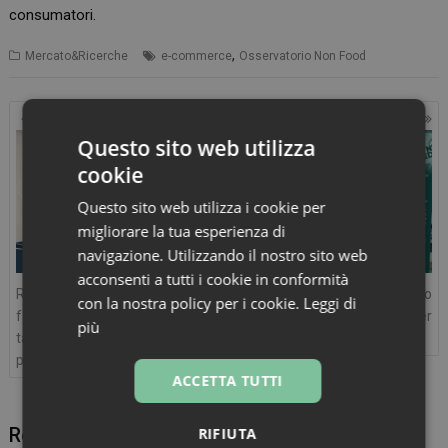
consumatori.
,
Mercato&Ricerche
e-commerce
Osservatorio Non Food
Navigazione
articoli
Questo sito web utilizza
cookie
Questo sito web utilizza i cookie per
migliorare la tua esperienza di
navigazione. Utilizzando il nostro sito web
acconsenti a tutti i cookie in conformità
Rapporto Crea: sempre più
Prosit Farma rilancia il progetto
con la nostra policy per i cookie.
Leggi di
famiglie costrette a pagare di
“Scuola e Farmacia insieme per
più
tasca propria. Cresce la spesa
crescere”
privata e arretra l’equità Ssn
ACCETTA TUTTI
Related posts
RIFIUTA