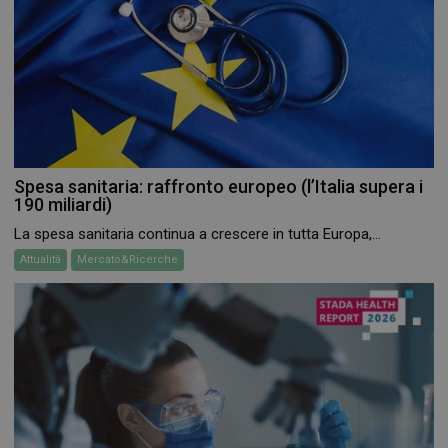
Spesa sanitaria: raffronto europeo (l’Italia supera i
190 miliardi)
La spesa sanitaria continua a crescere in tutta Europa,...
Attualità
Mercato&Ricerche
_ga_RV9MB13F2Q
.farmamese.it
1 anno 1
mese