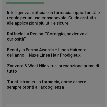
Intelligenza artificiale in farmacia: opportunità e
regole per un uso consapevole. Guida gratuita
alle applicazioni più utili e sicure
Raffaele La Regina: “Coraggio, pazienza e
curiosità”
Beauty in Farma Awards – Linea Haircare
dell’anno – Nuxe Linea Hair Prodigieux
Zanzare & West Nile virus, prevenzione prima di
tutto
Turisti stranieri in farmacia, come essere
FORNITORE
/
NOME
SCADENZA
DESCRIZIONE
DOMINIO
sempre pronti all’accoglienza
__Secure-
.youtube.com
5 mesi 4
FORNITORE
/
NOME
SCADENZA
DESCRIZIONE
ROLLOUT_TOKEN
settimane
DOMINIO
__Secure-YNID
.youtube.com
5 mesi 4
YSC
Sessione
Questo
Google LLC
settimane