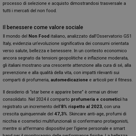
processo di selezione e acquisto dimostrandosi trasversale a
tutti i mercati del non food.
Il benessere come valore sociale
Il mondo del
Non Food
italiano, analizzato dall’Osservatorio GS1
Italy, evidenzia un’evoluzione significativa dei consumi orientata
verso salute, bellezza e benessere. In un contesto economico
ancora segnato da tensioni geopolitiche e inflazione moderata,
gli italiani mostrano una crescente attenzione alla cura di sé, alla
prevenzione e alla qualità della vita, con impatti rilevanti sui
comparti di profumeria,
automedicazione
e articoli per il fitness.
Il desiderio di “star bene e apparire bene” è ormai un driver
consolidato. Nel 2024 il comparto
profumeria e cosmetici
ha
registrato un incremento dell’
8% rispetto al 2023
, con una
crescita quinquennale del
47,3%
. Skincare anti-age, profumi di
nicchia e cosmetici multifunzionali si confermano protagonisti,
mentre si affermano dispositivi per l’igiene personale e smart
band per il monitoraggio delle performance fisiche. La bellezza