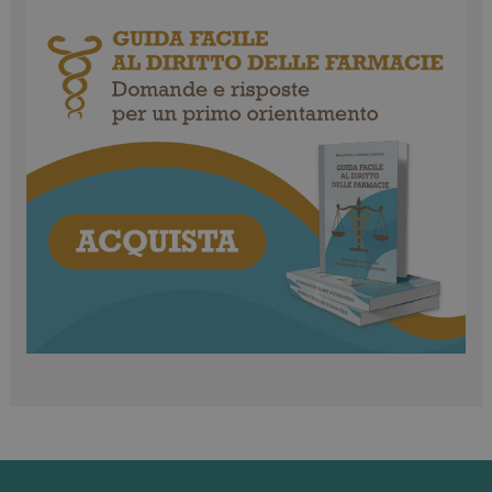
cookie è
.youtube.com
impostato da
YouTube per
tenere traccia
delle
visualizzazion
dei video
incorporati.
VISITOR_INFO1_LIVE
5 mesi 4
Questo
Google LLC
settimane
cookie è
.youtube.com
impostato da
Youtube per
tenere traccia
delle
preferenze
dell'utente
per i video di
Youtube
incorporati
nei siti; può
anche
determinare
se il visitator
del sito web
sta
utilizzando la
nuova o la
vecchia
versione
dell'interfacci
di Youtube.