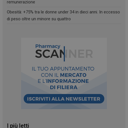
remunerazione
Obesità: +75% tra le donne under 34 in dieci anni. In eccesso
di peso oltre un minore su quattro
CookieScriptConsent
5 mesi 3
CookieScript
settimane
www.farmamese.it
VISITOR_PRIVACY_METADATA
5 mesi 4
YouTube
settimane
.youtube.com
I più letti