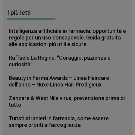
preferenze
dell'utente
I più letti
per i video di
Youtube
incorporati
nei siti; può
anche
Intelligenza artificiale in farmacia: opportunità e
determinare
regole per un uso consapevole. Guida gratuita
se il visitator
del sito web
alle applicazioni più utili e sicure
sta
utilizzando la
nuova o la
Raffaele La Regina: “Coraggio, pazienza e
vecchia
versione
curiosità”
dell'interfacci
di Youtube.
Beauty in Farma Awards – Linea Haircare
dell’anno – Nuxe Linea Hair Prodigieux
Zanzare & West Nile virus, prevenzione prima di
tutto
Turisti stranieri in farmacia, come essere
sempre pronti all’accoglienza