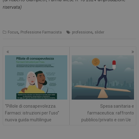
riservata)
Necessari
Marketing
Non classificati
I cookie necessari contribuiscono a rendere fruibile il
sito web abilitandone funzionalità di base quali la
,
,
Focus
Professione Farmacista
professione
slider
navigazione sulle pagine e l'accesso alle aree
protette del sito. Il sito web non è in grado di
funzionare correttamente senza questi cookie.
Navigazione
FORNITORE
/
NOME
SCADENZA
articoli
DOMINIO
PHPSESSID
Sessione
PHP.net
.www.farmamese.it
“Pillole di consapevolezza.
Spesa sanitaria e
Farmaci: istruzioni per l’uso”
farmaceutica: raffronto
nuova guida multilingue
pubblico/privato e con Ue