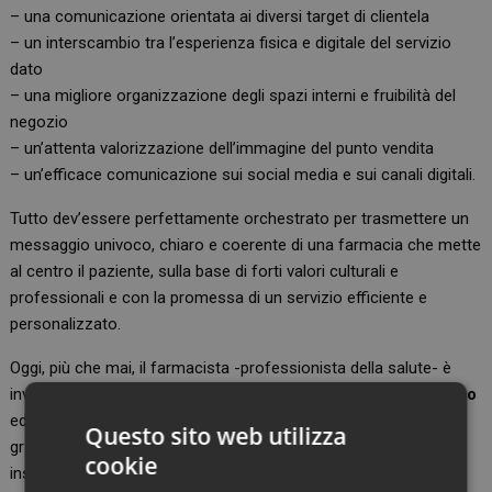
– una comunicazione orientata ai diversi target di clientela
– un interscambio tra l’esperienza fisica e digitale del servizio
dato
– una migliore organizzazione degli spazi interni e fruibilità del
negozio
– un’attenta valorizzazione dell’immagine del punto vendita
– un’efficace comunicazione sui social media e sui canali digitali.
Tutto dev’essere perfettamente orchestrato per trasmettere un
messaggio univoco, chiaro e coerente di una farmacia che mette
al centro il paziente, sulla base di forti valori culturali e
professionali e con la promessa di un servizio efficiente e
personalizzato.
Oggi, più che mai, il farmacista -professionista della salute- è
investito di
maggiori responsabilità sociali rispetto al passato
ed è chiamato a una relazione con la propria comunità a 360
Questo sito web utilizza
gradi, e con tecnologie sempre più interattive. Una farmacia,
cookie
insomma, più aperta alla popolazione, ma anche più impresa.