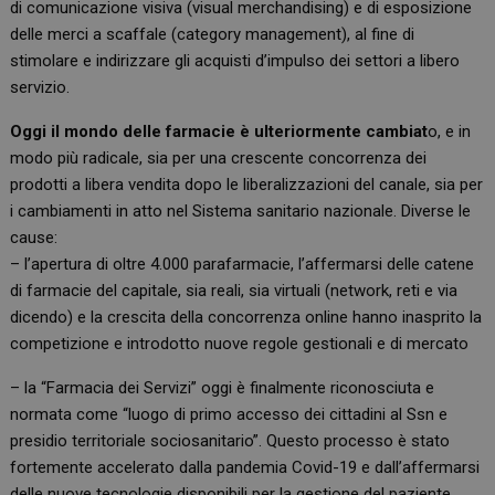
di comunicazione visiva (visual merchandising) e di esposizione
delle merci a scaffale (category management), al fine di
stimolare e indirizzare gli acquisti d’impulso dei settori a libero
servizio.
Oggi il mondo delle farmacie è ulteriormente cambiat
o, e in
modo più radicale, sia per una crescente concorrenza dei
prodotti a libera vendita dopo le liberalizzazioni del canale, sia per
i cambiamenti in atto nel Sistema sanitario nazionale. Diverse le
cause:
– l’apertura di oltre 4.000 parafarmacie, l’affermarsi delle catene
di farmacie del capitale, sia reali, sia virtuali (network, reti e via
dicendo) e la crescita della concorrenza online hanno inasprito la
competizione e introdotto nuove regole gestionali e di mercato
– la “Farmacia dei Servizi” oggi è finalmente riconosciuta e
normata come “luogo di primo accesso dei cittadini al Ssn e
presidio territoriale sociosanitario”. Questo processo è stato
fortemente accelerato dalla pandemia Covid-19 e dall’affermarsi
delle nuove tecnologie disponibili per la gestione del paziente