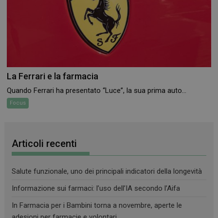
La Ferrari e la farmacia
VISITOR_PRIVACY_METADATA
5 mesi 4
YouTube
Quando Ferrari ha presentato “Luce”, la sua prima auto...
settimane
.youtube.com
Focus
Articoli recenti
Salute funzionale, uno dei principali indicatori della longevità
Informazione sui farmaci: l’uso dell’IA secondo l’Aifa
In Farmacia per i Bambini torna a novembre, aperte le
adesioni per farmacie e volontari