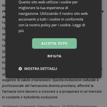
Questo sito web utilizza i cookie per
Ne consegue che anche
la figura del farmacista necessita di
migliorare la tua esperienza di
rinnovate competenze per restare al passo con l’evoluzione
navigazione. Utilizzando il nostro sito web
del ruolo e del mercat
o. Una “moderna competenza” è
acconsenti a tutti i cookie in conformità
l’elemento che fa la differenza, costruisce un’identità chiara e
con la nostra policy per i cookie.
Leggi di
favorisce un’offerta di servizio che non soltanto soddisfi, ma
più
anticipi e superi le aspettative del paziente. Questo modello di
farmacia del futuro pone la professione a un livello superiore
ACCETTA TUTTI
rispetto al passato, e garantisce un vantaggio competitivo
(professionalità, fiducia, considerazione, fedeltà) difficilmente
RIFIUTA
imitabile e che, oggi più che mai, è ricercato dal cittadino.
Prodotti, servizi e professione, quindi, si devono sapientemente
MOSTRA DETTAGLI
fondere, per favorire esperienze d’acquisto uniche e distintive in
un luogo dove ogni dettaglio è pensato per rispondere alle
Necessari
Marketing
Non
esigenze di salute e benessere. Questa evoluzione culturale e
classificati
professionale del farmacista diventa prioritaria, affinché la
farmacia torni davvero a crescere e a prosperare in un mercato
in costante e turbolenta evoluzione.
(di Roberto Giampietri, Farma Mese n. 10-2024 ©riproduzione