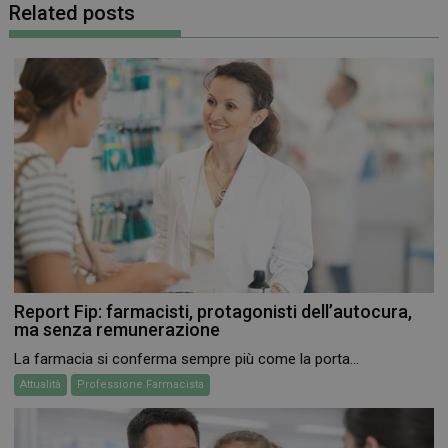
Related posts
_ga_RV9MB13F2Q
.farmamese.it
1 anno 1
mese
_ga
1 anno 1
Google LLC
Report Fip: farmacisti, protagonisti dell’autocura,
mese
.farmamese.it
ma senza remunerazione
La farmacia si conferma sempre più come la porta...
Attualità
Professione Farmacista