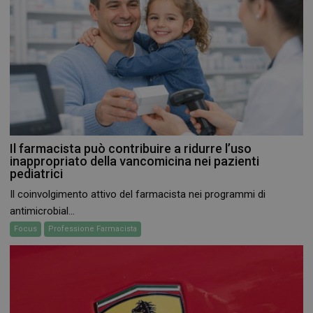
Il farmacista può contribuire a ridurre l’uso
inappropriato della vancomicina nei pazienti
pediatrici
Il coinvolgimento attivo del farmacista nei programmi di
antimicrobial...
Focus
Professione Farmacista
CookieScriptConsent
5 mesi 3
CookieScript
settimane
www.farmamese.it