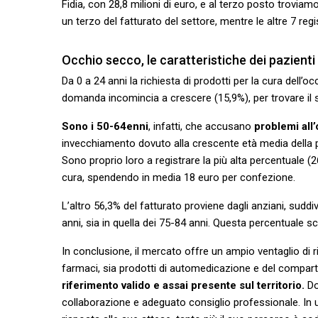
Fidia, con 28,8 milioni di euro, e al terzo posto troviam
un terzo del fatturato del settore, mentre le altre 7 regis
Occhio secco, le caratteristiche dei pazienti
Da 0 a 24 anni la richiesta di prodotti per la cura dell’
domanda incomincia a crescere (15,9%), per trovare il
Sono i 50-64enni
, infatti, che accusano
problemi all
invecchiamento dovuto alla crescente età media della 
Sono proprio loro a registrare la più alta percentuale (
cura, spendendo in media 18 euro per confezione.
L’altro 56,3% del fatturato proviene dagli anziani, sudd
anni, sia in quella dei 75-84 anni. Questa percentuale s
In conclusione, il mercato offre un ampio ventaglio di ri
farmaci, sia prodotti di automedicazione e del compa
riferimento valido e assai presente sul territorio.
Do
collaborazione e adeguato consiglio professionale. In u