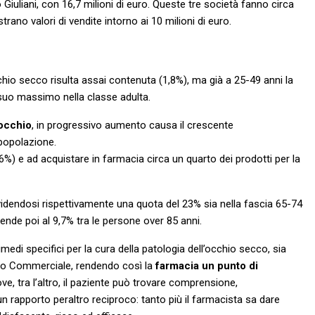
o Giuliani, con 16,7 milioni di euro. Queste tre società fanno circa
trano valori di vendite intorno ai 10 milioni di euro.
occhio secco risulta assai contenuta (1,8%), ma già a 25-49 anni la
 suo massimo nella classe adulta.
’occhio
, in progressivo aumento causa il crescente
popolazione.
26%) e ad acquistare in farmacia circa un quarto dei prodotti per la
ividendosi rispettivamente una quota del 23% sia nella fascia 65-74
cende poi al 9,7% tra le persone over 85 anni.
medi specifici per la cura della patologia dell’occhio secco, sia
rto Commerciale, rendendo così la
farmacia un punto di
ve, tra l’altro, il paziente può trovare comprensione,
n rapporto peraltro reciproco: tanto più il farmacista sa dare