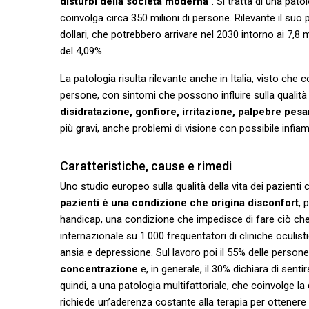
disturbi della società moderna
”. Si tratta di una pa
coinvolga circa 350 milioni di persone. Rilevante il suo p
dollari, che potrebbero arrivare nel 2030 intorno ai 7,8 
del 4,09%.
La patologia risulta rilevante anche in Italia, visto che 
persone, con sintomi che possono influire sulla qualità d
disidratazione, gonfiore, irritazione, palpebre pesa
più gravi, anche problemi di visione con possibile infi
Caratteristiche, cause e rimedi
Uno studio europeo sulla qualità della vita dei pazient
pazienti è una condizione che origina disconfort
, 
handicap, una condizione che impedisce di fare ciò che 
internazionale su 1.000 frequentatori di cliniche oculist
ansia e depressione. Sul lavoro poi il 55% delle person
concentrazione
e, in generale, il 30% dichiara di senti
quindi, a una patologia multifattoriale, che coinvolge la
richiede un’aderenza costante alla terapia per ottenere 