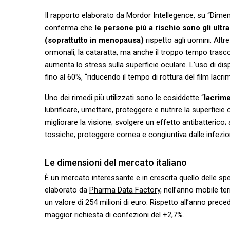
Il rapporto elaborato da Mordor Intellegence, su “Dimen
conferma che
le persone più a rischio sono gli ul
(soprattutto in menopausa)
rispetto agli uomini. Altr
ormonali, la cataratta, ma anche il troppo tempo trasc
aumenta lo stress sulla superficie oculare. L’uso di dis
fino al 60%, “riducendo il tempo di rottura del film lacr
Uno dei rimedi più utilizzati sono le cosiddette “
lacrime 
lubrificare, umettare, proteggere e nutrire la superficie 
migliorare la visione; svolgere un effetto antibatterico;
tossiche; proteggere cornea e congiuntiva dalle infezio
Le dimensioni del mercato italiano
È un mercato interessante e in crescita quello delle speci
elaborato da
Pharma Data Factory,
nell’anno mobile ter
un valore di 254 milioni di euro. Rispetto all’anno prec
maggior richiesta di confezioni del +2,7%.