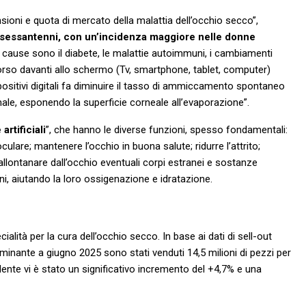
sioni e quota di mercato della malattia dell’occhio secco”,
trasessantenni, con un’incidenza maggiore nelle donne
e cause sono il diabete, le malattie autoimmuni, i cambiamenti
orso davanti allo schermo (Tv, smartphone, tablet, computer)
positivi digitali fa diminuire il tasso di ammiccamento spontaneo
imale, esponendo la superficie corneale all’evaporazione”.
artificiali
”, che hanno le diverse funzioni, spesso fondamentali:
oculare; mantenere l’occhio in buona salute; ridurre l’attrito;
 allontanare dall’occhio eventuali corpi estranei e sostanze
ni, aiutando la loro ossigenazione e idratazione.
alità per la cura dell’occhio secco. In base ai dati di sell-out
minante a giugno 2025 sono stati venduti 14,5 milioni di pezzi per
edente vi è stato un significativo incremento del +4,7% e una