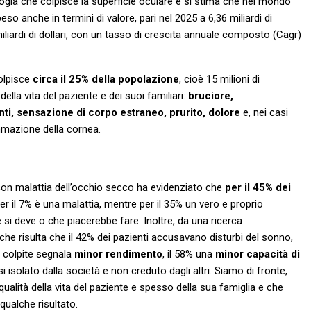
tologia che colpisce la superficie oculare e si stima che nel mondo
eso anche in termini di valore, pari nel 2025 a 6,36 miliardi di
miliardi di dollari, con un tasso di crescita annuale composto (Cagr)
colpisce
circa il 25% della popolazione
, cioè 15 milioni di
ella vita del paziente e dei suoi familiari:
bruciore,
nti, sensazione di corpo estraneo, prurito, dolore
e, nei casi
ammazione della cornea.
i con malattia dell’occhio secco ha evidenziato che
per il 45% dei
per il 7% è una malattia, mentre per il 35% un vero e proprio
si deve o che piacerebbe fare. Inoltre, da una ricerca
iche risulta che il 42% dei pazienti accusavano disturbi del sonno,
e colpite segnala
minor rendimento
, il 58% una
minor capacità di
rsi isolato dalla società e non creduto dagli altri. Siamo di fronte,
 qualità della vita del paziente e spesso della sua famiglia e che
qualche risultato.