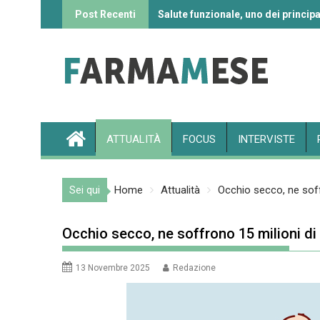
Skip
Post Recenti
Salute funzionale, uno dei principa
Informazione sui farmaci: l’uso de
to
content
ATTUALITÀ
FOCUS
INTERVISTE
Sei qui
Home
Attualità
Occhio secco, ne soffr
Occhio secco, ne soffrono 15 milioni di 
13 Novembre 2025
Redazione