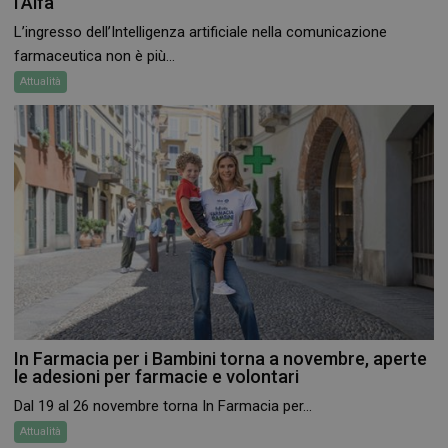
l’Aifa
protette del sito. Il sito web non è in grado di
funzionare correttamente senza questi cookie.
L’ingresso dell’Intelligenza artificiale nella comunicazione
farmaceutica non è più...
FORNITORE
/
NOME
SCADENZA
DOMINIO
Attualità
PHPSESSID
Sessione
PHP.net
.www.farmamese.it
In Farmacia per i Bambini torna a novembre, aperte
le adesioni per farmacie e volontari
Dal 19 al 26 novembre torna In Farmacia per...
Attualità