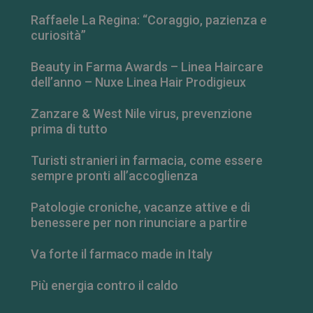
se il visitator
del sito web
Raffaele La Regina: “Coraggio, pazienza e
sta
curiosità”
utilizzando la
nuova o la
vecchia
Beauty in Farma Awards – Linea Haircare
versione
dell'interfacci
dell’anno – Nuxe Linea Hair Prodigieux
di Youtube.
Zanzare & West Nile virus, prevenzione
prima di tutto
Turisti stranieri in farmacia, come essere
sempre pronti all’accoglienza
Patologie croniche, vacanze attive e di
benessere per non rinunciare a partire
Va forte il farmaco made in Italy
Più energia contro il caldo