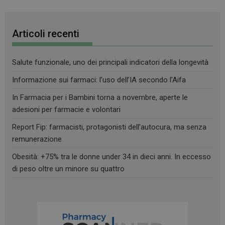
Articoli recenti
_ga_RV9MB13F2Q
.farmamese.it
1 anno 1
mese
Salute funzionale, uno dei principali indicatori della longevità
Informazione sui farmaci: l’uso dell’IA secondo l’Aifa
_ga
1 anno 1
Google LLC
In Farmacia per i Bambini torna a novembre, aperte le
mese
.farmamese.it
adesioni per farmacie e volontari
Report Fip: farmacisti, protagonisti dell’autocura, ma senza
remunerazione
Obesità: +75% tra le donne under 34 in dieci anni. In eccesso
di peso oltre un minore su quattro