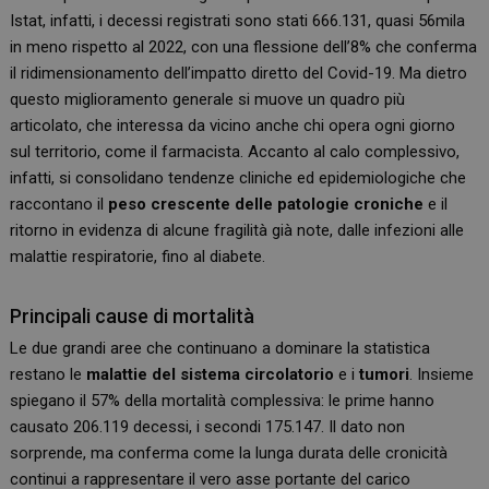
Istat, infatti, i decessi registrati sono stati 666.131, quasi 56mila
in meno rispetto al 2022, con una flessione dell’8% che conferma
il ridimensionamento dell’impatto diretto del Covid-19. Ma dietro
questo miglioramento generale si muove un quadro più
articolato, che interessa da vicino anche chi opera ogni giorno
sul territorio, come il farmacista. Accanto al calo complessivo,
infatti, si consolidano tendenze cliniche ed epidemiologiche che
raccontano il
peso crescente delle patologie croniche
e il
ritorno in evidenza di alcune fragilità già note, dalle infezioni alle
malattie respiratorie, fino al diabete.
Principali cause di mortalità
Le due grandi aree che continuano a dominare la statistica
restano le
malattie del sistema circolatorio
e i
tumori
. Insieme
spiegano il 57% della mortalità complessiva: le prime hanno
causato 206.119 decessi, i secondi 175.147. Il dato non
sorprende, ma conferma come la lunga durata delle cronicità
continui a rappresentare il vero asse portante del carico