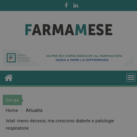
Skip
to
content
Sei qui
Home
Attualità
Istat: meno decessi, ma crescono diabete e patologie
respiratorie