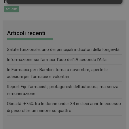
Dal 19 al 26 novembre torna In Farmacia per...
Necessari
Marketing
Non
classificati
Attualità
Articoli recenti
Salute funzionale, uno dei principali indicatori della longevità
Necessari
Marketing
Non classificati
Informazione sui farmaci: l’uso dell’IA secondo l’Aifa
I cookie necessari contribuiscono a rendere fruibile il
sito web abilitandone funzionalità di base quali la
In Farmacia per i Bambini torna a novembre, aperte le
navigazione sulle pagine e l'accesso alle aree
protette del sito. Il sito web non è in grado di
adesioni per farmacie e volontari
funzionare correttamente senza questi cookie.
Report Fip: farmacisti, protagonisti dell’autocura, ma senza
FORNITORE
/
NOME
SCADENZA
DOMINIO
remunerazione
PHPSESSID
Sessione
PHP.net
Obesità: +75% tra le donne under 34 in dieci anni. In eccesso
.www.farmamese.it
di peso oltre un minore su quattro