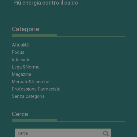
visualizzazion
Più energia contro il caldo
dei video
incorporati.
VISITOR_INFO1_LIVE
5 mesi 4
Questo
Google LLC
settimane
cookie è
.youtube.com
impostato da
Categorie
Youtube per
tenere traccia
delle
Attualità
preferenze
dell'utente
Focus
per i video di
Youtube
Interviste
incorporati
nei siti; può
Leggi&Norme
anche
Magazine
determinare
se il visitator
Mercato&Ricerche
del sito web
sta
Professione Farmacista
utilizzando la
Senza categoria
nuova o la
vecchia
versione
dell'interfacci
Cerca
di Youtube.