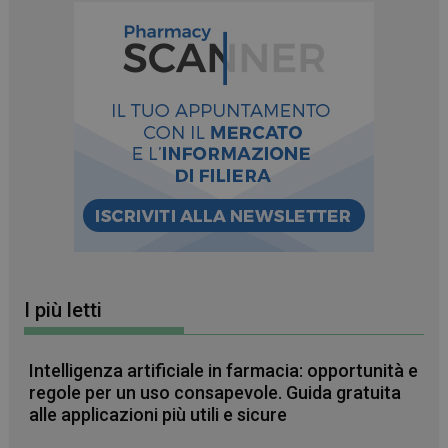
I più letti
_ga_RV9MB13F2Q
.farmamese.it
1 anno 1
mese
Intelligenza artificiale in farmacia: opportunità e
regole per un uso consapevole. Guida gratuita
alle applicazioni più utili e sicure
_ga
1 anno 1
Google LLC