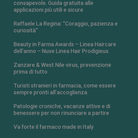
consapevole. Guida gratuita alle
applicazioni più utili e sicure
Raffaele La Regina: “Coraggio, pazienza e
curiosità”
Beauty in Farma Awards – Linea Haircare
dell’anno – Nuxe Linea Hair Prodigieux
Zanzare & West Nile virus, prevenzione
prima di tutto
Turisti stranieri in farmacia, come essere
FORNITORE
/
NOME
SCADENZA
DESCRIZIONE
DOMINIO
sempre pronti all’accoglienza
__Secure-
.youtube.com
5 mesi 4
FORNITORE
/
NOME
SCADENZA
DESCRIZIONE
ROLLOUT_TOKEN
settimane
DOMINIO
Patologie croniche, vacanze attive e di
benessere per non rinunciare a partire
__Secure-YNID
.youtube.com
5 mesi 4
YSC
Sessione
Questo
Google LLC
settimane
cookie è
.youtube.com
impostato da
Va forte il farmaco made in Italy
YouTube per
tenere traccia
delle