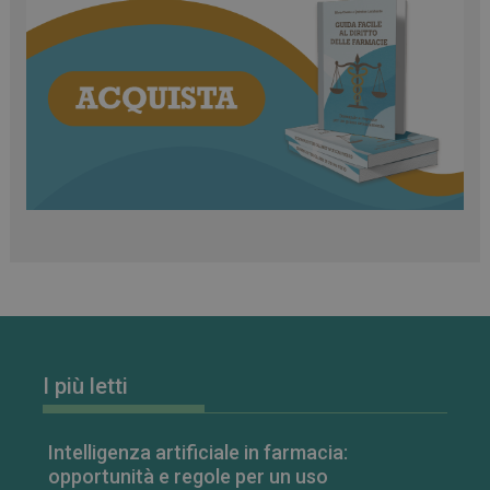
CookieScriptConsent
5 mesi 3
CookieScript
settimane
www.farmamese.it
VISITOR_PRIVACY_METADATA
5 mesi 4
YouTube
settimane
.youtube.com
I più letti
Intelligenza artificiale in farmacia:
opportunità e regole per un uso