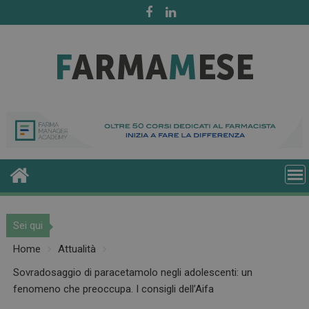
Skip
to
content
Sei qui
Home
Attualità
Sovradosaggio di paracetamolo negli adolescenti: un
fenomeno che preoccupa. I consigli dell’Aifa