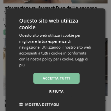
Informazione sui farmaci: l’uso dell’IA secondo
l’Aifa
Questo sito web utilizza
L’ingresso dell’Intelligenza artificiale nella comunicazione
farmaceutica non è più...
cookie
Attualità
Questo sito web utilizza i cookie per
migliorare la tua esperienza di
navigazione. Utilizzando il nostro sito web
acconsenti a tutti i cookie in conformità
con la nostra policy per i cookie.
Leggi di
più
ACCETTA TUTTI
RIFIUTA
In Farmacia per i Bambini torna a novembre, aperte
MOSTRA DETTAGLI
le adesioni per farmacie e volontari