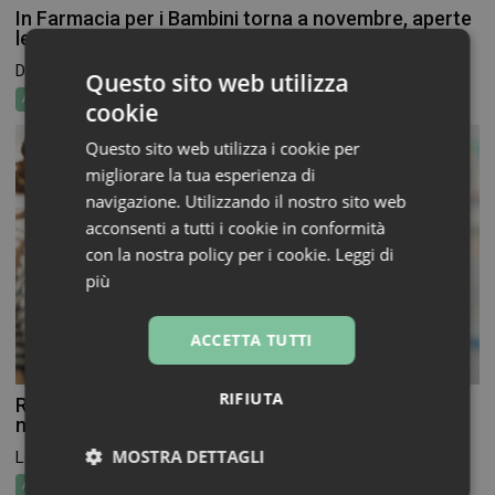
In Farmacia per i Bambini torna a novembre, aperte
le adesioni per farmacie e volontari
Dal 19 al 26 novembre torna In Farmacia per...
Questo sito web utilizza
Attualità
cookie
Questo sito web utilizza i cookie per
migliorare la tua esperienza di
navigazione. Utilizzando il nostro sito web
acconsenti a tutti i cookie in conformità
con la nostra policy per i cookie.
Leggi di
più
ACCETTA TUTTI
RIFIUTA
Report Fip: farmacisti, protagonisti dell’autocura,
ma senza remunerazione
MOSTRA DETTAGLI
La farmacia si conferma sempre più come la porta...
Attualità
Professione Farmacista