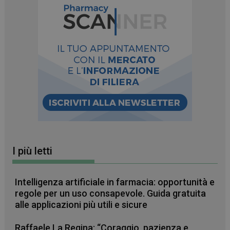
I più letti
_ga_RV9MB13F2Q
.farmamese.it
1 anno 1
mese
Intelligenza artificiale in farmacia: opportunità e
regole per un uso consapevole. Guida gratuita
alle applicazioni più utili e sicure
_ga
1 anno 1
Google LLC
mese
Raffaele La Regina: “Coraggio, pazienza e
.farmamese.it