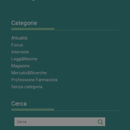
dei video
incorporati.
VISITOR_INFO1_LIVE
5 mesi 4
Questo
Google LLC
settimane
cookie è
.youtube.com
Categorie
impostato da
Youtube per
tenere traccia
delle
Attualità
preferenze
dell'utente
Focus
per i video di
Interviste
Youtube
incorporati
Leggi&Norme
nei siti; può
anche
Magazine
determinare
Mercato&Ricerche
se il visitator
del sito web
Professione Farmacista
sta
utilizzando la
Senza categoria
nuova o la
vecchia
versione
dell'interfacci
Cerca
di Youtube.