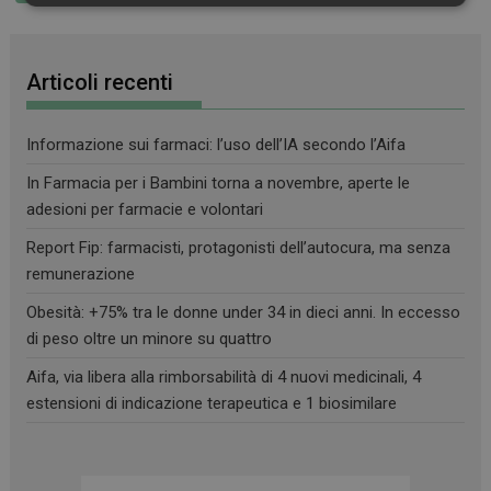
Necessari
Marketing
Non
classificati
Articoli recenti
Informazione sui farmaci: l’uso dell’IA secondo l’Aifa
Necessari
Marketing
Non classificati
In Farmacia per i Bambini torna a novembre, aperte le
adesioni per farmacie e volontari
I cookie necessari contribuiscono a rendere fruibile il
sito web abilitandone funzionalità di base quali la
Report Fip: farmacisti, protagonisti dell’autocura, ma senza
navigazione sulle pagine e l'accesso alle aree
remunerazione
protette del sito. Il sito web non è in grado di
funzionare correttamente senza questi cookie.
Obesità: +75% tra le donne under 34 in dieci anni. In eccesso
FORNITORE
/
NOME
SCADENZA
di peso oltre un minore su quattro
DOMINIO
PHPSESSID
Sessione
PHP.net
Aifa, via libera alla rimborsabilità di 4 nuovi medicinali, 4
.www.farmamese.it
estensioni di indicazione terapeutica e 1 biosimilare