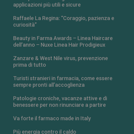
applicazioni più utili e sicure
Raffaele La Regina: “Coraggio, pazienza e
curiosità”
Beauty in Farma Awards – Linea Haircare
dell’anno – Nuxe Linea Hair Prodigieux
Zanzare & West Nile virus, prevenzione
prima di tutto
Turisti stranieri in farmacia, come essere
FORNITORE
/
NOME
SCADENZA
DESCRIZIONE
sempre pronti all’accoglienza
DOMINIO
__Secure-
.youtube.com
5 mesi 4
FORNITORE
/
NOME
SCADENZA
DESCRIZIONE
Patologie croniche, vacanze attive e di
ROLLOUT_TOKEN
settimane
DOMINIO
benessere per non rinunciare a partire
__Secure-YNID
.youtube.com
5 mesi 4
YSC
Sessione
Questo
Google LLC
settimane
cookie è
.youtube.com
impostato da
Va forte il farmaco made in Italy
YouTube per
tenere traccia
delle
Più energia contro il caldo
visualizzazion