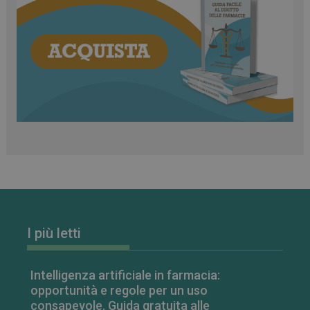
CookieScriptConsent
5 mesi 3
CookieScript
settimane
www.farmamese.it
VISITOR_PRIVACY_METADATA
5 mesi 4
YouTube
settimane
.youtube.com
I più letti
Intelligenza artificiale in farmacia:
opportunità e regole per un uso
consapevole. Guida gratuita alle