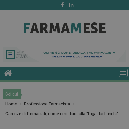
Skip
to
content
Sei qui
Home
Professione Farmacista
Carenze di farmacisti, come rimediare alla “fuga dai banchi”