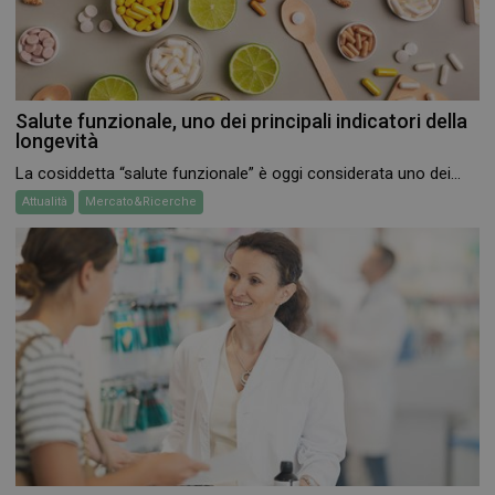
Salute funzionale, uno dei principali indicatori della
longevità
La cosiddetta “salute funzionale” è oggi considerata uno dei...
Attualità
Mercato&Ricerche
_ga_RV9MB13F2Q
.farmamese.it
1 anno 1
mese
_ga
1 anno 1
Google LLC
mese
.farmamese.it