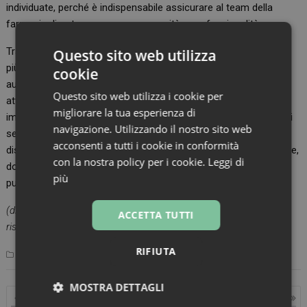
individuate, perché è indispensabile assicurare al team della
farmacia di poter operare con serenità e professionalità.
Tra l’altro, lo sviluppo della farmacia dei servizi renderà sempre
Questo sito web utilizza
più ampie le attività da svolgere e, conseguentemente,
cookie
aumenterà il bisogno di forza lavoro professionale. Rendere
Questo sito web utilizza i cookie per
attrattivo il lavoro al banco diventa, allora, una necessità
migliorare la tua esperienza di
improrogabile per poter garantire ovunque continuità, qualità dei
navigazione. Utilizzando il nostro sito web
servizi e presidio della salute, soprattutto nelle zone più
acconsenti a tutti i cookie in conformità
disagiate, come nei piccoli Comuni e nelle aree interne del Paese,
con la nostra policy per i cookie.
Leggi di
dove all’aumento delle farmacie non sempre corrisponde -
più
purtroppo- la disponibilità del personale necessario.
(di Lorenzo Verlato, Farma Mese n. 7– 2025 ©riproduzione
ACCETTA TUTTI
riservata)
RIFIUTA
,
,
Mercato&Ricerche
Professione Farmacista
laurea
slider
MOSTRA DETTAGLI
Navigazione