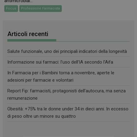
antimicrobial...
Focus
Professione Farmacista
CookieScriptConsent
5 mesi 3
CookieScript
settimane
www.farmamese.it
Articoli recenti
Salute funzionale, uno dei principali indicatori della longevità
Informazione sui farmaci: l’uso dell’IA secondo l’Aifa
In Farmacia per i Bambini torna a novembre, aperte le
adesioni per farmacie e volontari
Report Fip: farmacisti, protagonisti dell’autocura, ma senza
VISITOR_PRIVACY_METADATA
5 mesi 4
YouTube
remunerazione
settimane
.youtube.com
Obesità: +75% tra le donne under 34 in dieci anni. In eccesso
di peso oltre un minore su quattro