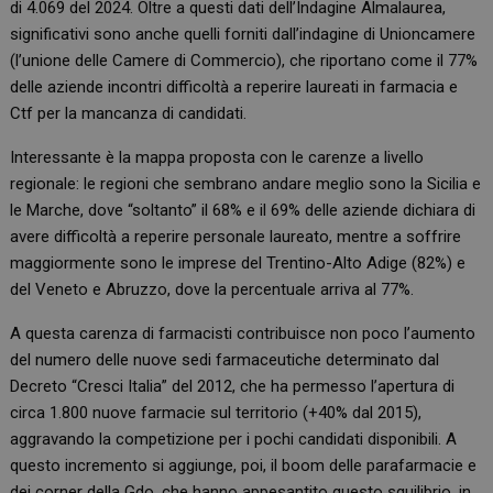
di 4.069 del 2024. Oltre a questi dati dell’Indagine Almalaurea,
significativi sono anche quelli forniti dall’indagine di Unioncamere
(l’unione delle Camere di Commercio), che riportano come il 77%
delle aziende incontri difficoltà a reperire laureati in farmacia e
Ctf per la mancanza di candidati.
Interessante è la mappa proposta con le carenze a livello
regionale: le regioni che sembrano andare meglio sono la Sicilia e
le Marche, dove “soltanto” il 68% e il 69% delle aziende dichiara di
avere difficoltà a reperire personale laureato, mentre a soffrire
maggiormente sono le imprese del Trentino-Alto Adige (82%) e
del Veneto e Abruzzo, dove la percentuale arriva al 77%.
A questa carenza di farmacisti contribuisce non poco l’aumento
del numero delle nuove sedi farmaceutiche determinato dal
Decreto “Cresci Italia” del 2012, che ha permesso l’apertura di
circa 1.800 nuove farmacie sul territorio (+40% dal 2015),
aggravando la competizione per i pochi candidati disponibili. A
questo incremento si aggiunge, poi, il boom delle parafarmacie e
dei corner della Gdo, che hanno appesantito questo squilibrio, in