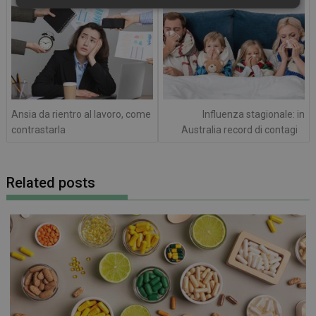
articoli
Necessari
Marketing
Non
classificati
Ansia da rientro al lavoro, come
Influenza stagionale: in
Necessari
Marketing
Non classificati
contrastarla
Australia record di contagi
I cookie necessari contribuiscono a rendere fruibile il
sito web abilitandone funzionalità di base quali la
navigazione sulle pagine e l'accesso alle aree
Related posts
protette del sito. Il sito web non è in grado di
funzionare correttamente senza questi cookie.
FORNITORE
/
NOME
SCADENZA
DOMINIO
PHPSESSID
Sessione
PHP.net
.www.farmamese.it