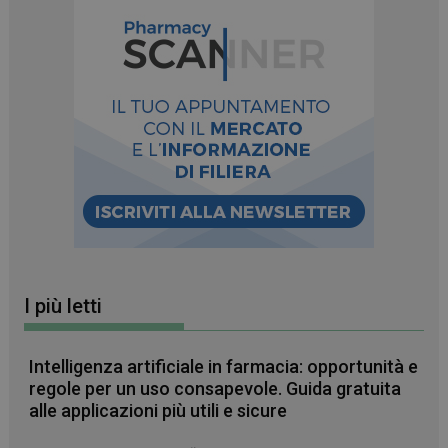
FORNITORE
/
NOME
SCADENZA
DESCRIZIONE
DOMINIO
I più letti
__Secure-
.youtube.com
5 mesi 4
FORNITORE
/
NOME
SCADENZA
DESCRIZIONE
ROLLOUT_TOKEN
settimane
DOMINIO
__Secure-YNID
.youtube.com
5 mesi 4
Intelligenza artificiale in farmacia: opportunità e
YSC
Sessione
Questo
Google LLC
settimane
cookie è
.youtube.com
regole per un uso consapevole. Guida gratuita
impostato da
alle applicazioni più utili e sicure
YouTube per
tenere traccia
delle