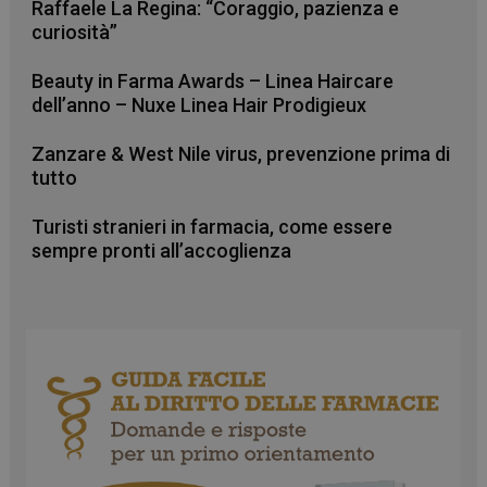
visualizzazion
Raffaele La Regina: “Coraggio, pazienza e
dei video
curiosità”
incorporati.
VISITOR_INFO1_LIVE
5 mesi 4
Questo
Google LLC
Beauty in Farma Awards – Linea Haircare
settimane
cookie è
.youtube.com
impostato da
dell’anno – Nuxe Linea Hair Prodigieux
Youtube per
tenere traccia
delle
Zanzare & West Nile virus, prevenzione prima di
preferenze
dell'utente
tutto
per i video di
Youtube
incorporati
Turisti stranieri in farmacia, come essere
nei siti; può
sempre pronti all’accoglienza
anche
determinare
se il visitator
del sito web
sta
utilizzando la
nuova o la
vecchia
versione
dell'interfacci
di Youtube.