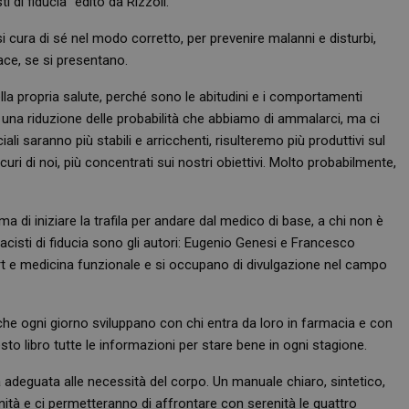
 di fiducia” edito da Rizzoli.
rsi cura di sé nel modo corretto, per prevenire malanni e disturbi,
ace, se si presentano.
lla propria salute, perché sono le abitudini e i comportamenti
a una riduzione delle probabilità che abbiamo di ammalarci, ma ci
iali saranno più stabili e arricchenti, risulteremo più produttivi sul
curi di noi, più concentrati sui nostri obiettivi. Molto probabilmente,
 di iniziare la trafila per andare dal medico di base, a chi non è
rmacisti di fiducia sono gli autori: Eugenio Genesi e Francesco
ort e medicina funzionale e si occupano di divulgazione nel campo
che ogni giorno sviluppano con chi entra da loro in farmacia e con
to libro tutte le informazioni per stare bene in ogni stagione.
a adeguata alle necessità del corpo. Un manuale chiaro, sintetico,
nità e ci permetteranno di affrontare con serenità le quattro