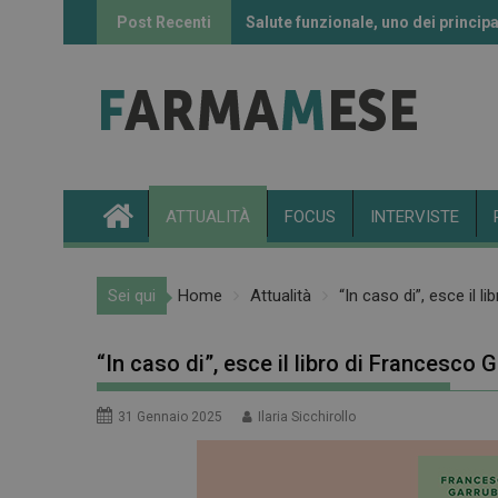
Skip
Post Recenti
Salute funzionale, uno dei principa
Informazione sui farmaci: l’uso de
to
content
ATTUALITÀ
FOCUS
INTERVISTE
Sei qui
Home
Attualità
“In caso di”, esce il 
“In caso di”, esce il libro di Francesco
31 Gennaio 2025
Ilaria Sicchirollo