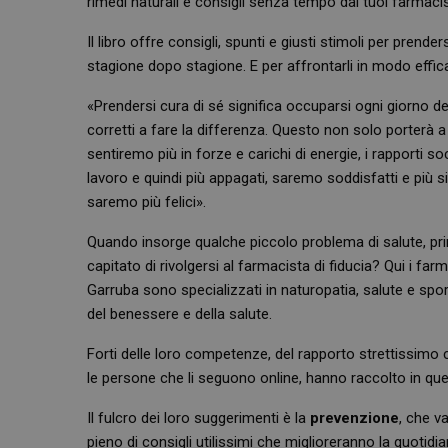
rimedi naturali e consigli senza tempo dai tuoi farmacisti
Il libro offre consigli, spunti e giusti stimoli per prende
stagione dopo stagione. E per affrontarli in modo effic
«Prendersi cura di sé significa occuparsi ogni giorno de
corretti a fare la differenza. Questo non solo porterà 
sentiremo più in forze e carichi di energie, i rapporti soc
lavoro e quindi più appagati, saremo soddisfatti e più si
saremo più felici».
Quando insorge qualche piccolo problema di salute, prima
capitato di rivolgersi al farmacista di fiducia? Qui i fa
Garruba sono specializzati in naturopatia, salute e sp
del benessere e della salute.
Forti delle loro competenze, del rapporto strettissimo 
le persone che li seguono online, hanno raccolto in ques
Il fulcro dei loro suggerimenti è la
prevenzione
, che v
pieno di consigli utilissimi che miglioreranno la quotidia