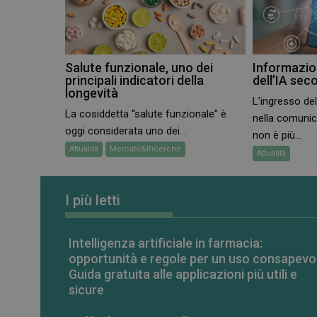
CookieScriptConse
Salute funzionale, uno dei
Informazion
principali indicatori della
dell’IA sec
longevità
VISITOR_PRIVACY_
L’ingresso dell
La cosiddetta “salute funzionale” è
nella comuni
oggi considerata uno dei...
non è più...
Attualità
Mercato&Ricerche
Attualità
NOME
I più letti
NOME
__Secure-ROLLOU
__Secure-YNID
YSC
Intelligenza artificiale in farmacia:
opportunità e regole per un uso consapevo
VISITOR_INFO1_LIV
Guida gratuita alle applicazioni più utili e
sicure