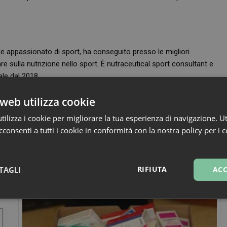
de appassionato di sport, ha conseguito presso le migliori
re sulla nutrizione nello sport. È nutraceutical sport consultant e
ale dal 2018.
olo paese dell’Emilia-Romagna, Longiano, crede molto nel consiglio
web utilizza cookie
è specializzato come consulente della nutrizione, naturopata e ha
ilizza i cookie per migliorare la tua esperienza di navigazione. Ut
cente dal 2018.
consenti a tutti i cookie in conformità con la nostra policy per i 
RIFIUTA
TAGLI
ACC
sari
Marketing
Non cla