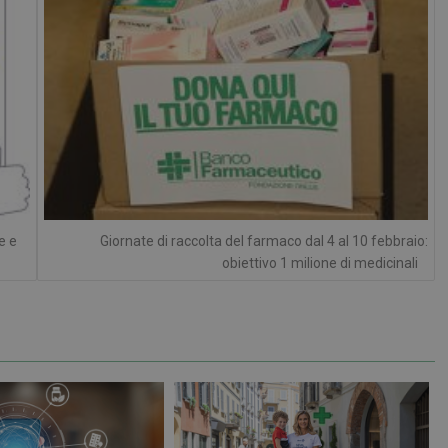
Necessari
Marketing
Non classificati
tribuiscono a rendere fruibile il sito web abilitandone funzionalità di base quali la nav
protette del sito. Il sito web non è in grado di funzionare correttamente senza questi coo
FORNITORE
/
SCADENZA
DESCRIZIONE
DOMINIO
Sessione
Cookie generato da applicazioni basa
PHP.net
PHP. Si tratta di un identificatore gen
.www.farmamese.it
e e
Giornate di raccolta del farmaco dal 4 al 10 febbraio:
mantenere le variabili di sessione u
un numero generato in modo casuale,
obiettivo 1 milione di medicinali
viene utilizzato può essere specifico p
buon esempio è mantenere uno stato 
utente tra le pagine.
.farmamese.it
1 anno 1
Questo cookie viene utilizzato da Goo
mese
mantenere lo stato della sessione.
1 anno 1
Questo nome di cookie è associato a
Google LLC
mese
Analytics, che è un aggiornamento sig
.farmamese.it
servizio di analisi più comunemente u
Questo cookie viene utilizzato per di
unici assegnando un numero generat
come identificatore del cliente. È incl