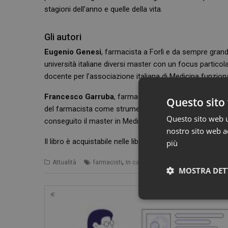
stagioni dell’anno e quelle della vita.
Gli autori
Eugenio Genesi
, farmacista a Forlì e da sempre gran
università italiane diversi master con un focus particola
docente per l’associazione italiana di Medicina funzion
Francesco Garruba
, farmacista per scelta in un picc
Questo sito 
del farmacista come strumento per aiutare gli altri. Si 
Questo sito web ut
conseguito il master in Medicina funzionale di cui è do
nostro sito web ac
Il libro è acquistabile nelle librerie fisiche e
online.
più
,
,
Attualità
farmacisti
In caso di
recensione
MOSTRA DET
Navigazione
articoli
Neces