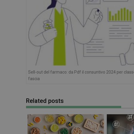
I cookie necessari con
e l'accesso alle aree 
NOME
PHPSESSID
Sell-out del farmaco: da Pdf il consuntivo 2024 per class
fascia
_ga_RV9MB13F2Q
Related posts
_ga