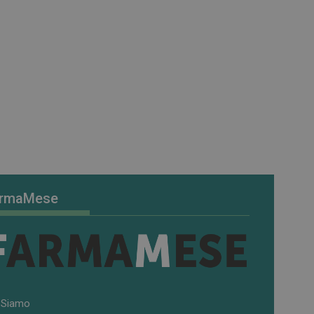
colare i dati di
apporti di analisi dei
vizio Cookie-
e di consenso sui
 il banner dei cookie
tamente.
morizzare le scelte
la loro interazione
o del visitatore
ni sulla privacy,
ano onorate nelle
DESCRIZIONE
rmaMese
accia delle
accia delle
rati nei siti; può
tilizzando la nuova
 Siamo