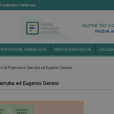
li indicatori della longevità
ll’IA secondo l’Aifa
PROFESSIONE FARMACISTA
MERCATO&RICERCHE
LEGGI&
libro di Francesco Garruba ed Eugenio Genesi
 Garruba ed Eugenio Genesi