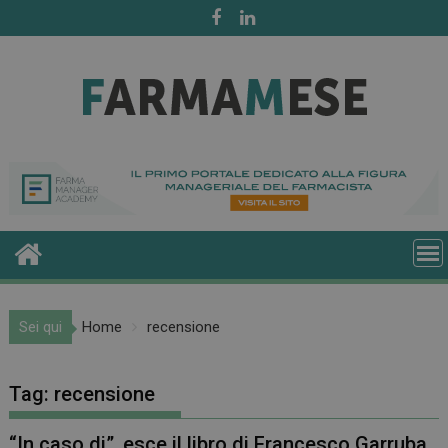
Skip
to
content
Sei qui
Home
recensione
Tag:
recensione
“In caso di”, esce il libro di Francesco Garruba