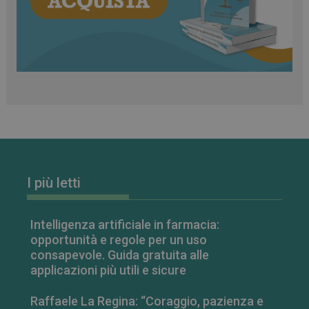
Necessari
Marketing
Non classificati
I cookie necessari contribuiscono a rendere fruibile il
sito web abilitandone funzionalità di base quali la
navigazione sulle pagine e l'accesso alle aree
protette del sito. Il sito web non è in grado di
funzionare correttamente senza questi cookie.
FORNITORE
/
I più letti
NOME
SCADENZA
DOMINIO
PHPSESSID
Sessione
PHP.net
.www.farmamese.it
Intelligenza artificiale in farmacia:
opportunità e regole per un uso
consapevole. Guida gratuita alle
applicazioni più utili e sicure
Raffaele La Regina: “Coraggio, pazienza e