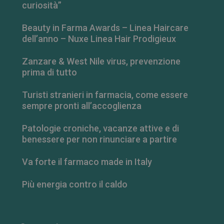
curiosità”
Beauty in Farma Awards – Linea Haircare
dell’anno – Nuxe Linea Hair Prodigieux
Zanzare & West Nile virus, prevenzione
prima di tutto
Turisti stranieri in farmacia, come essere
sempre pronti all’accoglienza
Patologie croniche, vacanze attive e di
benessere per non rinunciare a partire
_ga_RV9MB13F2Q
.farmamese.it
1 anno 1
mese
Va forte il farmaco made in Italy
Più energia contro il caldo
_ga
1 anno 1
Google LLC
mese
.farmamese.it