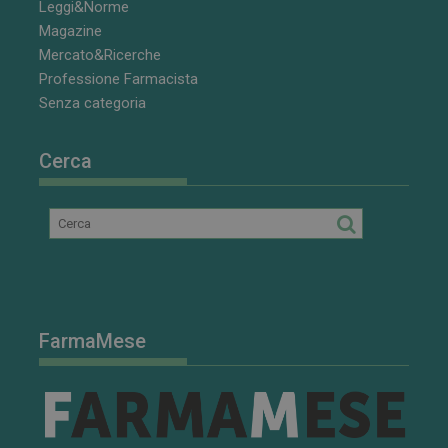
Leggi&Norme
tenere traccia
delle
Magazine
preferenze
Mercato&Ricerche
dell'utente
per i video di
Professione Farmacista
Youtube
incorporati
Senza categoria
nei siti; può
anche
determinare
se il visitator
Cerca
del sito web
sta
utilizzando la
nuova o la
vecchia
versione
dell'interfacci
di Youtube.
FarmaMese