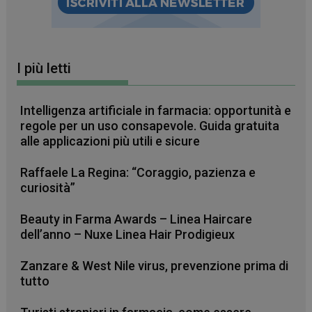
I più letti
Intelligenza artificiale in farmacia: opportunità e
regole per un uso consapevole. Guida gratuita
alle applicazioni più utili e sicure
_ga_RV9MB13F2Q
.farmamese.it
1 anno 1
mese
Raffaele La Regina: “Coraggio, pazienza e
curiosità”
Beauty in Farma Awards – Linea Haircare
_ga
1 anno 1
Google LLC
dell’anno – Nuxe Linea Hair Prodigieux
mese
.farmamese.it
Zanzare & West Nile virus, prevenzione prima di
tutto