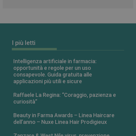
I più letti
Intelligenza artificiale in farmacia:
VISITOR_PRIVACY_METADATA
5 mesi 4
YouTube
settimane
.youtube.com
opportunità e regole per un uso
consapevole. Guida gratuita alle
applicazioni più utili e sicure
Raffaele La Regina: “Coraggio, pazienza e
curiosità”
Beauty in Farma Awards – Linea Haircare
dell’anno – Nuxe Linea Hair Prodigieux
Zanzare & West Nile virus, prevenzione