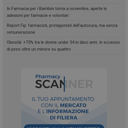
In Farmacia per i Bambini torna a novembre, aperte le
adesioni per farmacie e volontari
Necessari
Marketing
Non classificati
Report Fip: farmacisti, protagonisti dell’autocura, ma senza
I cookie necessari contribuiscono a rendere fruibile il
remunerazione
sito web abilitandone funzionalità di base quali la
navigazione sulle pagine e l'accesso alle aree
Obesità: +75% tra le donne under 34 in dieci anni. In eccesso
protette del sito. Il sito web non è in grado di
funzionare correttamente senza questi cookie.
di peso oltre un minore su quattro
FORNITORE
/
NOME
SCADENZA
DOMINIO
PHPSESSID
Sessione
PHP.net
.www.farmamese.it