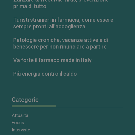
prima di tutto
Turisti stranieri in farmacia, come essere
sempre pronti all’accoglienza
Patologie croniche, vacanze attive e di
benessere per non rinunciare a partire
FORNITORE
/
NOME
SCADENZA
DESCRIZIONE
DOMINIO
Va forte il farmaco made in Italy
__Secure-
.youtube.com
5 mesi 4
FORNITORE
/
NOME
SCADENZA
DESCRIZIONE
ROLLOUT_TOKEN
settimane
DOMINIO
Più energia contro il caldo
__Secure-YNID
.youtube.com
5 mesi 4
YSC
Sessione
Questo
Google LLC
settimane
cookie è
.youtube.com
impostato da
YouTube per
tenere traccia
Categorie
delle
visualizzazion
dei video
incorporati.
Attualità
VISITOR_INFO1_LIVE
5 mesi 4
Questo
Google LLC
Focus
settimane
cookie è
.youtube.com
Interviste
impostato da
Youtube per