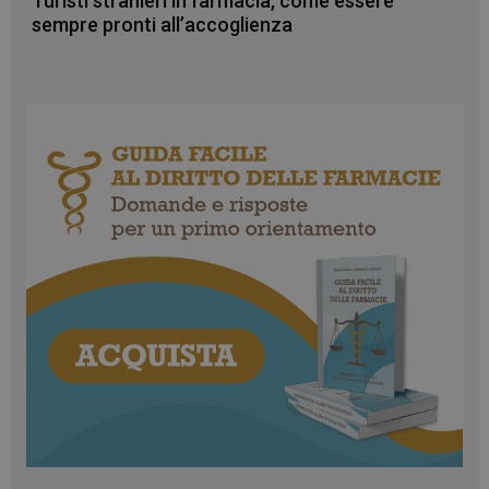
Turisti stranieri in farmacia, come essere
sempre pronti all’accoglienza
CookieScriptConsent
5 mesi 3
CookieScript
settimane
www.farmamese.it