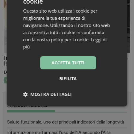
cookie
Questo sito web utilizza i cookie per
migliorare la tua esperienza di
navigazione. Utilizzando il nostro sito web
acconsenti a tutti i cookie in conformità
con la nostra policy per i cookie.
Leggi di
più
In Farmacia per i Bambini torna a novembre, aperte
ACCETTA TUTTI
le adesioni per farmacie e volontari
Dal 19 al 26 novembre torna In Farmacia per...
RIFIUTA
Attualità
MOSTRA DETTAGLI
Articoli recenti
Necessari
Marketing
Non
classificati
Salute funzionale, uno dei principali indicatori della longevità
Informazione sui farmaci: l’uso dell’IA secondo l’Aifa