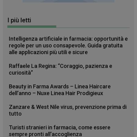
__Secure-YNID
.youtube.com
5 mesi 4
YSC
Sessione
Questo
Google LLC
settimane
cookie è
.youtube.com
impostato da
I più letti
YouTube per
tenere traccia
delle
visualizzazion
dei video
Intelligenza artificiale in farmacia: opportunità e
incorporati.
regole per un uso consapevole. Guida gratuita
VISITOR_INFO1_LIVE
5 mesi 4
Questo
Google LLC
alle applicazioni più utili e sicure
settimane
cookie è
.youtube.com
impostato da
Youtube per
Raffaele La Regina: “Coraggio, pazienza e
tenere traccia
delle
curiosità”
preferenze
dell'utente
per i video di
Beauty in Farma Awards – Linea Haircare
Youtube
dell’anno – Nuxe Linea Hair Prodigieux
incorporati
nei siti; può
anche
determinare
Zanzare & West Nile virus, prevenzione prima di
se il visitator
tutto
del sito web
sta
utilizzando la
Turisti stranieri in farmacia, come essere
nuova o la
vecchia
sempre pronti all’accoglienza
versione