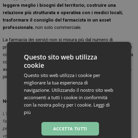
leggere meglio i bisogni del territorio; costruire una
relazione più strutturata e operativa con i medici locali;
trasformare il consiglio del farmacista in un asset
professionale
, non solo commerciale.
La farmacia dei servizi non si misura più dal numero di
prestazioni disponibili. Si misura dalla capacità di diventare parte
concreta della sanità di prossimità. E l’indagine Homnya dice una
Questo sito web utilizza
cosa molto semplice: le farmacie più performanti sono già più
cookie
avanti su questa strada. Le altre le inseguono, ma non possono
Questo sito web utilizza i cookie per
più permettersi di farlo solo a parole.
migliorare la tua esperienza di
navigazione. Utilizzando il nostro sito web
acconsenti a tutti i cookie in conformità
NOTE METODOLOGICHE
con la nostra policy per i cookie.
Leggi di
più
L’indagine è stata realizzata da Homnya su un campione di 400
farmacie private italiane (200 high performing, 200 low
ACCETTA TUTTI
performing), selezionate in base a trend di fatturato, confezioni
vendute e ingressi nel 2025 rispetto al 2024. Le interviste sono