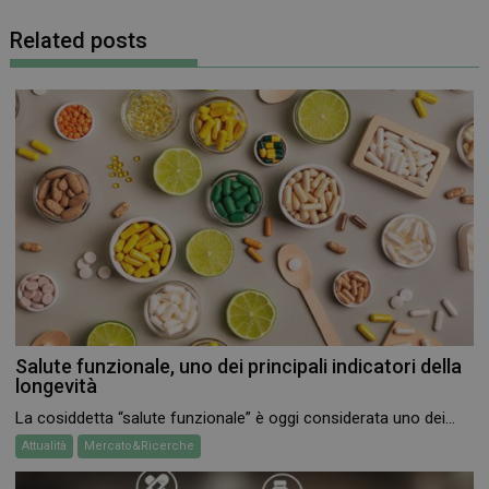
PHPSESSID
Sessione
PHP.net
.www.farmamese.it
Related posts
Salute funzionale, uno dei principali indicatori della
longevità
La cosiddetta “salute funzionale” è oggi considerata uno dei...
Attualità
Mercato&Ricerche
_ga_RV9MB13F2Q
.farmamese.it
1 anno 1
mese