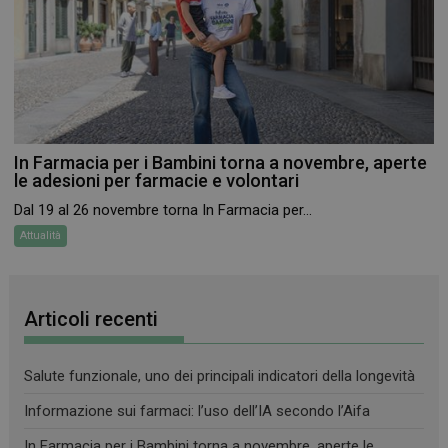
CookieScriptConsent
5 mesi 3
In Farmacia per i Bambini torna a novembre, aperte
CookieScript
settimane
www.farmamese.it
le adesioni per farmacie e volontari
Dal 19 al 26 novembre torna In Farmacia per...
Attualità
Articoli recenti
Salute funzionale, uno dei principali indicatori della longevità
Informazione sui farmaci: l’uso dell’IA secondo l’Aifa
VISITOR_PRIVACY_METADATA
5 mesi 4
YouTube
settimane
.youtube.com
In Farmacia per i Bambini torna a novembre, aperte le