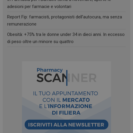
adesioni per farmacie e volontari
Report Fip: farmacisti, protagonisti dell’autocura, ma senza
remunerazione
Obesità: +75% tra le donne under 34 in dieci anni. In eccesso
di peso oltre un minore su quattro
FORNITORE
/
NOME
SCADENZA
DESCRIZIONE
DOMINIO
__Secure-
.youtube.com
5 mesi 4
FORNITORE
/
NOME
SCADENZA
DESCRIZIONE
ROLLOUT_TOKEN
settimane
DOMINIO