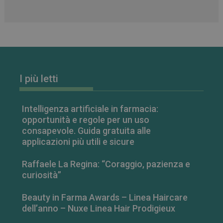
I più letti
FORNITORE
/
NOME
SCADENZA
DESCRIZIONE
DOMINIO
Intelligenza artificiale in farmacia:
__Secure-
.youtube.com
5 mesi 4
FORNITORE
/
NOME
SCADENZA
DESCRIZIONE
ROLLOUT_TOKEN
settimane
opportunità e regole per un uso
DOMINIO
consapevole. Guida gratuita alle
__Secure-YNID
.youtube.com
5 mesi 4
YSC
Sessione
Questo
Google LLC
settimane
applicazioni più utili e sicure
cookie è
.youtube.com
impostato da
YouTube per
Raffaele La Regina: “Coraggio, pazienza e
tenere traccia
delle
curiosità”
visualizzazion
dei video
incorporati.
Beauty in Farma Awards – Linea Haircare
VISITOR_INFO1_LIVE
5 mesi 4
Questo
Google LLC
dell’anno – Nuxe Linea Hair Prodigieux
settimane
cookie è
.youtube.com
impostato da