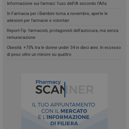
Informazione sui farmaci: l’uso dell’IA secondo l’Aifa
In Farmacia per i Bambini torna a novembre, aperte le
adesioni per farmacie e volontari
Report Fip: farmacisti, protagonisti dell’autocura, ma senza
remunerazione
Obesità: +75% tra le donne under 34 in dieci anni. In eccesso
di peso oltre un minore su quattro
_ga_RV9MB13F2Q
.farmamese.it
1 anno 1
mese
_ga
1 anno 1
Google LLC
mese
.farmamese.it