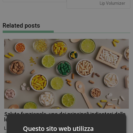
Lip Volumizer
Related posts
Salute funzionale, uno dei principali indicatori della
longevità
Questo sito web utilizza
La cosiddetta “salute funzionale” è oggi considerata uno dei...