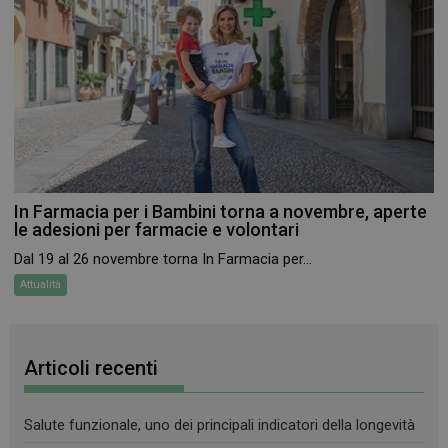
Necessari
Marketing
Non classificati
I cookie necessari contribuiscono a rendere fruibile il
sito web abilitandone funzionalità di base quali la
navigazione sulle pagine e l'accesso alle aree
protette del sito. Il sito web non è in grado di
funzionare correttamente senza questi cookie.
FORNITORE
/
In Farmacia per i Bambini torna a novembre, aperte
NOME
SCADENZA
DOMINIO
le adesioni per farmacie e volontari
PHPSESSID
Sessione
PHP.net
Dal 19 al 26 novembre torna In Farmacia per...
.www.farmamese.it
Attualità
Articoli recenti
Salute funzionale, uno dei principali indicatori della longevità