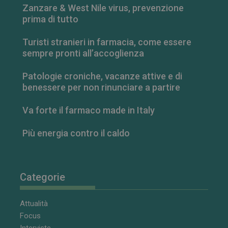
Youtube per
Zanzare & West Nile virus, prevenzione
tenere traccia
delle
prima di tutto
preferenze
dell'utente
per i video di
Turisti stranieri in farmacia, come essere
Youtube
sempre pronti all’accoglienza
incorporati
nei siti; può
anche
determinare
Patologie croniche, vacanze attive e di
se il visitator
benessere per non rinunciare a partire
del sito web
sta
utilizzando la
Va forte il farmaco made in Italy
nuova o la
vecchia
versione
dell'interfacci
Più energia contro il caldo
di Youtube.
Categorie
Attualità
Focus
Interviste