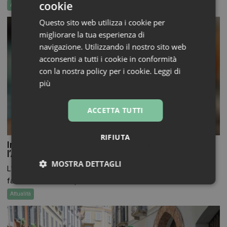
cookie
Attualità
Mercato&Ricerche
Questo sito web utilizza i cookie per
migliorare la tua esperienza di
navigazione. Utilizzando il nostro sito web
acconsenti a tutti i cookie in conformità
con la nostra policy per i cookie.
Leggi di
più
ACCETTA TUTTI
RIFIUTA
Informazione sui farmaci: l’uso dell’IA secondo
l’Aifa
MOSTRA DETTAGLI
L’ingresso dell’Intelligenza artificiale nella comunicazione
farmaceutica non è più...
Necessari
Marketing
Non
classificati
Attualità