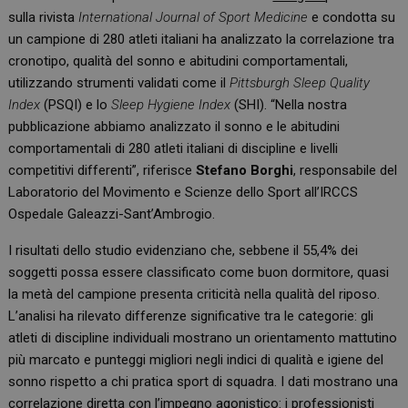
sulla rivista
International Journal of Sport Medicine
e condotta su
un campione di 280 atleti italiani ha analizzato la correlazione tra
cronotipo, qualità del sonno e abitudini comportamentali,
utilizzando strumenti validati come il
Pittsburgh Sleep Quality
Index
(PSQI) e lo
Sleep Hygiene Index
(SHI). “Nella nostra
pubblicazione abbiamo analizzato il sonno e le abitudini
comportamentali di 280 atleti italiani di discipline e livelli
competitivi differenti”, riferisce
Stefano Borghi
, responsabile del
Laboratorio del Movimento e Scienze dello Sport all’IRCCS
Ospedale Galeazzi-Sant’Ambrogio.
I risultati dello studio evidenziano che, sebbene il 55,4% dei
soggetti possa essere classificato come buon dormitore, quasi
la metà del campione presenta criticità nella qualità del riposo.
L’analisi ha rilevato differenze significative tra le categorie: gli
atleti di discipline individuali mostrano un orientamento mattutino
più marcato e punteggi migliori negli indici di qualità e igiene del
sonno rispetto a chi pratica sport di squadra. I dati mostrano una
correlazione diretta con l’impegno agonistico: i professionisti