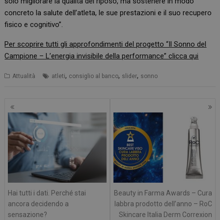
solo migliorare la qualità del riposo, ma sostenere in modo
concreto la salute dell’atleta, le sue prestazioni e il suo recupero
fisico e cognitivo”.
Per scoprire tutti gli approfondimenti del progetto “Il Sonno del
Campione – L’energia invisibile della performance” clicca qui
,
,
,
Attualità
atleti
consiglio al banco
slider
sonno
Navigazione
articoli
Hai tutti i dati. Perché stai
Beauty in Farma Awards – Cura
ancora decidendo a
labbra prodotto dell’anno – RoC
sensazione?
Skincare Italia Derm Correxion