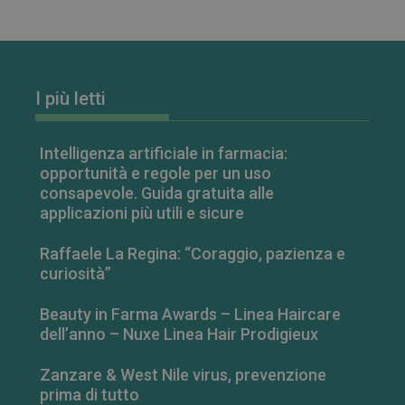
__Secure-YNID
.youtube.com
5 mesi 4
YSC
Sessione
Questo
Google LLC
settimane
cookie è
.youtube.com
impostato da
YouTube per
tenere traccia
delle
I più letti
visualizzazion
dei video
incorporati.
VISITOR_INFO1_LIVE
5 mesi 4
Questo
Google LLC
Intelligenza artificiale in farmacia:
settimane
cookie è
.youtube.com
opportunità e regole per un uso
impostato da
Youtube per
consapevole. Guida gratuita alle
tenere traccia
applicazioni più utili e sicure
delle
preferenze
dell'utente
per i video di
Raffaele La Regina: “Coraggio, pazienza e
Youtube
curiosità”
incorporati
nei siti; può
anche
Beauty in Farma Awards – Linea Haircare
determinare
se il visitator
dell’anno – Nuxe Linea Hair Prodigieux
del sito web
sta
utilizzando la
Zanzare & West Nile virus, prevenzione
nuova o la
vecchia
prima di tutto
versione