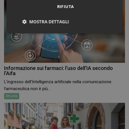
RIFIUTA
MOSTRA DETTAGLI
Necessari
Marketing
Non
classificati
Informazione sui farmaci: l’uso dell’IA secondo
l’Aifa
Necessari
Marketing
Non classificati
L’ingresso dell’Intelligenza artificiale nella comunicazione
farmaceutica non è più...
I cookie necessari contribuiscono a rendere fruibile il
sito web abilitandone funzionalità di base quali la
Attualità
navigazione sulle pagine e l'accesso alle aree
protette del sito. Il sito web non è in grado di
funzionare correttamente senza questi cookie.
FORNITORE
/
NOME
SCADENZA
DOMINIO