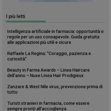
I più letti
Intelligenza artificiale in farmacia: opportunità e
regole per un uso consapevole. Guida gratuita
CookieScriptConsent
5 mesi 3
CookieScript
alle applicazioni più utili e sicure
settimane
www.farmamese.it
Raffaele La Regina: “Coraggio, pazienza e
curiosità”
Beauty in Farma Awards – Linea Haircare
dell’anno – Nuxe Linea Hair Prodigieux
Zanzare & West Nile virus, prevenzione prima di
tutto
VISITOR_PRIVACY_METADATA
5 mesi 4
YouTube
Turisti stranieri in farmacia, come essere
settimane
.youtube.com
sempre pronti all’accoglienza