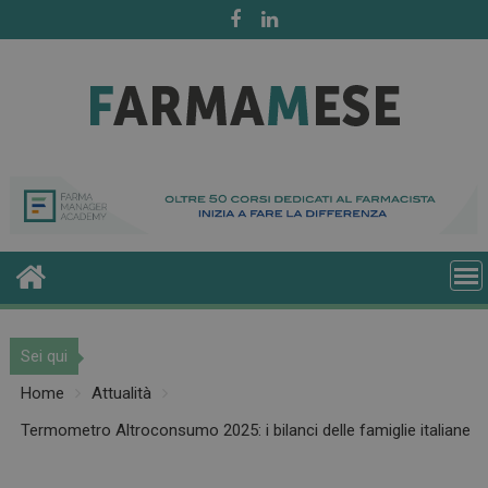
Skip
to
content
Sei qui
Home
Attualità
Termometro Altroconsumo 2025: i bilanci delle famiglie italiane