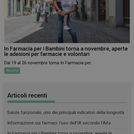
PHPSESSID
Sessione
PHP.net
.www.farmamese.it
In Farmacia per i Bambini torna a novembre, aperte
le adesioni per farmacie e volontari
Dal 19 al 26 novembre torna In Farmacia per...
Attualità
Articoli recenti
Salute funzionale, uno dei principali indicatori della longevità
Informazione sui farmaci: l’uso dell’IA secondo l’Aifa
_ga_RV9MB13F2Q
.farmamese.it
1 anno 1
mese
In Farmacia per i Bambini torna a novembre, aperte le