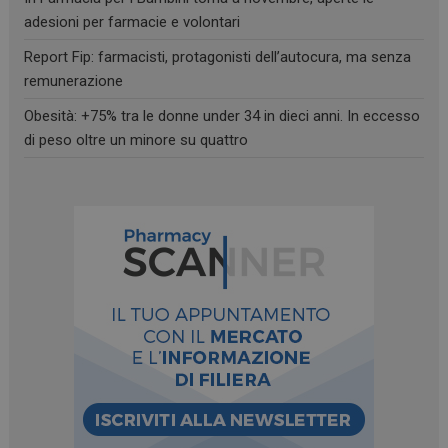
adesioni per farmacie e volontari
Report Fip: farmacisti, protagonisti dell’autocura, ma senza
remunerazione
_ga
1 anno 1
Google LLC
mese
.farmamese.it
Obesità: +75% tra le donne under 34 in dieci anni. In eccesso
di peso oltre un minore su quattro