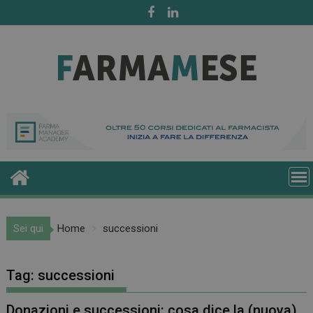
Skip
to
content
Sei qui
Home
successioni
Tag:
successioni
Donazioni e successioni: cosa dice la (nuova)