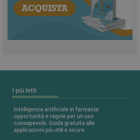
classificati
Necessari
Marketing
Non classificati
I cookie necessari contribuiscono a rendere fruibile il
sito web abilitandone funzionalità di base quali la
navigazione sulle pagine e l'accesso alle aree
protette del sito. Il sito web non è in grado di
funzionare correttamente senza questi cookie.
FORNITORE
/
NOME
SCADENZA
I più letti
DOMINIO
PHPSESSID
Sessione
PHP.net
.www.farmamese.it
Intelligenza artificiale in farmacia:
opportunità e regole per un uso
consapevole. Guida gratuita alle
applicazioni più utili e sicure