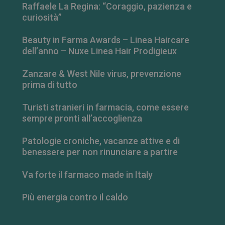
Raffaele La Regina: “Coraggio, pazienza e
curiosità”
Beauty in Farma Awards – Linea Haircare
dell’anno – Nuxe Linea Hair Prodigieux
Zanzare & West Nile virus, prevenzione
prima di tutto
Turisti stranieri in farmacia, come essere
sempre pronti all’accoglienza
Patologie croniche, vacanze attive e di
_ga_RV9MB13F2Q
.farmamese.it
1 anno 1
benessere per non rinunciare a partire
mese
Va forte il farmaco made in Italy
Più energia contro il caldo
_ga
1 anno 1
Google LLC
mese
.farmamese.it