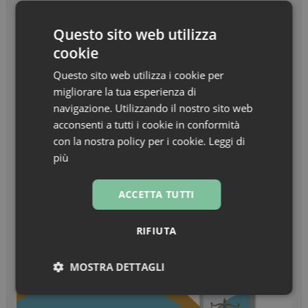
Beauty in Farma Awards – Linea Haircare
dell’anno – Nuxe Linea Hair Prodigieux
Questo sito web utilizza
cookie
Zanzare & West Nile virus, prevenzione prima di
tutto
Questo sito web utilizza i cookie per
migliorare la tua esperienza di
Turisti stranieri in farmacia, come essere
navigazione. Utilizzando il nostro sito web
sempre pronti all’accoglienza
acconsenti a tutti i cookie in conformità
con la nostra policy per i cookie.
Leggi di
più
ACCETTA TUTTI
RIFIUTA
MOSTRA DETTAGLI
Necessari
Marketing
Non