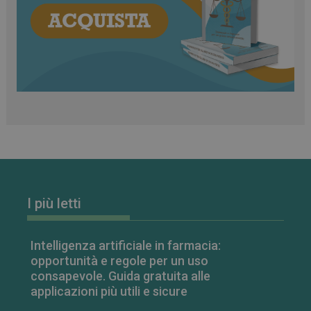
classificati
Necessari
Marketing
Non classificati
I cookie necessari contribuiscono a rendere fruibile il
sito web abilitandone funzionalità di base quali la
navigazione sulle pagine e l'accesso alle aree
protette del sito. Il sito web non è in grado di
funzionare correttamente senza questi cookie.
FORNITORE
/
NOME
SCADENZA
DOMINIO
I più letti
PHPSESSID
Sessione
PHP.net
.www.farmamese.it
Intelligenza artificiale in farmacia:
opportunità e regole per un uso
consapevole. Guida gratuita alle
applicazioni più utili e sicure