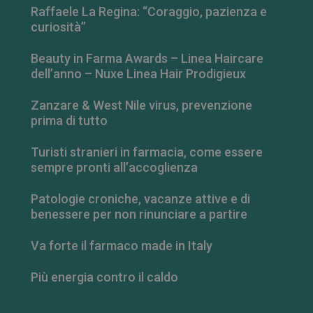
Raffaele La Regina: “Coraggio, pazienza e
curiosità”
Beauty in Farma Awards – Linea Haircare
dell’anno – Nuxe Linea Hair Prodigieux
Zanzare & West Nile virus, prevenzione
prima di tutto
Turisti stranieri in farmacia, come essere
sempre pronti all’accoglienza
Patologie croniche, vacanze attive e di
_ga_RV9MB13F2Q
.farmamese.it
1 anno 1
benessere per non rinunciare a partire
mese
Va forte il farmaco made in Italy
Più energia contro il caldo
_ga
1 anno 1
Google LLC
mese
.farmamese.it