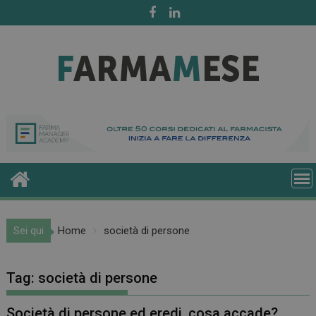
Skip
to
content
Sei qui
Home
società di persone
Tag:
società di persone
Società di persone ed eredi, cosa accade?