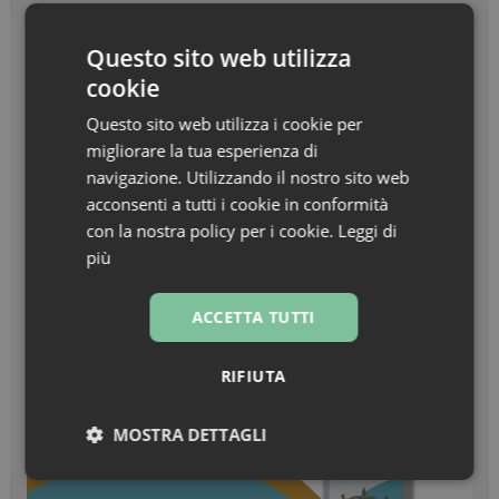
Beauty in Farma Awards – Linea Haircare
dell’anno – Nuxe Linea Hair Prodigieux
Questo sito web utilizza
cookie
Zanzare & West Nile virus, prevenzione prima di
tutto
Questo sito web utilizza i cookie per
migliorare la tua esperienza di
Turisti stranieri in farmacia, come essere
navigazione. Utilizzando il nostro sito web
sempre pronti all’accoglienza
acconsenti a tutti i cookie in conformità
con la nostra policy per i cookie.
Leggi di
più
ACCETTA TUTTI
RIFIUTA
MOSTRA DETTAGLI
Necessari
Marketing
Non