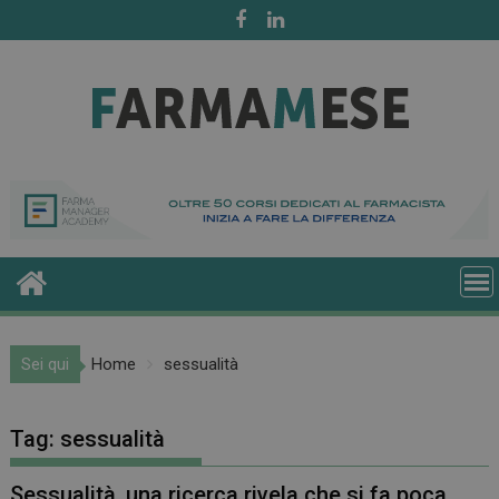
Skip
to
content
Sei qui
Home
sessualità
Tag:
sessualità
Sessualità, una ricerca rivela che si fa poca