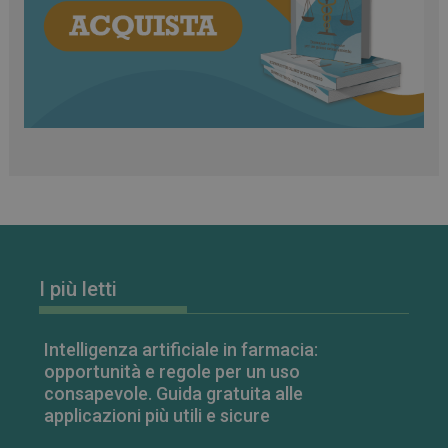
classificati
Necessari
Marketing
Non classificati
I cookie necessari contribuiscono a rendere fruibile il
sito web abilitandone funzionalità di base quali la
navigazione sulle pagine e l'accesso alle aree
protette del sito. Il sito web non è in grado di
funzionare correttamente senza questi cookie.
FORNITORE
/
NOME
SCADENZA
I più letti
DOMINIO
PHPSESSID
Sessione
PHP.net
.www.farmamese.it
Intelligenza artificiale in farmacia:
opportunità e regole per un uso
consapevole. Guida gratuita alle
applicazioni più utili e sicure