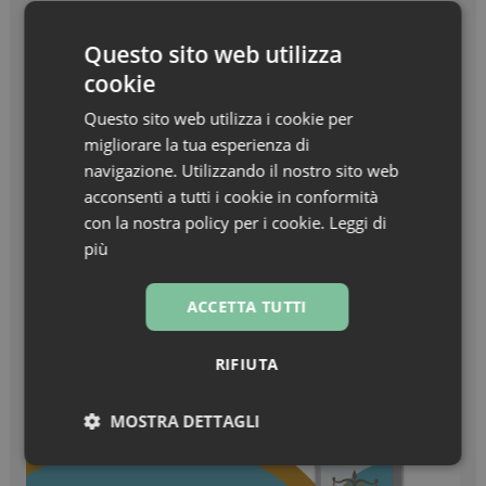
Beauty in Farma Awards – Linea Haircare
dell’anno – Nuxe Linea Hair Prodigieux
Questo sito web utilizza
cookie
Zanzare & West Nile virus, prevenzione prima di
tutto
Questo sito web utilizza i cookie per
migliorare la tua esperienza di
Turisti stranieri in farmacia, come essere
navigazione. Utilizzando il nostro sito web
sempre pronti all’accoglienza
acconsenti a tutti i cookie in conformità
con la nostra policy per i cookie.
Leggi di
più
ACCETTA TUTTI
RIFIUTA
MOSTRA DETTAGLI
Necessari
Marketing
Non