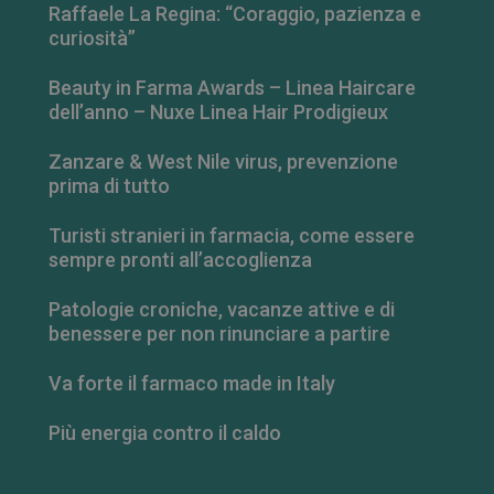
Raffaele La Regina: “Coraggio, pazienza e
curiosità”
Beauty in Farma Awards – Linea Haircare
dell’anno – Nuxe Linea Hair Prodigieux
Zanzare & West Nile virus, prevenzione
prima di tutto
Turisti stranieri in farmacia, come essere
sempre pronti all’accoglienza
Patologie croniche, vacanze attive e di
_ga_RV9MB13F2Q
.farmamese.it
1 anno 1
benessere per non rinunciare a partire
mese
Va forte il farmaco made in Italy
Più energia contro il caldo
_ga
1 anno 1
Google LLC
mese
.farmamese.it