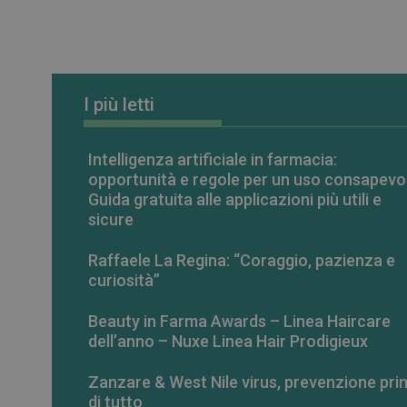
_ga_RV9MB13F2Q
_ga
I più letti
Intelligenza artificiale in farmacia:
opportunità e regole per un uso consapevo
CookieScriptConse
Guida gratuita alle applicazioni più utili e
sicure
VISITOR_PRIVACY_
Raffaele La Regina: “Coraggio, pazienza e
curiosità”
Beauty in Farma Awards – Linea Haircare
dell’anno – Nuxe Linea Hair Prodigieux
NOME
Zanzare & West Nile virus, prevenzione pri
NOME
__Secure-ROLLOU
di tutto