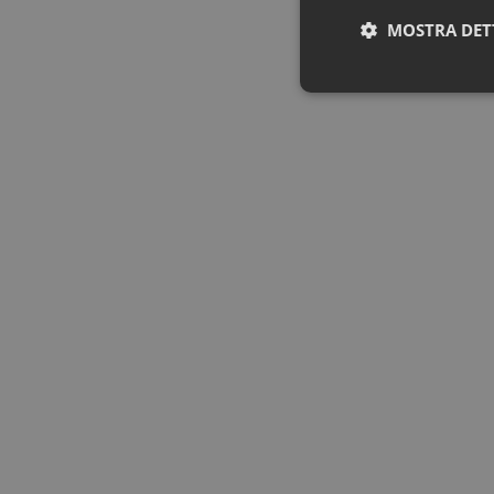
MOSTRA DET
Neces
I cookie necessari con
e l'accesso alle aree 
NOME
PHPSESSID