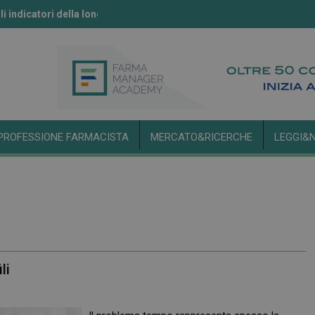
li indicatori della longevità
ll’IA secondo l’Aifa
PROFESSIONE FARMACISTA
MERCATO&RICERCHE
LEGGI&
li