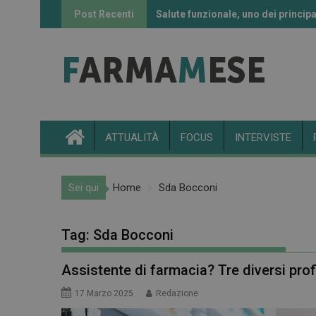
Skip
Post Recenti
Salute funzionale, uno dei principa
Informazione sui farmaci: l’uso de
to
content
ATTUALITÀ
FOCUS
INTERVISTE
Sei qui
Home
Sda Bocconi
Tag:
Sda Bocconi
Assistente di farmacia? Tre diversi profi
17 Marzo 2025
Redazione