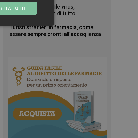
Zanzare & West Nile virus,
ETTA TUTTI
prevenzione prima di tutto
ssificati
Turisti stranieri in farmacia, come
essere sempre pronti all’accoglienza
igazione sulle pagine
kie.
te sul linguaggio
erico utilizzato per
tente. Normalmente è
 il modo in cui
er il sito, ma un
di accesso per un