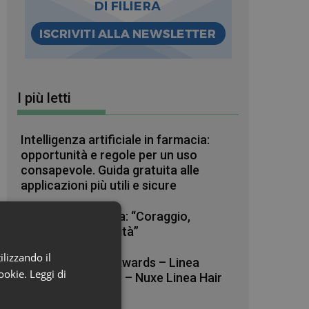
I più letti
Intelligenza artificiale in farmacia:
opportunità e regole per un uso
consapevole. Guida gratuita alle
applicazioni più utili e sicure
Raffaele La Regina: “Coraggio,
pazienza e curiosità”
ilizzando il
Beauty in Farma Awards – Linea
cookie.
Leggi di
Haircare dell’anno – Nuxe Linea Hair
Prodigieux