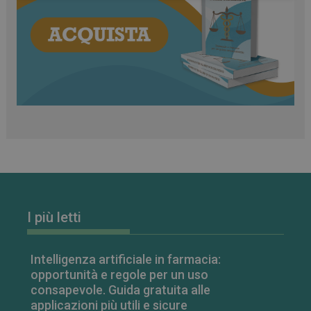
classificati
Necessari
Marketing
Non classificati
I cookie necessari contribuiscono a rendere fruibile il
sito web abilitandone funzionalità di base quali la
navigazione sulle pagine e l'accesso alle aree
protette del sito. Il sito web non è in grado di
funzionare correttamente senza questi cookie.
FORNITORE
/
NOME
SCADENZA
DOMINIO
I più letti
PHPSESSID
Sessione
PHP.net
.www.farmamese.it
Intelligenza artificiale in farmacia:
opportunità e regole per un uso
consapevole. Guida gratuita alle
applicazioni più utili e sicure