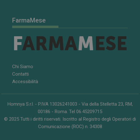
CookieScriptConsent
5 mesi 3
CookieScript
settimane
www.farmamese.it
FarmaMese
Chi Siamo
Contatti
Accessibilità
VISITOR_PRIVACY_METADATA
5 mesi 4
YouTube
settimane
.youtube.com
Homnya S.r.l. - P.IVA 13026241003 - Via della Stelletta 23, RM,
00186 - Roma. Tel 06.45209715
© 2025 Tutti i diritti riservati. Iscritto al Registro degli Operatori di
Comunicazione (ROC) n. 34308