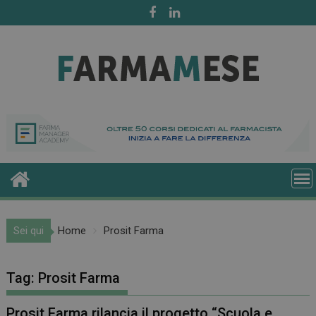
Skip
to
content
Sei qui
Home
Prosit Farma
Tag:
Prosit Farma
Prosit Farma rilancia il progetto “Scuola e