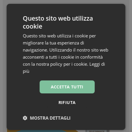
Beauty in Farma Awards – Linea Haircare
Questo sito web utilizza
dell’anno – Nuxe Linea Hair Prodigieux
cookie
Zanzare & West Nile virus, prevenzione prima di
Questo sito web utilizza i cookie per
tutto
migliorare la tua esperienza di
navigazione. Utilizzando il nostro sito web
Turisti stranieri in farmacia, come essere
acconsenti a tutti i cookie in conformità
sempre pronti all’accoglienza
con la nostra policy per i cookie.
Leggi di
più
ACCETTA TUTTI
RIFIUTA
MOSTRA DETTAGLI
Necessari
Marketing
Non