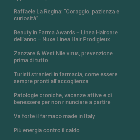
Raffaele La Regina: “Coraggio, pazienza e
curiosità”
Beauty in Farma Awards – Linea Haircare
dell’anno – Nuxe Linea Hair Prodigieux
Zanzare & West Nile virus, prevenzione
prima di tutto
Turisti stranieri in farmacia, come essere
sempre pronti all’accoglienza
_ga_RV9MB13F2Q
.farmamese.it
1 anno 1
Patologie croniche, vacanze attive e di
mese
benessere per non rinunciare a partire
Va forte il farmaco made in Italy
_ga
1 anno 1
Più energia contro il caldo
Google LLC
mese
.farmamese.it