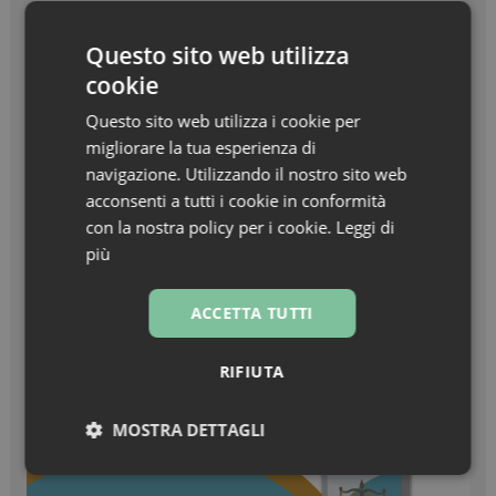
Beauty in Farma Awards – Linea Haircare
dell’anno – Nuxe Linea Hair Prodigieux
Questo sito web utilizza
cookie
Zanzare & West Nile virus, prevenzione prima di
tutto
Questo sito web utilizza i cookie per
migliorare la tua esperienza di
Turisti stranieri in farmacia, come essere
navigazione. Utilizzando il nostro sito web
sempre pronti all’accoglienza
acconsenti a tutti i cookie in conformità
con la nostra policy per i cookie.
Leggi di
più
ACCETTA TUTTI
RIFIUTA
MOSTRA DETTAGLI
Necessari
Marketing
Non