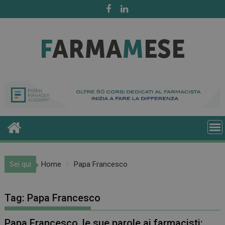
Skip
to
content
Sei qui
Home
Papa Francesco
Tag:
Papa Francesco
Papa Francesco, le sue parole ai farmacisti: