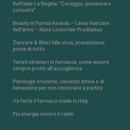
Raffaele La Regina: “Coraggio, pazienza e
curiosità”
Beauty in Farma Awards – Linea Haircare
dell’anno – Nuxe Linea Hair Prodigieux
Zanzare & West Nile virus, prevenzione
prima di tutto
Turisti stranieri in farmacia, come essere
sempre pronti all’accoglienza
Patologie croniche, vacanze attive e di
_ga_RV9MB13F2Q
.farmamese.it
1 anno 1
benessere per non rinunciare a partire
mese
Va forte il farmaco made in Italy
Più energia contro il caldo
_ga
1 anno 1
Google LLC
mese
.farmamese.it