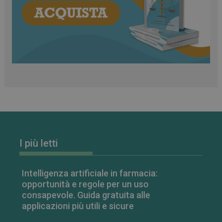
classificati
Necessari
Marketing
Non classificati
I cookie necessari contribuiscono a rendere fruibile il
sito web abilitandone funzionalità di base quali la
navigazione sulle pagine e l'accesso alle aree
protette del sito. Il sito web non è in grado di
funzionare correttamente senza questi cookie.
FORNITORE
/
NOME
SCADENZA
I più letti
DOMINIO
PHPSESSID
Sessione
PHP.net
.www.farmamese.it
Intelligenza artificiale in farmacia:
opportunità e regole per un uso
consapevole. Guida gratuita alle
applicazioni più utili e sicure