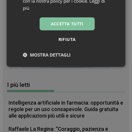
con la nostra policy per i cookie.
Leggi di
più
ACCETTA TUTTI
RIFIUTA
MOSTRA DETTAGLI
Necessari
Marketing
Non
classificati
I più letti
Intelligenza artificiale in farmacia: opportunità e
regole per un uso consapevole. Guida gratuita
Necessari
Marketing
Non classificati
alle applicazioni più utili e sicure
I cookie necessari contribuiscono a rendere fruibile il
Raffaele La Regina: “Coraggio, pazienza e
sito web abilitandone funzionalità di base quali la