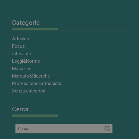
Categorie
VISITOR_PRIVACY_METADATA
5 mesi 4
YouTube
settimane
.youtube.com
Attualità
Focus
Interviste
Leggi&Norme
Magazine
Mercato&Ricerche
Professione Farmacista
Senza categoria
Cerca