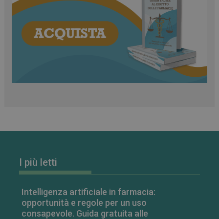
_ga_RV9MB13F2Q
.farmamese.it
1 anno 1
mese
_ga
1 anno 1
Google LLC
mese
.farmamese.it
I più letti
Intelligenza artificiale in farmacia:
opportunità e regole per un uso
consapevole. Guida gratuita alle