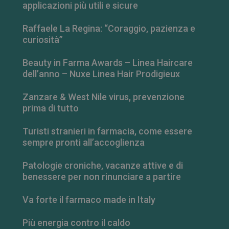
applicazioni più utili e sicure
Raffaele La Regina: “Coraggio, pazienza e
curiosità”
Beauty in Farma Awards – Linea Haircare
dell’anno – Nuxe Linea Hair Prodigieux
Zanzare & West Nile virus, prevenzione
prima di tutto
Turisti stranieri in farmacia, come essere
CookieScriptConsent
5 mesi 3
CookieScript
sempre pronti all’accoglienza
settimane
www.farmamese.it
Patologie croniche, vacanze attive e di
benessere per non rinunciare a partire
Va forte il farmaco made in Italy
Più energia contro il caldo