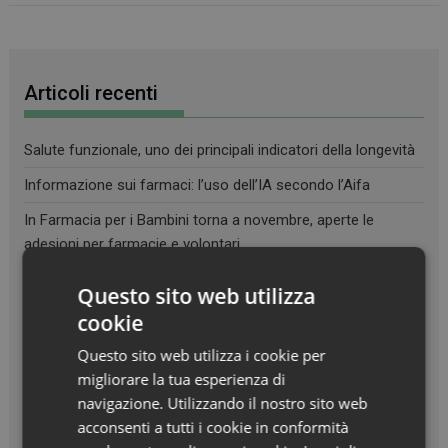
Articoli recenti
Salute funzionale, uno dei principali indicatori della longevità
Informazione sui farmaci: l’uso dell’IA secondo l’Aifa
In Farmacia per i Bambini torna a novembre, aperte le
adesioni per farmacie e volontari
Report Fip: farmacisti, protagonisti dell’autocura, ma senza
Questo sito web utilizza
remunerazione
cookie
Obesità: +75% tra le donne under 34 in dieci anni. In eccesso
Questo sito web utilizza i cookie per
di peso oltre un minore su quattro
migliorare la tua esperienza di
navigazione. Utilizzando il nostro sito web
acconsenti a tutti i cookie in conformità