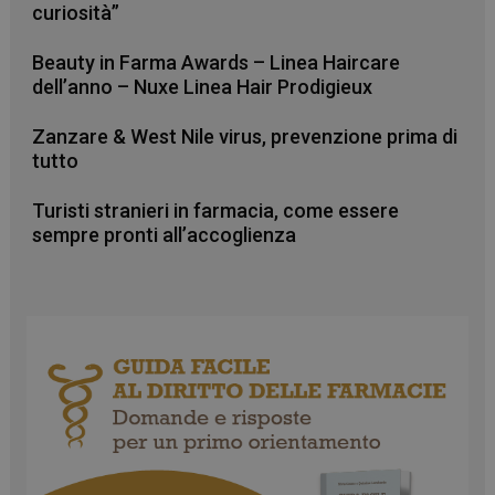
navigazione sulle pagine e l'accesso alle aree
curiosità”
protette del sito. Il sito web non è in grado di
funzionare correttamente senza questi cookie.
Beauty in Farma Awards – Linea Haircare
FORNITORE
/
dell’anno – Nuxe Linea Hair Prodigieux
NOME
SCADENZA
DOMINIO
PHPSESSID
Sessione
PHP.net
Zanzare & West Nile virus, prevenzione prima di
.www.farmamese.it
tutto
Turisti stranieri in farmacia, come essere
sempre pronti all’accoglienza