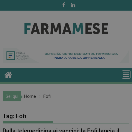
Skip
to
content
Sei qui
Home
Fofi
Tag:
Fofi
Dalla telemedicina ai vaccini: la Fofi lancia il