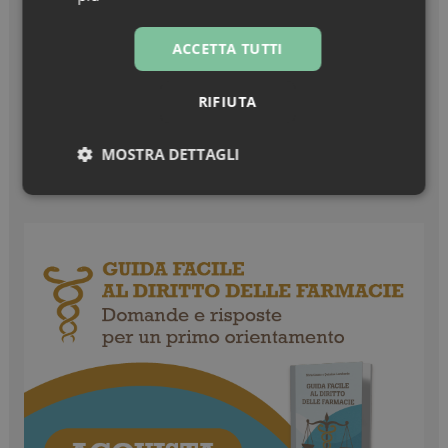
dell’anno – Nuxe Linea Hair Prodigieux
ACCETTA TUTTI
Zanzare & West Nile virus, prevenzione prima di
tutto
RIFIUTA
Turisti stranieri in farmacia, come essere
sempre pronti all’accoglienza
MOSTRA DETTAGLI
Necessari
Marketing
Non
classificati
Necessari
Marketing
Non classificati
I cookie necessari contribuiscono a rendere fruibile il
sito web abilitandone funzionalità di base quali la
navigazione sulle pagine e l'accesso alle aree
protette del sito. Il sito web non è in grado di