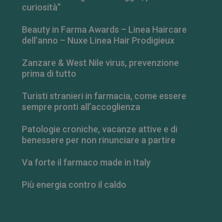
curiosità”
_ga_RV9MB13F2Q
.farmamese.it
1 anno 1
Beauty in Farma Awards – Linea Haircare
mese
dell’anno – Nuxe Linea Hair Prodigieux
Zanzare & West Nile virus, prevenzione
prima di tutto
_ga
1 anno 1
Google LLC
mese
.farmamese.it
Turisti stranieri in farmacia, come essere
sempre pronti all’accoglienza
Patologie croniche, vacanze attive e di
benessere per non rinunciare a partire
Va forte il farmaco made in Italy
Più energia contro il caldo