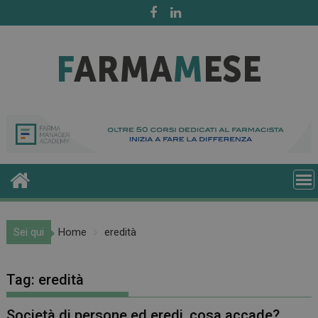
Skip
to
content
Sei qui
Home
eredità
Tag:
eredità
Società di persone ed eredi, cosa accade?