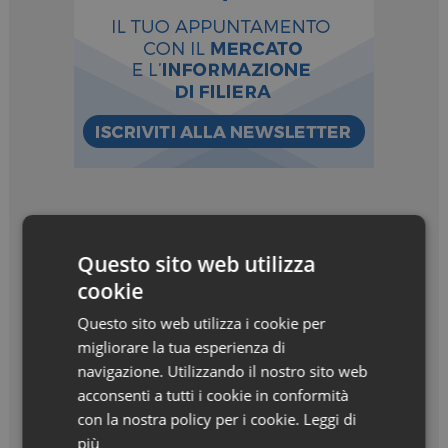
I più letti
Questo sito web utilizza
Intelligenza artificiale in farmacia: opportunità e
cookie
regole per un uso consapevole. Guida gratuita
Questo sito web utilizza i cookie per
alle applicazioni più utili e sicure
migliorare la tua esperienza di
navigazione. Utilizzando il nostro sito web
Raffaele La Regina: “Coraggio, pazienza e
acconsenti a tutti i cookie in conformità
curiosità”
con la nostra policy per i cookie.
Leggi di
Beauty in Farma Awards – Linea Haircare
più