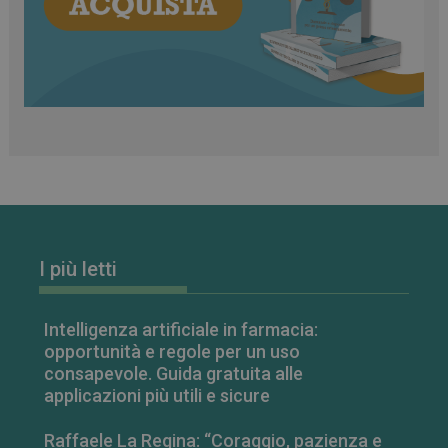
funzionare correttamente senza questi cookie.
FORNITORE
/
NOME
SCADENZA
DOMINIO
PHPSESSID
Sessione
PHP.net
.www.farmamese.it
I più letti
Intelligenza artificiale in farmacia:
opportunità e regole per un uso
consapevole. Guida gratuita alle
applicazioni più utili e sicure
Raffaele La Regina: “Coraggio, pazienza e