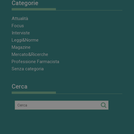
Categorie
Attualità
Focus
Interviste
Leggi&Norme
Magazine
Mercato&Ricerche
Professione Farmacista
Senza categoria
CookieScriptConsent
5 mesi 3
CookieScript
settimane
www.farmamese.it
Cerca