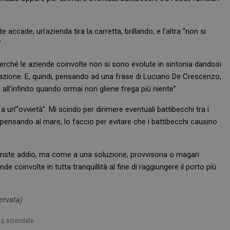
ccade, un’azienda tira la carretta, brillando, e l’altra “non si
.
Necessari
Marketing
Non classificati
erché le aziende coinvolte non si sono evolute in sintonia dandosi
zione. E, quindi, pensando ad una frase di Luciano De Crescenzo,
tribuiscono a rendere fruibile il sito web abilitandone funzionalità di base quali la nav
protette del sito. Il sito web non è in grado di funzionare correttamente senza questi coo
all’infinito quando ormai non gliene frega più niente”.
FORNITORE
/
SCADENZA
DESCRIZIONE
 un’“ovvietà”. Mi scindo per dirimere eventuali battibecchi tra i
DOMINIO
e pensando al mare, lo faccio per evitare che i battibecchi causino
Sessione
Cookie generato da applicazioni basa
PHP.net
PHP. Si tratta di un identificatore gen
.www.farmamese.it
mantenere le variabili di sessione u
un numero generato in modo casuale,
viene utilizzato può essere specifico p
triste addio, ma come a una soluzione, provvisoria o magari
buon esempio è mantenere uno stato 
de coinvolte in tutta tranquillità al fine di raggiungere il porto più
utente tra le pagine.
.farmamese.it
1 anno 1
Questo cookie viene utilizzato da Goo
mese
mantenere lo stato della sessione.
ervata)
1 anno 1
Questo nome di cookie è associato a
Google LLC
mese
Analytics, che è un aggiornamento sig
.farmamese.it
servizio di analisi più comunemente u
ing aziendale
Questo cookie viene utilizzato per di