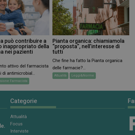
ta può contribuire a
Pianta organica: chiamiamola
so inappropriato della
“proposta”, nell’interesse di
a nei pazienti
tutti
Che fine ha fatto la Pianta organica
nto attivo del farmacista
delle farmacie?...
di antimicrobial...
Attualità
Leggi&Norme
sione Farmacista
Categorie
Fa
Attualità
Focus
le.
Interviste