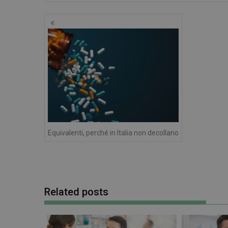
Navigazione
articoli
CookieScriptConse
VISITOR_PRIVACY_
Equivalenti, perché in Italia non decollano
NOME
NOME
__Secure-ROLLOU
__Secure-YNID
YSC
Related posts
VISITOR_INFO1_LIV