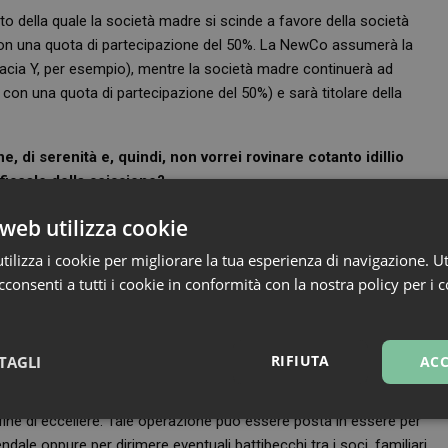
to della quale la società madre si scinde a favore della società
o con una quota di partecipazione del 50%. La NewCo assumerà la
rmacia Y, per esempio), mentre la società madre continuerà ad
con una quota di partecipazione del 50%) e sarà titolare della
, di serenità e, quindi, non vorrei rovinare cotanto idillio
fiscale della scissione?
ettuno (o Poseidon, a seconda che il lettore sia pro latini o pro
web utilizza cookie
izia: la scissione è operazione che (art. 173 Tuir) non dà luogo né a
ilizza i cookie per migliorare la tua esperienza di navigazione. Ut
e dei beni della società madre scissa, incluse quelle relative alle
consenti a tutti i cookie in conformità con la nostra policy per i 
ne è fiscalmente neutra e, quindi, tax free. Splash!
spiegare in maniera leggera, galleggiando, le ragioni che
RIFIUTA
TAGLI
ACC
 ripercussioni sui risultati aziendali e di consentire la massima
l fine di eccellere. Tale operazione può essere posta in essere per
sari
Marketing
Non cla
dale oppure per dirimere eventuali battibecchi tra i soci, familiari