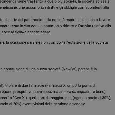
cindenda viene trasferito a due o più società, la società scissa si
beneficiarie, che assumono i diritti e gli obblighi corrispondenti alla
to di parte del patrimonio della società madre scindenda a favore
madre resta in vita con un patrimonio ridotto e l’attività relativa alla
società figlia/e beneficiaria/e.
le, la scissione parziale non comporta l’estinzione della società
 con costituzione di una nuova società (NewCo), perché è la
), titolare di due farmacie (Farmacia X, un po’ la punta di
 buone prospettive di sviluppo, ma ancora da inquadrare bene),
omer” o “Gen X”), quali soci di maggioranza (ognuno socio al 30%),
 socio al 20%) aventi visioni della gestione aziendale