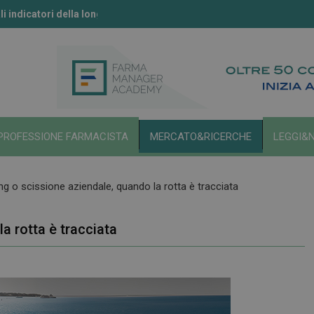
li indicatori della longevità
ll’IA secondo l’Aifa
PROFESSIONE FARMACISTA
MERCATO&RICERCHE
LEGGI&
ing o scissione aziendale, quando la rotta è tracciata
a rotta è tracciata