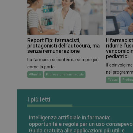
Report Fip: farmacisti,
Il farmacis
protagonisti dell’autocura, ma
ridurre l’u
senza remunerazione
vancomicin
pediatrici
La farmacia si conferma sempre più
Il coinvolgime
come la porta...
nei programmi 
Attualità
Professione Farmacista
Focus
Profes
I più letti
Intelligenza artificiale in farmacia:
opportunità e regole per un uso consapevo
Guida gratuita alle applicazioni più utili e