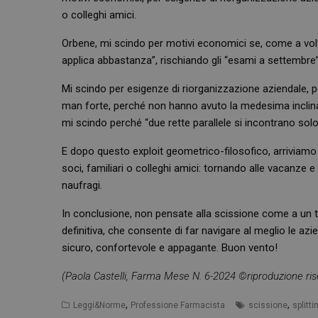
o colleghi amici.
Orbene, mi scindo per motivi economici se, come a volte a
applica abbastanza”, rischiando gli “esami a settembre”
Mi scindo per esigenze di riorganizzazione aziendale, p
man forte, perché non hanno avuto la medesima inclina
I cookie necessari con
e l'accesso alle aree 
mi scindo perché “due rette parallele si incontrano solo 
NOME
E dopo questo exploit geometrico-filosofico, arriviamo a
soci, familiari o colleghi amici: tornando alle vacanze 
PHPSESSID
naufragi.
In conclusione, non pensate alla scissione come a un 
definitiva, che consente di far navigare al meglio le azien
sicuro, confortevole e appagante. Buon vento!
_ga_RV9MB13F2Q
(Paola Castelli, F
arma Mese N. 6-2024 ©riproduzione ris
_ga
,
,
Leggi&Norme
Professione Farmacista
scissione
splitt