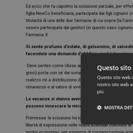
Ed ecco che fa capolino la scissione parziale, per effet
figlia NewCo beneficiaria, partecipata dai figli ognun
titolarità di una delle due farmacie di cui sopra (la Fa
essere partecipata dai genitori (in questo caso ognuno 
Farmacia X.
Si sente profumo d’estate, di gelsomino, di salsedine
facendole una domanda d’obbligo: qual è il regime 
Deve sentire come Ulisse anche il canto delle sirene. N
Questo sito 
greci) porta con sé dai sonanti flutti una splendida not
Questo sito web ut
realizzo né a distribuzione di plusvalenze e minusvalenz
nostro sito web ac
rimanenze e al valore di avviamento. Traduco: l’operazio
più
Le vacanze si stanno avvicinando e, quindi, ci può 
possono innescare la miccia scissione?
MOSTRA DET
Premessa: la scissione ha lo scopo di evitare spiacevoli
libertà di espressione nelle realtà aziendali coinvolte a
Neces
motivi economici, per esigenze di riorganizzazione azien