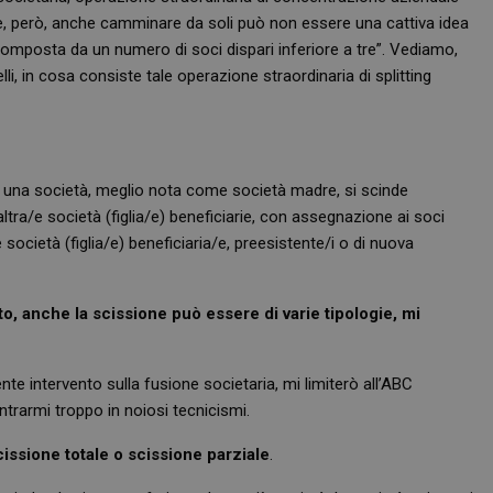
olte, però, anche camminare da soli può non essere una cattiva idea
a composta da un numero di soci dispari inferiore a tre”. Vediamo,
li, in cosa consiste tale operazione straordinaria di splitting
e una società, meglio nota come società madre, si scinde
ltra/e società (figlia/e) beneficiarie, con assegnazione ai soci
 società (figlia/e) beneficiaria/e, preesistente/i o di nuova
to, anche la scissione può essere di varie tipologie, mi
 intervento sulla fusione societaria, mi limiterò all’ABC
trarmi troppo in noiosi tecnicismi.
cissione totale o scissione parziale
.