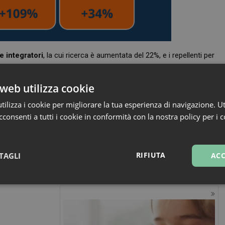
e integratori
, la cui ricerca è aumentata del 22%, e i repellenti per
web utilizza cookie
ilizza i cookie per migliorare la tua esperienza di navigazione. Ut
nca neanche l’attenzione per loro, infatti le intenzioni di acquisto
consenti a tutti i cookie in conformità con la nostra policy per i 
per la cura di cani e gatti.
RIFIUTA
TAGLI
ACC
sari
Marketing
Non cla