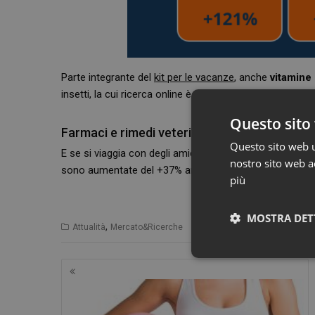
Parte integrante del
kit per le vacanze
, anche
vitamine 
insetti, la cui ricerca online è cresciuta del 121%.
Questo sito 
Farmaci e rimedi veterinari sempre al top
Questo sito web ut
E se si viaggia con degli amici a quattro zampe? Non ma
nostro sito web ac
sono aumentate del +37% anche per i prodotti veterinari 
più
MOSTRA DET
,
,
Attualità
Mercato&Ricerche
Idealo
vacanze
Neces
Navigazione
articoli