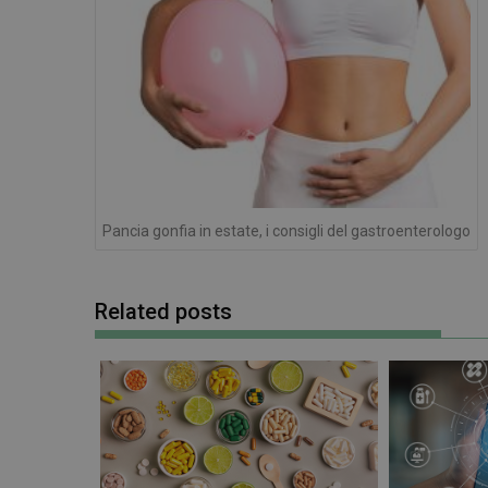
I cookie necessari con
e l'accesso alle aree 
NOME
PHPSESSID
Pancia gonfia in estate, i consigli del gastroenterologo
Related posts
_ga_RV9MB13F2Q
_ga