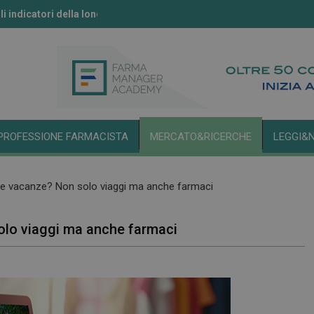
li indicatori della longevità
ll’IA secondo l’Aifa
PROFESSIONE FARMACISTA
MERCATO&RICERCHE
LEGGI&
 le vacanze? Non solo viaggi ma anche farmaci
olo viaggi ma anche farmaci