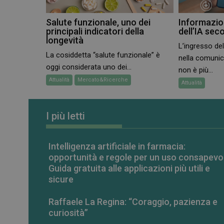
CookieScriptConse
Salute funzionale, uno dei
Informazion
principali indicatori della
dell’IA sec
longevità
L’ingresso dell
La cosiddetta “salute funzionale” è
VISITOR_PRIVACY_
nella comuni
oggi considerata uno dei...
non è più...
Attualità
Mercato&Ricerche
Attualità
I più letti
NOME
NOME
__Secure-ROLLOU
Intelligenza artificiale in farmacia:
__Secure-YNID
YSC
opportunità e regole per un uso consapevo
Guida gratuita alle applicazioni più utili e
VISITOR_INFO1_LIV
sicure
Raffaele La Regina: “Coraggio, pazienza e
curiosità”