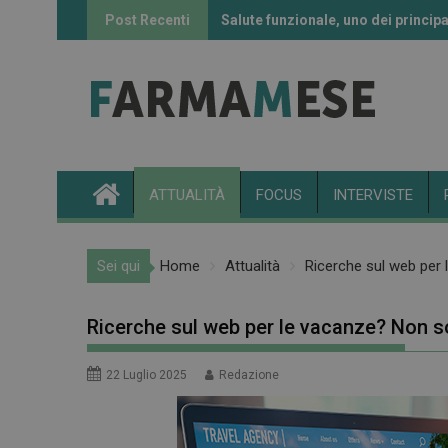
Skip
Post Recenti
Salute funzionale, uno dei principa
Informazione sui farmaci: l’uso de
to
content
ATTUALITÀ
FOCUS
INTERVISTE
Sei qui
Home
Attualità
Ricerche sul web per
Ricerche sul web per le vacanze? Non s
22 Luglio 2025
Redazione