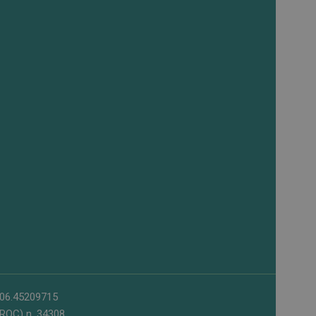
l 06.45209715
 (ROC) n. 34308