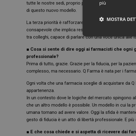
più
tutte le nostre sedi, proprio per incontrare di persona i 
di questo nuovo modello.
MOSTRA DET
La terza priorità è rafforzare la nostra identità cooper
consapevole che implica responsabilità ed impegno. Vo
tra colleghi, capace di parlare con una voce unica alle istit
Neces
■ Cosa si sente di dire oggi ai farmacisti che ogni
professionale?
Prima di tutto, grazie. Grazie per la fiducia, per la pa
complesso, ma necessario. Q Farma è nata per i farmaci
Ogni volta che una farmacia sceglie di acquistare da Q
appartenenza.
I cookie necessari con
e l'accesso alle aree 
In un contesto dove le logiche del mercato spingono a
che un altro modello è possibile. Un modello in cui la pr
NOME
umana tornano ad avere valore. Oggi la sfida è manten
PHPSESSID
gesto di fiducia è un atto di libertà professionale. E più
■
E che cosa chiede e si aspetta di ricevere dai farm