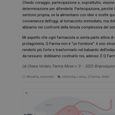
Chiedo coraggio, partecipazione e, soprattutto, visione
determinazione per difenderla. Partecipazione, perché l
sentono propria, se la alimentano con idee e scelte quot
_ga_RV9MB13F2Q
convenienza dell’oggi, al tornaconto immediato, ma do
_ga
abbiamo nei confronti della tenuta complessiva del sis
Mi aspetto che ogni farmacista si senta parte attiva d
protagonista. Q Farma non è “un fornitore”: è uno strum
renderlo più forte e trasformarlo nel baluardo dell’indi
da nessuno: dobbiamo costruirlo noi, adesso. E Q Farma è
CookieScriptConse
(di Chiara Verlato, Farma Mese n. 9 – 2025 ©riproduzion
,
,
,
,
Attualità
Interviste
intervista
Loisio
Q Farma
slider
VISITOR_PRIVACY_
Navigazione
articoli
NOME