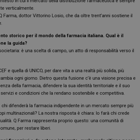
ntesto in cui il mercato della distribuzione farmaceutica è sempre
ate verticalmente.
Q Farma, dottor Vittorino Losio, che da oltre trent’anni sostiene il
e.
o storico per il mondo della farmacia italiana. Qual è il
one la guida?
ietaria: è una scelta di campo, un atto di responsabilità verso il
F e quella di UNICO, per dare vita a una realtà più solida, più
mbia ogni giorno. Dietro questa fusione c’è una visione precisa e
enza della farmacia, difendere la sua identità territoriale e il suo
 servizi e condizioni che la rendano sostenibile e competitiva.
chi difenderà la farmacia indipendente in un mercato sempre più
ppi multinazionali? La nostra risposta è chiara: lo farà chi crede
tualità. Q Farma rappresenta proprio questo: una comunità di
omune, per restare liberi.