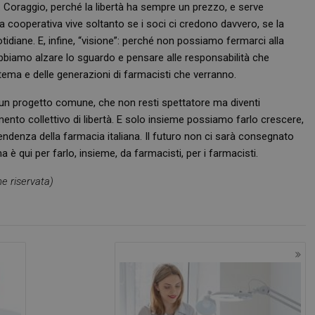
. Coraggio, perché la libertà ha sempre un prezzo, e serve
buon esempio è mantenere uno stato 
utente tra le pagine.
a cooperativa vive soltanto se i soci ci credono davvero, se la
idiane. E, infine, “visione”: perché non possiamo fermarci alla
.farmamese.it
1 anno 1
Questo cookie viene utilizzato da Goo
mese
mantenere lo stato della sessione.
bbiamo alzare lo sguardo e pensare alle responsabilità che
1 anno 1
Questo nome di cookie è associato a
Google LLC
tema e delle generazioni di farmacisti che verranno.
mese
Analytics, che è un aggiornamento sig
.farmamese.it
servizio di analisi più comunemente u
Questo cookie viene utilizzato per di
i un progetto comune, che non resti spettatore ma diventi
unici assegnando un numero generat
ento collettivo di libertà. E solo insieme possiamo farlo crescere,
come identificatore del cliente. È incl
di pagina in un sito e utilizzato per cal
pendenza della farmacia italiana. Il futuro non ci sarà consegnato
visitatori, sessioni e campagne per i r
siti.
 qui per farlo, insieme, da farmacisti, per i farmacisti.
nt
5 mesi 3
Questo cookie viene utilizzato dal ser
CookieScript
settimane
Script.com per ricordare le preferenz
www.farmamese.it
e riservata)
cookie dei visitatori. È necessario che
di Cookie-Script.com funzioni corret
METADATA
5 mesi 4
Questo cookie viene utilizzato per me
YouTube
settimane
di consenso e privacy dell'utente per 
.youtube.com
con il sito. Registra i dati sul consens
riguardo a varie politiche e impostazio
garantendo che le loro preferenze si
sessioni future.
FORNITORE
/
DOMINIO
SCADENZA