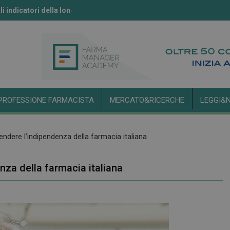
li indicatori della longevità
ll’IA secondo l’Aifa
PROFESSIONE FARMACISTA
MERCATO&RICERCHE
LEGGI&
endere l’indipendenza della farmacia italiana
nza della farmacia italiana