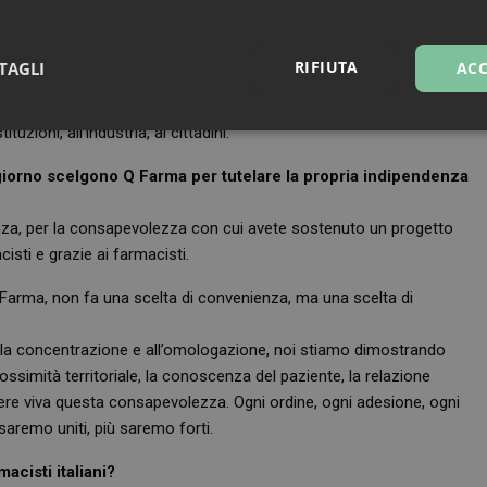
farmacisti e spiegare loro la visione, i progetti, i vantaggi concreti
RIFIUTA
TAGLI
ACC
ativa. Essere cooperativa non è un’etichetta, è una scelta di campo
gliamo che Q Farma diventi un simbolo di autonomia e solidarietà
uzioni, all’industria, ai cittadini.
sari
Marketing
Non cla
 giorno scelgono Q Farma per tutelare la propria indipendenza
zienza, per la consapevolezza con cui avete sostenuto un progetto
sti e grazie ai farmacisti.
Necessari
Marketing
Non classificati
 Farma, non fa una scelta di convenienza, ma una scelta di
tribuiscono a rendere fruibile il sito web abilitandone funzionalità di base quali la nav
protette del sito. Il sito web non è in grado di funzionare correttamente senza questi coo
lla concentrazione e all’omologazione, noi stiamo dimostrando
ossimità territoriale, la conoscenza del paziente, la relazione
FORNITORE
/
SCADENZA
DESCRIZIONE
DOMINIO
ere viva questa consapevolezza. Ogni ordine, ogni adesione, ogni
Sessione
Cookie generato da applicazioni basa
 saremo uniti, più saremo forti.
PHP.net
PHP. Si tratta di un identificatore gen
.www.farmamese.it
mantenere le variabili di sessione u
acisti italiani?
un numero generato in modo casuale,
viene utilizzato può essere specifico p