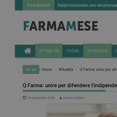
Skip
Post Recenti
Salute funzionale, uno dei principa
Informazione sui farmaci: l’uso de
to
content
ATTUALITÀ
FOCUS
INTERVISTE
Sei qui
Home
Attualità
Q Farma: unire per dif
Q Farma: unire per difendere l’indipende
20 Novembre 2025
Chiara Verlato