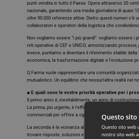
punti vendita in tutto il Paese. Opera attraverso 20 centr
nazionale, garantendo una media giornaliera di quasi 10 m
oltre 90.000 referenze attive. Dietro questi numeri c’è
collaboratori e operatori della logistica che condivid
Non vogliamo essere “i più grandi”: vogliamo essere i più
reti operative di CEF e UNICO, armonizzando processi, pi
invece, puntiamo a diventare il riferimento stabile dell
economica, la trasformazione digitale e l’evoluzione pr
Q Farma vuole rappresentare una comunità organizzata, e
mutualistico. Un equilibrio che nessun’altra realtà nel 
■
E quali sono le vostre priorità operative per i pr
Il primo anno è, inevitabilmente, un anno di costruzion
La prima, più urgente, è l’efficienza organizzativa: integra
commerciali per offrire a ogni farmacia un servizio più
Questo sito 
Questo sito web ut
La seconda è la vicinanza al socio: vogliamo che ogni 
nostro sito web ac
trovare risposte, soluzioni e ascolto. A questo proposi