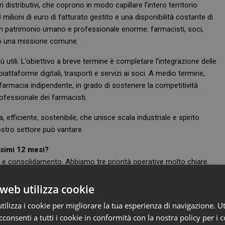
i distributivi, che coprono in modo capillare l’intero territorio
ilioni di euro di fatturato gestito e una disponibilità costante di
 un patrimonio umano e professionale enorme: farmacisti, soci,
ono una missione comune.
 utili. L’obiettivo a breve termine è completare l’integrazione delle
attaforme digitali, trasporti e servizi ai soci. A medio termine,
a farmacia indipendente, in grado di sostenere la competitività
ofessionale dei farmacisti.
fficiente, sostenibile, che unisce scala industriale e spirito
nostro settore può vantare.
ossimi 12 mesi?
e e consolidamento. Abbiamo tre priorità operative molto chiare.
re le strutture logistiche, i sistemi informativi e le reti
 rapido, preciso e competitivo.
web utilizza cookie
ilizza i cookie per migliorare la tua esperienza di navigazione. Ut
farmacista senta Q Farma come la propria casa, un luogo in cui
consenti a tutti i cookie in conformità con la nostra policy per i 
to, abbiamo avviato un “Q Farma in tour” che ci vedrà presenti in