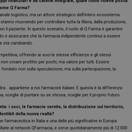
i finanziari e da catene integrate, quale ruolo ritiene possa
 come Q Farma?
anale logistico, ma un attore strategico dell’intero ecosistema
i stanno muovendo per controllare tutta la filiera, dalla produzione,
on il paziente. In questo scenario, il ruolo di Q Farma è garantire
rcato e assicurare che la farmacia indipendente continui a essere
he sta cambiando.
etitiva, offrendo ai soci le stesse efficienze e gli stessi
 non creare profitto per pochi, ma valore per tutti. Essere
fondato non sulla speculazione, ma sulla partecipazione, la
a… appartiene a noi farmacisti italiani. E questa è la differenza
sceglie di puntare su se stessa, sceglie per il proprio futuro.
: i soci, le farmacie servite, la distribuzione sul territorio,
dentikit della nuova realtà?
 farmaceutica in Italia e una delle più significative in Europa.
ffiliate al network QFarmacia, e serve quotidianamente più di 12.000