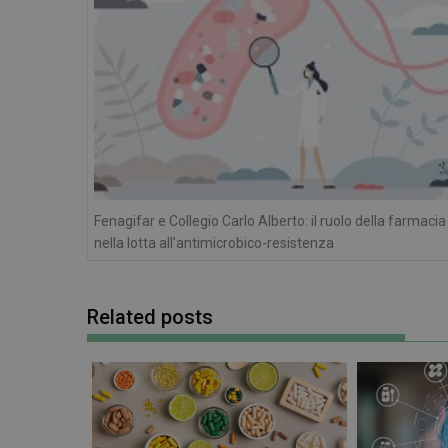
NOME
__Secure-ROLLOU
__Secure-YNID
YSC
VISITOR_INFO1_LIV
Fenagifar e Collegio Carlo Alberto: il ruolo della farmacia
nella lotta all’antimicrobico-resistenza
Related posts