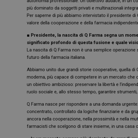
autonomia professionale. Un obiettivo audace, in un co
più dominato da soggetti privati e multinazionali integr
Per saperne di più abbiamo intervistato il presidente di 
valore della cooperazione e della farmacia indipendent
■
Presidente, la nascita di Q Farma segna un moment
significato profondo di questa fusione e quale visi
La nascita di Q Farma non è una semplice operazione soc
futuro della farmacia italiana.
Abbiamo unito due grandi storie cooperative, quella di CE
moderna, più capace di competere in un mercato che ca
un obiettivo ambizioso: preservare la libertà e l’indipend
ruolo sociale e, allo stesso tempo, garantire strumenti,
Q Farma nasce per rispondere a una domanda urgente: 
concentrato, controllato da logiche finanziarie e da gru
ancora nella cooperazione, nella prossimità e nella mu
farmacisti che scelgono di stare insieme, in una casa c