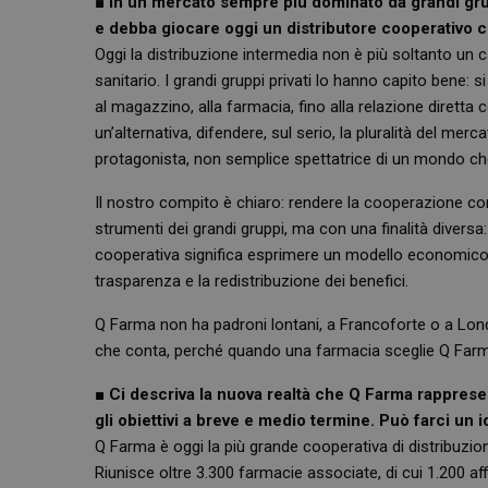
■
In un mercato sempre più dominato da grandi grupp
e debba giocare oggi un distributore cooperativo
Oggi la distribuzione intermedia non è più soltanto un c
sanitario. I grandi gruppi privati lo hanno capito bene: s
al magazzino, alla farmacia, fino alla relazione diretta c
un’alternativa, difendere, sul serio, la pluralità del me
protagonista, non semplice spettatrice di un mondo c
Il nostro compito è chiaro: rendere la cooperazione comp
strumenti dei grandi gruppi, ma con una finalità diversa:
cooperativa significa esprimere un modello economico 
trasparenza e la redistribuzione dei benefici.
Q Farma non ha padroni lontani, a Francoforte o a Londr
che conta, perché quando una farmacia sceglie Q Farma, 
■
Ci descriva la nuova realtà che Q Farma rappresenta
gli obiettivi a breve e medio termine. Può farci un i
Q Farma è oggi la più grande cooperativa di distribuzione
Riunisce oltre 3.300 farmacie associate, di cui 1.200 a