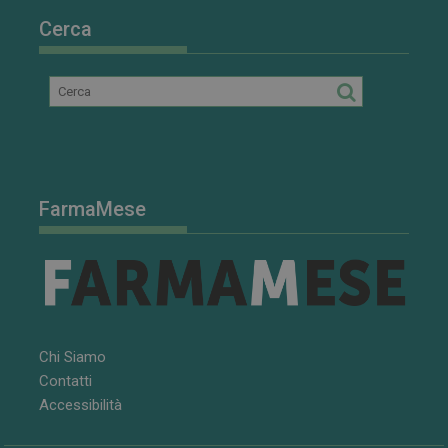
per i video di
Youtube
Cerca
incorporati
nei siti; può
anche
determinare
se il visitator
del sito web
sta
utilizzando la
nuova o la
vecchia
versione
dell'interfacci
di Youtube.
FarmaMese
Chi Siamo
Contatti
Accessibilità