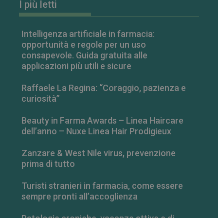
I più letti
Intelligenza artificiale in farmacia:
opportunità e regole per un uso
consapevole. Guida gratuita alle
applicazioni più utili e sicure
VISITOR_PRIVACY_METADATA
5 mesi 4
YouTube
settimane
.youtube.com
Raffaele La Regina: “Coraggio, pazienza e
curiosità”
Beauty in Farma Awards – Linea Haircare
dell’anno – Nuxe Linea Hair Prodigieux
Zanzare & West Nile virus, prevenzione
prima di tutto
Turisti stranieri in farmacia, come essere
sempre pronti all’accoglienza