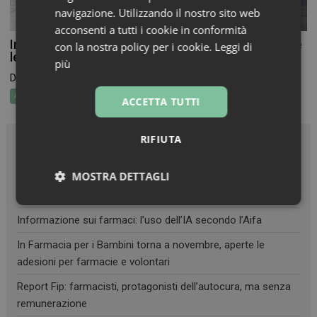
navigazione. Utilizzando il nostro sito web
acconsenti a tutti i cookie in conformità
In Farmacia per i Bambini torna a novembre, aperte
con la nostra policy per i cookie.
Leggi di
le adesioni per farmacie e volontari
più
Dal 19 al 26 novembre torna In Farmacia per...
Attualità
ACCETTA TUTTI
RIFIUTA
Articoli recenti
MOSTRA DETTAGLI
Salute funzionale, uno dei principali indicatori della longevità
Necessari
Marketing
Non
classificati
Informazione sui farmaci: l’uso dell’IA secondo l’Aifa
In Farmacia per i Bambini torna a novembre, aperte le
adesioni per farmacie e volontari
Report Fip: farmacisti, protagonisti dell’autocura, ma senza
remunerazione