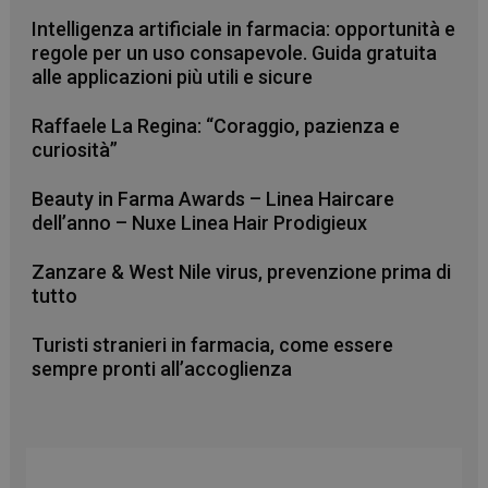
Intelligenza artificiale in farmacia: opportunità e
regole per un uso consapevole. Guida gratuita
alle applicazioni più utili e sicure
Raffaele La Regina: “Coraggio, pazienza e
curiosità”
_ga_RV9MB13F2Q
.farmamese.it
1 anno 1
mese
Beauty in Farma Awards – Linea Haircare
dell’anno – Nuxe Linea Hair Prodigieux
Zanzare & West Nile virus, prevenzione prima di
_ga
1 anno 1
Google LLC
tutto
mese
.farmamese.it
Turisti stranieri in farmacia, come essere
sempre pronti all’accoglienza