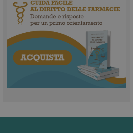
CookieScriptConsent
5 mesi 3
CookieScript
settimane
www.farmamese.it