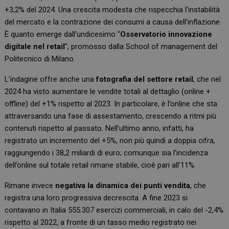
+3,2% del 2024. Una crescita modesta che rispecchia l’instabilità
del mercato e la contrazione dei consumi a causa dell’inflazione.
È quanto emerge dall’undicesimo “
Osservatorio innovazione
digitale nel retail
”, promosso dalla School of management del
Politecnico di Milano.
L’indagine offre anche una
fotografia del settore retail
, che nel
2024 ha visto aumentare le vendite totali al dettaglio (online +
offline) del +1% rispetto al 2023. In particolare, è l’online che sta
attraversando una fase di assestamento, crescendo a ritmi più
contenuti rispetto al passato. Nell’ultimo anno, infatti, ha
registrato un incremento del +5%, non più quindi a doppia cifra,
raggiungendo i 38,2 miliardi di euro; comunque sia l’incidenza
dell’online sul totale retail rimane stabile, cioè pari all’11%.
Rimane invece
negativa la dinamica dei punti vendita
, che
registra una loro progressiva decrescita. A fine 2023 si
contavano in Italia 555.307 esercizi commerciali, in calo del -2,4%
rispetto al 2022, a fronte di un tasso medio registrato nei