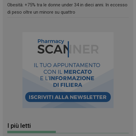
Necessari
Marketing
Non classificati
Obesità: +75% tra le donne under 34 in dieci anni. In eccesso
I cookie necessari contribuiscono a rendere fruibile il
di peso oltre un minore su quattro
sito web abilitandone funzionalità di base quali la
navigazione sulle pagine e l'accesso alle aree
protette del sito. Il sito web non è in grado di
funzionare correttamente senza questi cookie.
FORNITORE
/
NOME
SCADENZA
DOMINIO
PHPSESSID
Sessione
PHP.net
.www.farmamese.it
I più letti