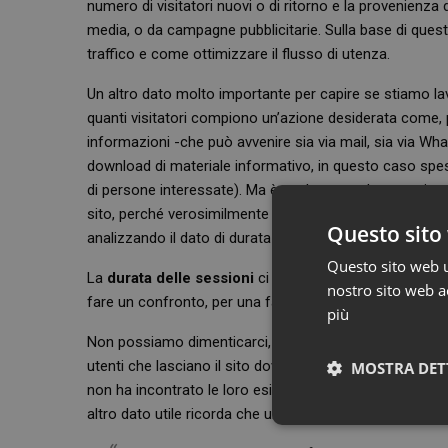
numero di visitatori nuovi o di ritorno e la provenienza 
media, o da campagne pubblicitarie. Sulla base di queste
traffico e come ottimizzare il flusso di utenza.
Un altro dato molto importante per capire se stiamo la
quanti visitatori compiono un’azione desiderata come, pe
informazioni -che può avvenire sia via mail, sia via What
download di materiale informativo, in questo caso spes
di persone interessate). Ma è anche vero che non ci pu
sito, perché verosimilmente potrebbe anche capitare c
Questo sito 
analizzando il dato di durata media della sessione o il
Questo sito web ut
La
durata delle sessioni
ci indica quanto tempo gli ute
nostro sito web ac
fare un confronto, per una farmacia 2-3 minuti è un bu
più
Non possiamo dimenticarci, però, del
tasso di rimbal
utenti che lasciano il sito dove aver visto solamente la 
MOSTRA DET
non ha incontrato le loro esigenze o magari che ci son
altro dato utile ricorda che un bounce rate inferiore a
Neces