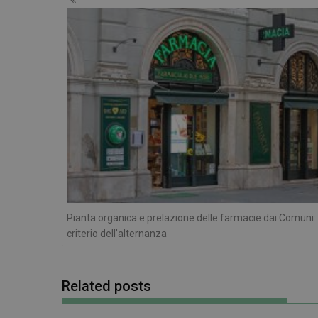
articoli
CookieScriptConse
VISITOR_PRIVACY_
NOME
Pianta organica e prelazione delle farmacie dai Comuni: i
NOME
__Secure-ROLLOU
criterio dell’alternanza
__Secure-YNID
YSC
Related posts
VISITOR_INFO1_LIV