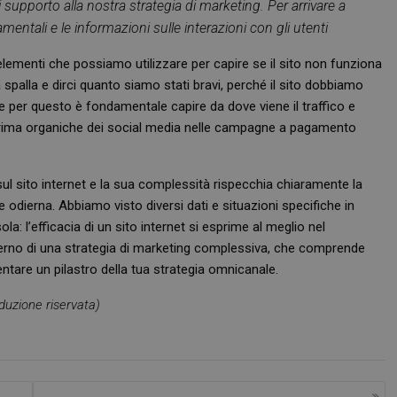
 supporto alla nostra strategia di marketing. Per arrivare a
entali e le informazioni sulle interazioni con gli utenti
elementi che possiamo utilizzare per capire se il sito non funziona
spalla e dirci quanto siamo stati bravi, perché il sito dobbiamo
, e per questo è fondamentale capire da dove viene il traffico e
Necessari
Marketing
Non classificati
 prima organiche dei social media nelle campagne a pagamento
tribuiscono a rendere fruibile il sito web abilitandone funzionalità di base quali la nav
protette del sito. Il sito web non è in grado di funzionare correttamente senza questi coo
FORNITORE
/
ul sito internet e la sua complessità rispecchia chiaramente la
SCADENZA
DESCRIZIONE
DOMINIO
dierna. Abbiamo visto diversi dati e situazioni specifiche in
Sessione
Cookie generato da applicazioni basa
PHP.net
a: l’efficacia di un sito internet si esprime al meglio nel
PHP. Si tratta di un identificatore gen
.www.farmamese.it
mantenere le variabili di sessione u
terno di una strategia di marketing complessiva, che comprende
un numero generato in modo casuale,
diventare un pilastro della tua strategia omnicanale.
viene utilizzato può essere specifico p
buon esempio è mantenere uno stato 
utente tra le pagine.
uzione riservata)
.farmamese.it
1 anno 1
Questo cookie viene utilizzato da Goo
mese
mantenere lo stato della sessione.
1 anno 1
Questo nome di cookie è associato a
Google LLC
mese
Analytics, che è un aggiornamento sig
.farmamese.it
servizio di analisi più comunemente u
Questo cookie viene utilizzato per di