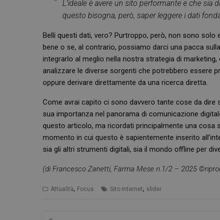
L’ideale è avere un sito performante e che sia di
questo bisogna, però, saper leggere i dati fondam
Belli questi dati, vero? Purtroppo, però, non sono solo 
bene o se, al contrario, possiamo darci una pacca sulla 
integrarlo al meglio nella nostra strategia di marketing
analizzare le diverse sorgenti che potrebbero essere
I cookie necessari con
oppure derivare direttamente da una ricerca diretta.
e l'accesso alle aree 
Come avrai capito ci sono davvero tante cose da dire s
NOME
sua importanza nel panorama di comunicazione digitale o
PHPSESSID
questo articolo, ma ricordati principalmente una cosa sol
momento in cui questo è sapientemente inserito all’in
sia gli altri strumenti digitali, sia il mondo offline per 
(di Francesco Zanetti, Farma Mese n.1/2 – 2025 ©riprod
_ga_RV9MB13F2Q
,
,
Attualità
Focus
Sito internet
slider
_ga
Navigazione