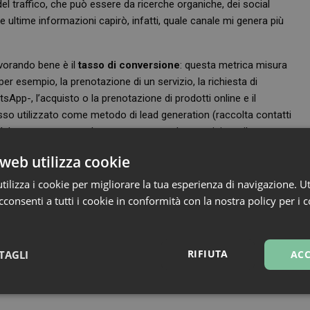
del traffico, che può essere da ricerche organiche, dei social
 ultime informazioni capirò, infatti, quale canale mi genera più
vorando bene è il
tasso di conversione
: questa metrica misura
r esempio, la prenotazione di un servizio, la richiesta di
sApp-, l’acquisto o la prenotazione di prodotti online e il
so utilizzato come metodo di lead generation (raccolta contatti
ò bastare sapere solo quante persone hanno visitato il nostro
he ci siano finite quasi per caso (dato che andiamo a smarcare
web utilizza cookie
 bounce rate che vediamo tra poco).
ilizza i cookie per migliorare la tua esperienza di navigazione. Ut
nti trascorrono nel nostro sito e se vuoi un dato indicativo per
consenti a tutti i cookie in conformità con la nostra policy per i 
on dato.
zo
, chiamato anche
bounce rate
, che rappresenta la percentuale di
prima pagina. Un dato del genere ci indica che, per esempio, il sito
RIFIUTA
TAGLI
ACC
o semplicemente capitati per sbaglio. Se vuoi portarti a casa un
l 50% indica un buon engagement.
sari
Marketing
Non cla