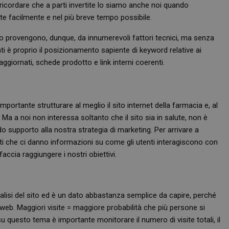
 ricordare che a parti invertite lo siamo anche noi quando
oste facilmente e nel più breve tempo possibile.
to provengono, dunque, da innumerevoli fattori tecnici, ma senza
nti è proprio il posizionamento sapiente di keyword relative ai
 aggiornati, schede prodotto e link interni coerenti.
ortante strutturare al meglio il sito internet della farmacia e, al
 a noi non interessa soltanto che il sito sia in salute, non è
 supporto alla nostra strategia di marketing. Per arrivare a
i che ci danno informazioni su come gli utenti interagiscono con
ccia raggiungere i nostri obiettivi.
nalisi del sito ed è un dato abbastanza semplice da capire, perché
 web. Maggiori visite = maggiore probabilità che più persone si
su questo tema è importante monitorare il numero di visite totali, il