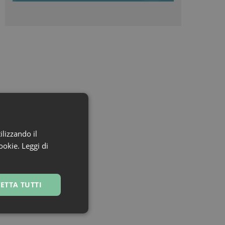
ilizzando il
cookie.
Leggi di
ETTA TUTTI
ssificati