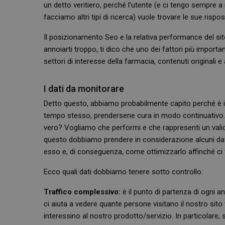
un detto veritiero, perché l’utente (e ci tengo sempre a
facciamo altri tipi di ricerca) vuole trovare le sue risp
Il posizionamento Seo e la relativa performance del si
annoiarti troppo, ti dico che uno dei fattori più importa
settori di interesse della farmacia, contenuti originali e
I dati da monitorare
Detto questo, abbiamo probabilmente capito perché è imp
tempo stesso, prendersene cura in modo continuativo. Ma
vero? Vogliamo che performi e che rappresenti un valido
questo dobbiamo prendere in considerazione alcuni dat
esso e, di conseguenza, come ottimizzarlo affinché ci fa
Ecco quali dati dobbiamo tenere sotto controllo:
Traffico complessivo:
è il punto di partenza di ogni a
ci aiuta a vedere quante persone visitano il nostro sito
interessino al nostro prodotto/servizio. In particolare, 