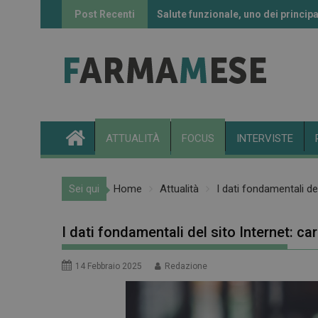
Skip
Post Recenti
Salute funzionale, uno dei principa
Informazione sui farmaci: l’uso de
to
content
ATTUALITÀ
FOCUS
INTERVISTE
Sei qui
Home
Attualità
I dati fondamentali del
I dati fondamentali del sito Internet: car
14 Febbraio 2025
Redazione