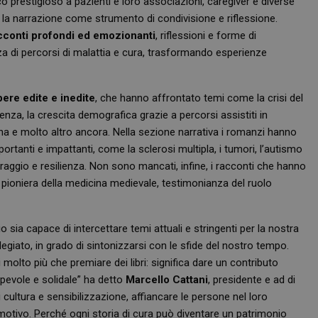
o prestigioso a pazienti e loro associazioni, caregiver e diverse
o la narrazione come strumento di condivisione e riflessione.
conti profondi ed emozionanti
, riflessioni e forme di
rza di percorsi di malattia e cura, trasformando esperienze
ere edite e inedite
, che hanno affrontato temi come la crisi del
enza, la crescita demografica grazie a percorsi assistiti in
cina e molto altro ancora. Nella sezione narrativa i romanzi hanno
rtanti e impattanti, come la sclerosi multipla, i tumori, l’autismo
coraggio e resilienza. Non sono mancati, infine, i racconti che hanno
a pioniera della medicina medievale, testimonianza del ruolo
sia capace di intercettare temi attuali e stringenti per la nostra
egiato, in grado di sintonizzarsi con le sfide del nostro tempo.
molto più che premiare dei libri: significa dare un contributo
pevole e solidale” ha detto
Marcello Cattani
, presidente e ad di
cultura e sensibilizzazione, affiancare le persone nel loro
otivo. Perché ogni storia di cura può diventare un patrimonio