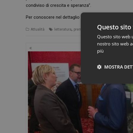
condiviso di crescita e speranza”.
Per conoscere nel dettaglio tutti i vincitori del premio “
Questo sito 
,
,
Attualità
letteratura
premio
Sanofi
Questo sito web ut
nostro sito web ac
Navigazione
più
articoli
MOSTRA DET
Neces