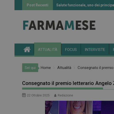
Skip
Post Recenti
Salute funzionale, uno dei principa
Informazione sui farmaci: l’uso de
to
content
ATTUALITÀ
FOCUS
INTERVISTE
Sei qui
Home
Attualità
Consegnato il premio 
Consegnato il premio letterario Angelo 
22 Ottobre 2025
Redazione