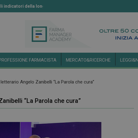
li indicatori della longevità
ll’IA secondo l’Aifa
PROFESSIONE FARMACISTA
MERCATO&RICERCHE
LEGGI&
letterario Angelo Zanibelli “La Parola che cura”
Zanibelli “La Parola che cura”