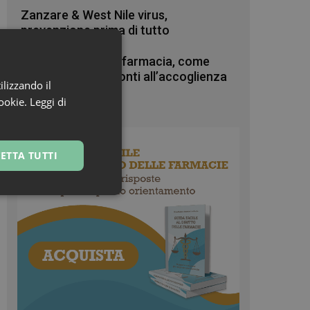
Zanzare & West Nile virus,
prevenzione prima di tutto
Turisti stranieri in farmacia, come
essere sempre pronti all’accoglienza
ilizzando il
cookie.
Leggi di
ETTA TUTTI
ssificati