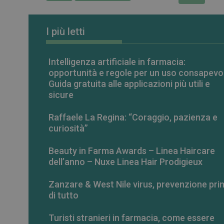
VISITOR_PRIVACY_
I più letti
Intelligenza artificiale in farmacia:
opportunità e regole per un uso consapevo
NOME
Guida gratuita alle applicazioni più utili e
NOME
__Secure-ROLLOU
sicure
__Secure-YNID
YSC
Raffaele La Regina: “Coraggio, pazienza e
curiosità”
VISITOR_INFO1_LIV
Beauty in Farma Awards – Linea Haircare
dell’anno – Nuxe Linea Hair Prodigieux
Zanzare & West Nile virus, prevenzione pri
di tutto
Turisti stranieri in farmacia, come essere