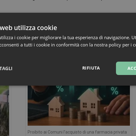
La parola che cura” c’è il sito internet
www.premiozanibelli.it
web utilizza cookie
ilizza i cookie per migliorare la tua esperienza di navigazione. Ut
consenti a tutti i cookie in conformità con la nostra policy per i 
RIFIUTA
TAGLI
ACC
sari
Marketing
Non cla
Necessari
Marketing
Non classificati
Proibito ai Comuni l’acquisto di una farmacia privata