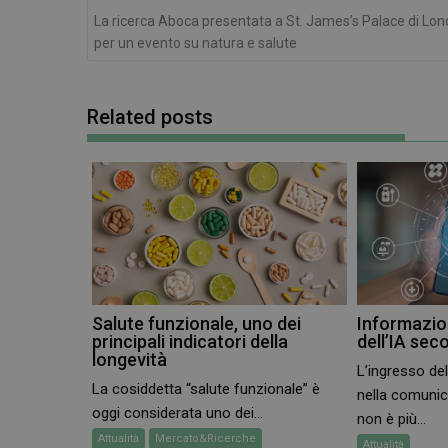
I cookie necessari con
La ricerca Aboca presentata a St. James’s Palace di Lon
e l'accesso alle aree 
per un evento su natura e salute
NOME
PHPSESSID
Related posts
_ga_RV9MB13F2Q
_ga
Salute funzionale, uno dei
Informazion
principali indicatori della
dell’IA sec
longevità
L’ingresso dell
La cosiddetta “salute funzionale” è
nella comuni
CookieScriptConse
oggi considerata uno dei...
non è più...
Attualità
Mercato&Ricerche
Attualità