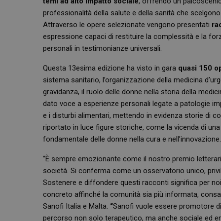
temi ad alto impatto sociale
, offrendo un palcoscenic
professionalità della salute e della sanità che scelgon
Attraverso le opere selezionate vengono presentati
rac
espressione capaci di restituire la complessità e la fo
personali in testimonianze universali.
Questa 13esima edizione ha visto in gara
quasi 150 op
sistema sanitario, l’organizzazione della medicina d’urg
gravidanza, il ruolo delle donne nella storia della medi
dato voce a esperienze personali legate a patologie impo
e i disturbi alimentari, mettendo in evidenza storie di 
riportato in luce figure storiche, come la vicenda di un
fondamentale delle donne nella cura e nell’innovazione.
“È sempre emozionante come il nostro premio letterario 
società. Si conferma come un osservatorio unico, privil
Sostenere e diffondere questi racconti significa per noi 
concreto affinché la comunità sia più informata, consa
Sanofi Italia e Malta.
“
Sanofi vuole essere promotore di 
percorso non solo terapeutico, ma anche sociale ed em