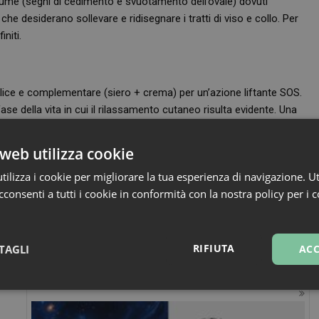
olume (segni di cedimento e svuotamento dell’ovale) dovuti
che desiderano sollevare e ridisegnare i tratti di viso e collo. Per
niti.
lice e complementare (siero + crema) per un’azione liftante SOS.
e della vita in cui il rilassamento cutaneo risulta evidente. Una
ssionale ad alto contenuto scientifico in farmacia.
web utilizza cookie
ilizza i cookie per migliorare la tua esperienza di navigazione. Ut
consenti a tutti i cookie in conformità con la nostra policy per i 
ca qui e vota
RIFIUTA
TAGLI
ACC
sari
Marketing
Non cla