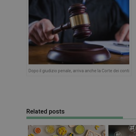
I cookie necessari con
e l'accesso alle aree 
NOME
PHPSESSID
Dopo il giudizio penale, arriva anche la Corte dei conti
_ga_RV9MB13F2Q
Related posts
_ga