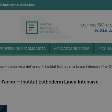
li indicatori della longevità
ll’IA secondo l’Aifa
PROFESSIONE FARMACISTA
MERCATO&RICERCHE
LEGGI&
s – Linea viso dell’anno – Institut Esthederm Linea Intensive Pro-C
l’anno – Institut Esthederm Linea Intensive