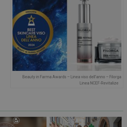
Necessari
Marketing
Non classificati
tribuiscono a rendere fruibile il sito web abilitandone funzionalità di base quali la nav
protette del sito. Il sito web non è in grado di funzionare correttamente senza questi coo
FORNITORE
/
SCADENZA
DESCRIZIONE
DOMINIO
Sessione
Cookie generato da applicazioni basa
PHP.net
PHP. Si tratta di un identificatore gen
.www.farmamese.it
mantenere le variabili di sessione u
Beauty in Farma Awards – Linea viso dell’anno – Filorga
un numero generato in modo casuale,
viene utilizzato può essere specifico p
Linea NCEF-Revitalize
buon esempio è mantenere uno stato 
utente tra le pagine.
.farmamese.it
1 anno 1
Questo cookie viene utilizzato da Goo
mese
mantenere lo stato della sessione.
1 anno 1
Questo nome di cookie è associato a
Google LLC
mese
Analytics, che è un aggiornamento sig
.farmamese.it
servizio di analisi più comunemente u
Questo cookie viene utilizzato per di
unici assegnando un numero generat