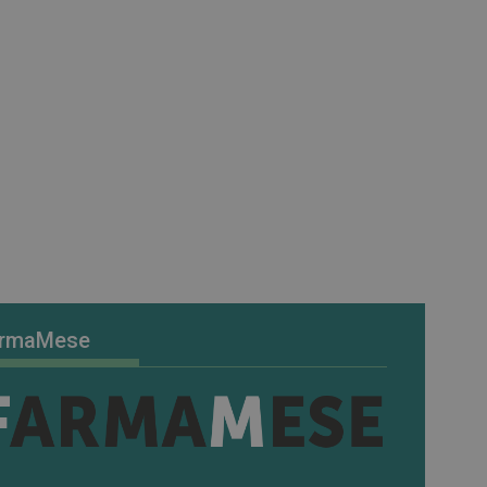
uso in ogni richiesta
colare i dati di
apporti di analisi dei
vizio Cookie-
e di consenso sui
 il banner dei cookie
tamente.
morizzare le scelte
la loro interazione
o del visitatore
ni sulla privacy,
ano onorate nelle
DESCRIZIONE
rmaMese
accia delle
accia delle
rati nei siti; può
tilizzando la nuova