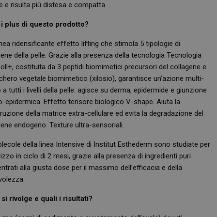
e e risulta più distesa e compatta.
 i plus di questo prodotto?
nea ridensificante effetto lifting che stimola 5 tipologie di
ene della pelle. Grazie alla presenza della tecnologia Tecnologia
ll+, costituita da 3 peptidi biomimetici precursori del collagene e
chero vegetale biomimetico (xilosio), garantisce un’azione multi-
 a tutti i livelli della pelle: agisce su derma, epidermide e giunzione
-epidermica. Effetto tensore biologico V-shape. Aiuta la
ruzione della matrice extra-cellulare ed evita la degradazione del
gene endogeno. Texture ultra-sensoriali.
lecole della linea Intensive di Institut Esthederm sono studiate per
lizzo in ciclo di 2 mesi, grazie alla presenza di ingredienti puri
trati alla giusta dose per il massimo dell’efficacia e della
volezza.
si rivolge e quali i risultati?