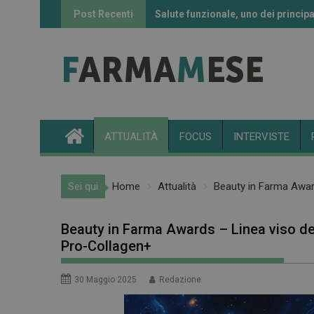
Skip
Post Recenti
Salute funzionale, uno dei principa
Informazione sui farmaci: l’uso de
to
content
ATTUALITÀ
FOCUS
INTERVISTE
Sei qui
Home
Attualità
Beauty in Farma Award
Beauty in Farma Awards – Linea viso del
Pro-Collagen+
30 Maggio 2025
Redazione