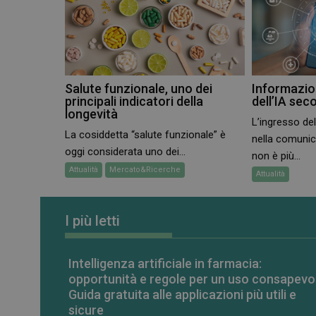
CookieScriptConse
Salute funzionale, uno dei
Informazion
principali indicatori della
dell’IA sec
VISITOR_PRIVACY_
longevità
L’ingresso dell
La cosiddetta “salute funzionale” è
nella comuni
oggi considerata uno dei...
non è più...
Attualità
Mercato&Ricerche
Attualità
NOME
NOME
I più letti
__Secure-ROLLOU
__Secure-YNID
YSC
Intelligenza artificiale in farmacia:
VISITOR_INFO1_LIV
opportunità e regole per un uso consapevo
Guida gratuita alle applicazioni più utili e
sicure