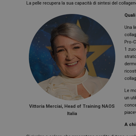
La pelle recupera la sua capacità di sintesi del collagen
Quali
Una li
collag
Pro-Co
1 zuc
strato
dermo
ricost
colla
Le mo
un uti
concen
Vittoria Merciai, Head of Training NAOS
piace
Italia
A chi 