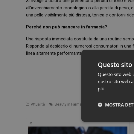
Si rivolge a coloro che presentano perdita di tono e v
all’invecchiamento cronologico o alla perdita di peso, e 
una pelle visibilmente più distesa, tonica e contorni ridefi
Perché non può mancare in farmacia?
Una risposta immediata costituita da una routine semp
Risponde al desiderio di numerosi consumatori in una fas
linea altamente performante che porta l’expertise profe
Questo sito 
Questo sito web ut
nostro sito web ac
Clic
più
,
MOSTRA DET
Attualità
Beauty in Farma Awards 2024
BFA
Navigazione
Neces
articoli