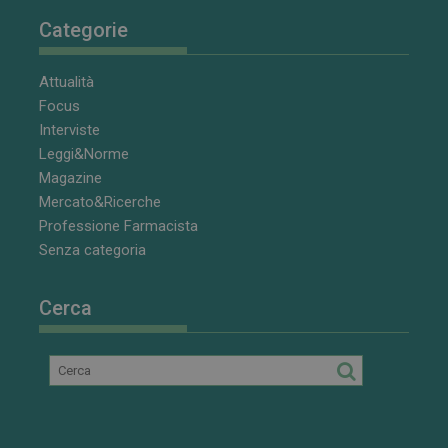
CookieScriptConsent
5 mesi 3
CookieScript
Categorie
settimane
www.farmamese.it
Attualità
Focus
Interviste
Leggi&Norme
Magazine
Mercato&Ricerche
Professione Farmacista
Senza categoria
VISITOR_PRIVACY_METADATA
5 mesi 4
YouTube
settimane
.youtube.com
Cerca