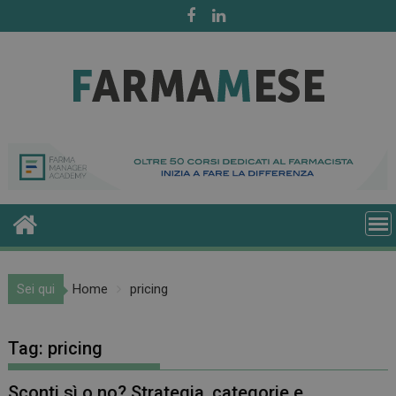
Skip
to
content
Sei qui
Home
pricing
Tag:
pricing
Sconti sì o no? Strategia, categorie e