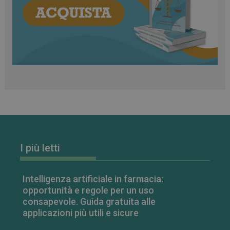
I più letti
_ga_RV9MB13F2Q
.farmamese.it
1 anno 1
mese
Intelligenza artificiale in farmacia:
opportunità e regole per un uso
consapevole. Guida gratuita alle
_ga
1 anno 1
Google LLC
applicazioni più utili e sicure
mese
.farmamese.it