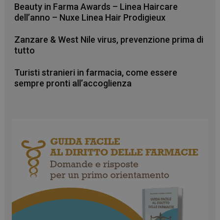
Beauty in Farma Awards – Linea Haircare
dell’anno – Nuxe Linea Hair Prodigieux
Zanzare & West Nile virus, prevenzione prima di
tutto
Necessari
Marketing
Non classificati
Turisti stranieri in farmacia, come essere
sempre pronti all’accoglienza
I cookie necessari contribuiscono a rendere fruibile il
sito web abilitandone funzionalità di base quali la
navigazione sulle pagine e l'accesso alle aree
protette del sito. Il sito web non è in grado di
funzionare correttamente senza questi cookie.
FORNITORE
/
NOME
SCADENZA
DOMINIO
PHPSESSID
Sessione
PHP.net
.www.farmamese.it