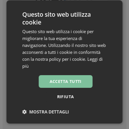
Questo sito web utilizza
cookie
Questo sito web utilizza i cookie per
migliorare la tua esperienza di
navigazione. Utilizzando il nostro sito web
acconsenti a tutti i cookie in conformità
con la nostra policy per i cookie.
Leggi di
più
I più letti
ACCETTA TUTTI
Intelligenza artificiale in farmacia: opportunità e
regole per un uso consapevole. Guida gratuita
RIFIUTA
alle applicazioni più utili e sicure
MOSTRA DETTAGLI
Raffaele La Regina: “Coraggio, pazienza e
curiosità”
Necessari
Marketing
Non
classificati