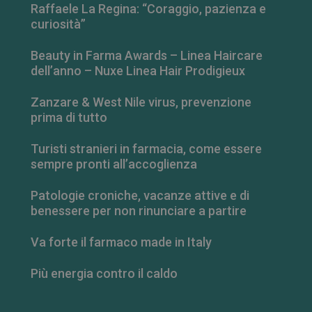
Raffaele La Regina: “Coraggio, pazienza e
curiosità”
Beauty in Farma Awards – Linea Haircare
dell’anno – Nuxe Linea Hair Prodigieux
Zanzare & West Nile virus, prevenzione
prima di tutto
Turisti stranieri in farmacia, come essere
sempre pronti all’accoglienza
Patologie croniche, vacanze attive e di
_ga_RV9MB13F2Q
.farmamese.it
1 anno 1
benessere per non rinunciare a partire
mese
Va forte il farmaco made in Italy
Più energia contro il caldo
_ga
1 anno 1
Google LLC
mese
.farmamese.it