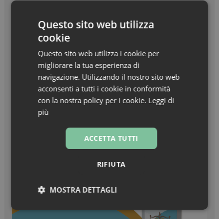
Beauty in Farma Awards – Linea Haircare
dell’anno – Nuxe Linea Hair Prodigieux
Questo sito web utilizza
cookie
Zanzare & West Nile virus, prevenzione prima di
tutto
Questo sito web utilizza i cookie per
migliorare la tua esperienza di
Turisti stranieri in farmacia, come essere
navigazione. Utilizzando il nostro sito web
sempre pronti all’accoglienza
acconsenti a tutti i cookie in conformità
con la nostra policy per i cookie.
Leggi di
più
ACCETTA TUTTI
RIFIUTA
MOSTRA DETTAGLI
Necessari
Marketing
Non