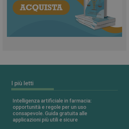
classificati
Necessari
Marketing
Non classificati
I cookie necessari contribuiscono a rendere fruibile il
sito web abilitandone funzionalità di base quali la
navigazione sulle pagine e l'accesso alle aree
protette del sito. Il sito web non è in grado di
funzionare correttamente senza questi cookie.
FORNITORE
/
NOME
SCADENZA
I più letti
DOMINIO
PHPSESSID
Sessione
PHP.net
.www.farmamese.it
Intelligenza artificiale in farmacia:
opportunità e regole per un uso
consapevole. Guida gratuita alle
applicazioni più utili e sicure