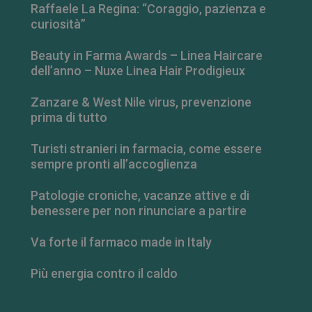
Raffaele La Regina: “Coraggio, pazienza e
curiosità”
Beauty in Farma Awards – Linea Haircare
dell’anno – Nuxe Linea Hair Prodigieux
Zanzare & West Nile virus, prevenzione
prima di tutto
Turisti stranieri in farmacia, come essere
sempre pronti all’accoglienza
Patologie croniche, vacanze attive e di
_ga_RV9MB13F2Q
.farmamese.it
1 anno 1
benessere per non rinunciare a partire
mese
Va forte il farmaco made in Italy
Più energia contro il caldo
_ga
1 anno 1
Google LLC
mese
.farmamese.it