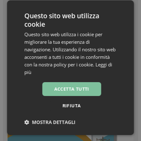
Beauty in Farma Awards – Linea Haircare
dell’anno – Nuxe Linea Hair Prodigieux
Questo sito web utilizza
cookie
Zanzare & West Nile virus, prevenzione prima di
tutto
Questo sito web utilizza i cookie per
migliorare la tua esperienza di
Turisti stranieri in farmacia, come essere
navigazione. Utilizzando il nostro sito web
sempre pronti all’accoglienza
acconsenti a tutti i cookie in conformità
con la nostra policy per i cookie.
Leggi di
più
ACCETTA TUTTI
RIFIUTA
MOSTRA DETTAGLI
Necessari
Marketing
Non