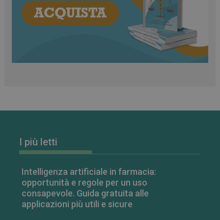
classificati
Necessari
Marketing
Non classificati
I cookie necessari contribuiscono a rendere fruibile il
sito web abilitandone funzionalità di base quali la
navigazione sulle pagine e l'accesso alle aree
protette del sito. Il sito web non è in grado di
funzionare correttamente senza questi cookie.
FORNITORE
/
NOME
SCADENZA
I più letti
DOMINIO
PHPSESSID
Sessione
PHP.net
.www.farmamese.it
Intelligenza artificiale in farmacia:
opportunità e regole per un uso
consapevole. Guida gratuita alle
applicazioni più utili e sicure