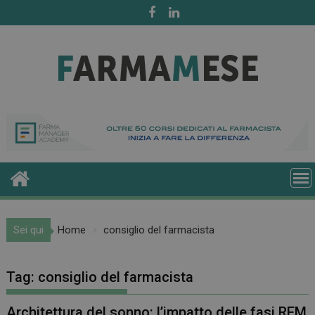
Skip
to
content
Sei qui
Home
consiglio del farmacista
Tag:
consiglio del farmacista
Architettura del sonno: l’impatto delle fasi REM