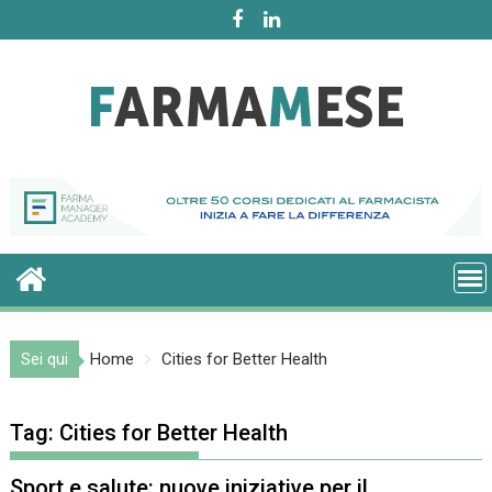
Skip
to
content
Sei qui
Home
Cities for Better Health
Tag:
Cities for Better Health
Sport e salute: nuove iniziative per il