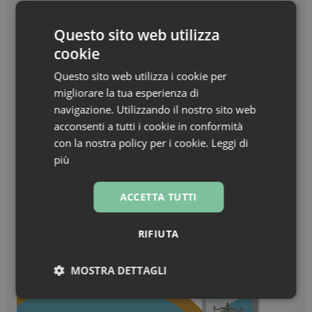
Beauty in Farma Awards – Linea Haircare
dell’anno – Nuxe Linea Hair Prodigieux
Questo sito web utilizza
cookie
Zanzare & West Nile virus, prevenzione prima di
tutto
Questo sito web utilizza i cookie per
migliorare la tua esperienza di
Turisti stranieri in farmacia, come essere
navigazione. Utilizzando il nostro sito web
sempre pronti all’accoglienza
acconsenti a tutti i cookie in conformità
con la nostra policy per i cookie.
Leggi di
più
ACCETTA TUTTI
RIFIUTA
MOSTRA DETTAGLI
Necessari
Marketing
Non