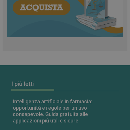
classificati
Necessari
Marketing
Non classificati
I cookie necessari contribuiscono a rendere fruibile il
sito web abilitandone funzionalità di base quali la
navigazione sulle pagine e l'accesso alle aree
protette del sito. Il sito web non è in grado di
funzionare correttamente senza questi cookie.
FORNITORE
/
NOME
SCADENZA
I più letti
DOMINIO
PHPSESSID
Sessione
PHP.net
.www.farmamese.it
Intelligenza artificiale in farmacia:
opportunità e regole per un uso
consapevole. Guida gratuita alle
applicazioni più utili e sicure