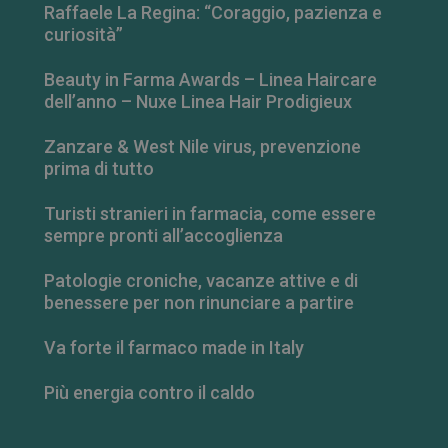
Raffaele La Regina: “Coraggio, pazienza e
curiosità”
Beauty in Farma Awards – Linea Haircare
dell’anno – Nuxe Linea Hair Prodigieux
Zanzare & West Nile virus, prevenzione
prima di tutto
Turisti stranieri in farmacia, come essere
sempre pronti all’accoglienza
Patologie croniche, vacanze attive e di
_ga_RV9MB13F2Q
.farmamese.it
1 anno 1
benessere per non rinunciare a partire
mese
Va forte il farmaco made in Italy
Più energia contro il caldo
_ga
1 anno 1
Google LLC
mese
.farmamese.it