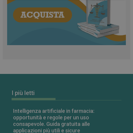
classificati
Necessari
Marketing
Non classificati
I cookie necessari contribuiscono a rendere fruibile il
sito web abilitandone funzionalità di base quali la
navigazione sulle pagine e l'accesso alle aree
protette del sito. Il sito web non è in grado di
funzionare correttamente senza questi cookie.
FORNITORE
/
NOME
SCADENZA
DOMINIO
I più letti
PHPSESSID
Sessione
PHP.net
.www.farmamese.it
Intelligenza artificiale in farmacia:
opportunità e regole per un uso
consapevole. Guida gratuita alle
applicazioni più utili e sicure