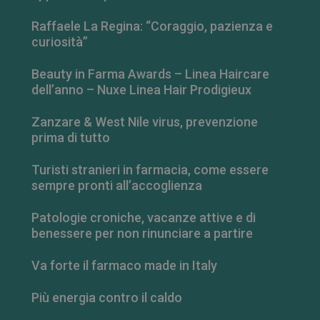
Raffaele La Regina: “Coraggio, pazienza e
curiosità”
Beauty in Farma Awards – Linea Haircare
dell’anno – Nuxe Linea Hair Prodigieux
Zanzare & West Nile virus, prevenzione
prima di tutto
Turisti stranieri in farmacia, come essere
sempre pronti all’accoglienza
_ga_RV9MB13F2Q
.farmamese.it
1 anno 1
Patologie croniche, vacanze attive e di
mese
benessere per non rinunciare a partire
Va forte il farmaco made in Italy
_ga
1 anno 1
Più energia contro il caldo
Google LLC
mese
.farmamese.it