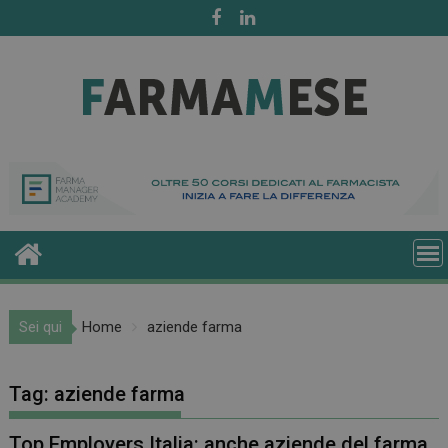
Skip
to
content
Sei qui
Home
aziende farma
Tag:
aziende farma
Top Employers Italia: anche aziende del farma