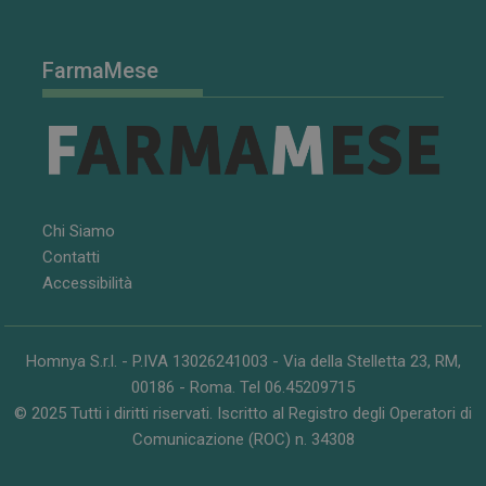
CookieScriptConsent
5 mesi 3
CookieScript
settimane
www.farmamese.it
FarmaMese
Chi Siamo
Contatti
Accessibilità
VISITOR_PRIVACY_METADATA
5 mesi 4
YouTube
settimane
.youtube.com
Homnya S.r.l. - P.IVA 13026241003 - Via della Stelletta 23, RM,
00186 - Roma. Tel 06.45209715
© 2025 Tutti i diritti riservati. Iscritto al Registro degli Operatori di
Comunicazione (ROC) n. 34308