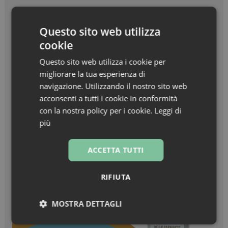
Beauty in Farma Awards – Linea Haircare
Questo sito web utilizza
dell’anno – Nuxe Linea Hair Prodigieux
cookie
Zanzare & West Nile virus, prevenzione prima di
Questo sito web utilizza i cookie per
tutto
migliorare la tua esperienza di
navigazione. Utilizzando il nostro sito web
Turisti stranieri in farmacia, come essere
acconsenti a tutti i cookie in conformità
sempre pronti all’accoglienza
con la nostra policy per i cookie.
Leggi di
più
ACCETTA TUTTI
RIFIUTA
MOSTRA DETTAGLI
Necessari
Marketing
Non