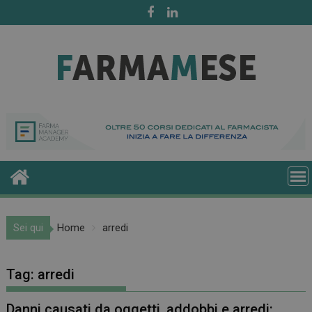
Skip
to
content
Sei qui
Home
arredi
Tag:
arredi
Danni causati da oggetti, addobbi e arredi: