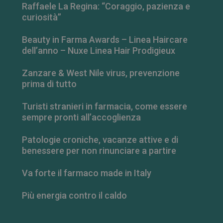
Raffaele La Regina: “Coraggio, pazienza e
curiosità”
Beauty in Farma Awards – Linea Haircare
dell’anno – Nuxe Linea Hair Prodigieux
Zanzare & West Nile virus, prevenzione
prima di tutto
Turisti stranieri in farmacia, come essere
sempre pronti all’accoglienza
Patologie croniche, vacanze attive e di
_ga_RV9MB13F2Q
.farmamese.it
1 anno 1
benessere per non rinunciare a partire
mese
Va forte il farmaco made in Italy
Più energia contro il caldo
_ga
1 anno 1
Google LLC
mese
.farmamese.it