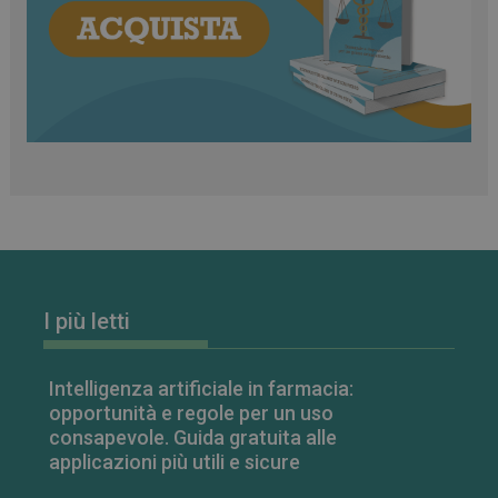
classificati
Necessari
Marketing
Non classificati
I cookie necessari contribuiscono a rendere fruibile il
sito web abilitandone funzionalità di base quali la
navigazione sulle pagine e l'accesso alle aree
protette del sito. Il sito web non è in grado di
funzionare correttamente senza questi cookie.
FORNITORE
/
NOME
SCADENZA
I più letti
DOMINIO
PHPSESSID
Sessione
PHP.net
.www.farmamese.it
Intelligenza artificiale in farmacia:
opportunità e regole per un uso
consapevole. Guida gratuita alle
applicazioni più utili e sicure