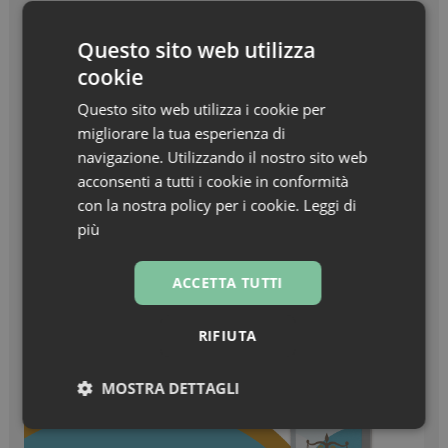
Beauty in Farma Awards – Linea Haircare
dell’anno – Nuxe Linea Hair Prodigieux
Questo sito web utilizza
cookie
Zanzare & West Nile virus, prevenzione prima di
tutto
Questo sito web utilizza i cookie per
migliorare la tua esperienza di
Turisti stranieri in farmacia, come essere
navigazione. Utilizzando il nostro sito web
sempre pronti all’accoglienza
acconsenti a tutti i cookie in conformità
con la nostra policy per i cookie.
Leggi di
più
ACCETTA TUTTI
RIFIUTA
MOSTRA DETTAGLI
Necessari
Marketing
Non